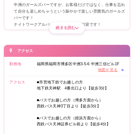
中洲のガールズバーですが、お客様だけではなく、仕事を忘れ
て自分も楽しめちゃうという賑やかで楽しい雰囲気のガールズ
バーです！
ナイトワークアルバイト未経験でも大歓迎です！
続きを読む
メインのお仕事はドリンク（お酒など）を作る事や、お客様と
楽しく会話する事です。
お酒（ドリンク）作りはとても簡単な水割り等なので苦労する
ことは本当にありません♪
アクセス
楽しいおしゃべりができるかどうか不安だという方の場合は、
勤務地
まずは優しい先輩キャストさんの横に付いてもらって、少しず
福岡県
福岡市博多区
中洲3-5-6
中洲三信ビル1F
地図を見る
＞
つトークスキルを磨いていけます♪
一緒にいる先輩や女の子が話を振ってくれた時に軽～く返答く
アクセス
■市営地下鉄でお越しの方
らいの感じで全然ＯＫです！
地下鉄天神駅 4番出口より【徒歩3分】
■バスでお越しの方（博多方面から）
西鉄バス天神3丁目より【徒歩3分】
■バスでお越しの方（姪浜方面から）
西鉄バス天神証券ビル前より【徒歩4分】