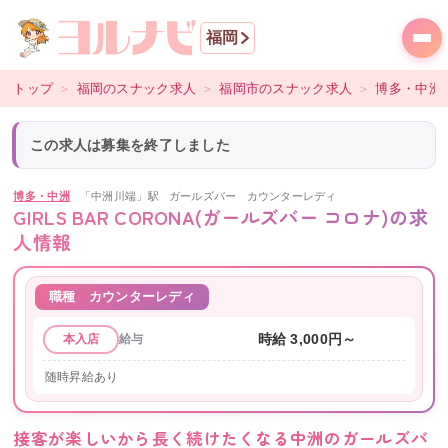
福岡
トップ
＞
福岡
のスナック求人
＞
福岡市
のスナック求人
＞
博多・中洲
この求人は募集を終了しました
博多・中洲
「中洲川端」駅
ガールズバー
カウンターレディ
GIRLS BAR CORONA(ガールズバー コロナ)
の求
人情報
職種
カウンターレディ
給与
時給 3,000円～
本入店
随時昇給あり
接客が楽しいから長く続けたくなる中洲のガールズバ