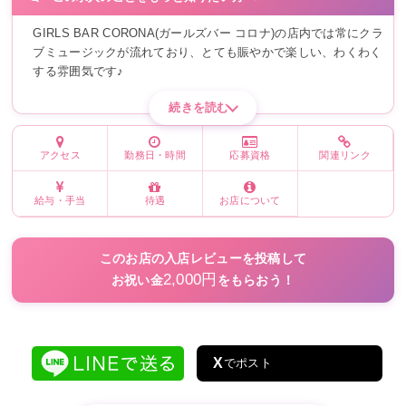
GIRLS BAR CORONA(ガールズバー コロナ)の店内では常にクラ
ブミュージックが流れており、とても賑やかで楽しい、わくわく
する雰囲気です♪
続きを読む
アクセス
勤務日・時間
応募資格
関連リンク
給与・手当
待遇
お店について
このお店の入店レビューを投稿して
2,000円
お祝い金
をもらおう！
X
でポスト