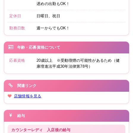
遅めの出勤もOK！
定休日
日曜日、祝日
勤務日数
週一からでもOK！
年齢・応募資格について
応募資格
20歳以上 ※受動喫煙の可能性があるため（健
康増進法平成30年法律第78号）
関連リンク
店舗情報を見る
給与
カウンターレディ
入店後の給与