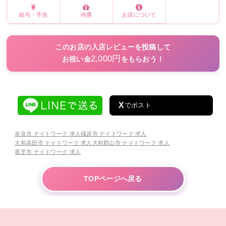
給与・手当
待遇
お店について
このお店の入店レビューを投稿して
2,000円
お祝い金
をもらおう！
X
でポスト
奈良市
ナイトワーク 求人
橿原市
ナイトワーク 求人
大和高田市
ナイトワーク 求人
大和郡山市
ナイトワーク 求人
香芝市
ナイトワーク 求人
TOPページへ戻る