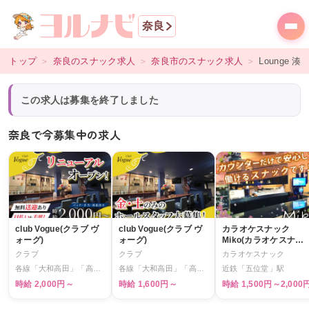
奈良
トップ
＞
奈良
のスナック求人
＞
奈良市
のスナック求人
＞
Lounge 
この求人は募集を終了しました
奈良で今募集中の求人
club Vogue(クラブ ヴ
club Vogue(クラブ ヴ
カラオケスナック
ォーグ)
ォーグ)
Miko(カラオケスナッ
ク ミコ)
クラブ
クラブ
カラオケスナック
各線「大和高田」「高田」駅
各線「大和高田」「高田」駅
近鉄「五位堂」駅
時給 2,000円～
時給 1,600円～
時給 1,500円～2,000