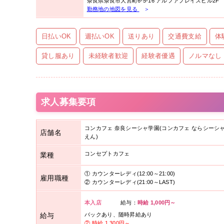
奈良県
奈良市
大宮町6-5-16
アルファプレイスビル2F
勤務地の地図を見る
＞
日払いOK
週払いOK
送りあり
交通費支給
体
貸し服あり
未経験者歓迎
経験者優遇
ノルマなし
求人募集要項
コンカフェ 奈良シーシャ学園(コンカフェ ならシーシ
店舗名
えん)
コンセプトカフェ
業種
①
カウンターレディ(12:00～21:00)
雇用職種
②
カウンターレディ(21:00～LAST)
本入店
給与
：
時給 1,000円～
給与
バックあり、随時昇給あり
②
時給 1,300円～