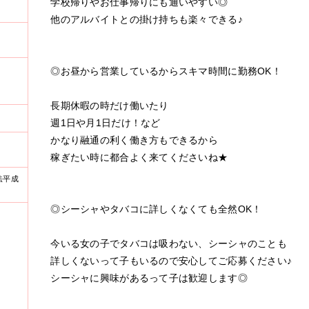
学校帰りやお仕事帰りにも通いやすい◎
他のアルバイトとの掛け持ちも楽々できる♪
◎お昼から営業しているからスキマ時間に勤務OK！
長期休暇の時だけ働いたり
週1日や月1日だけ！など
かなり融通の利く働き方もできるから
稼ぎたい時に都合よく来てくださいね★
法平成
◎シーシャやタバコに詳しくなくても全然OK！
今いる女の子でタバコは吸わない、シーシャのことも
詳しくないって子もいるので安心してご応募ください♪
シーシャに興味があるって子は歓迎します◎