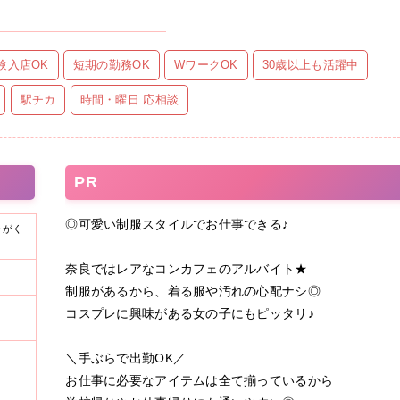
験入店OK
短期の勤務OK
WワークOK
30歳以上も活躍中
駅チカ
時間・曜日 応相談
PR
◎可愛い制服スタイルでお仕事できる♪
ャがく
奈良ではレアなコンカフェのアルバイト★
制服があるから、着る服や汚れの心配ナシ◎
コスプレに興味がある女の子にもピッタリ♪
＼手ぶらで出勤OK／
お仕事に必要なアイテムは全て揃っているから