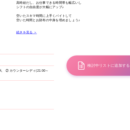
高時給だし、お仕事できる時間帯も幅広いし
シフトの自由度が大幅にアップ♪
空いたスキマ時間に上手くバイトして
空いた時間とお財布の中身を埋めましょう♪
高収入を狙いたい方は
続きを見る ＞
夜の部でお仕事するのがオススメです！
高時給以外に各種バックがあるから、
思ってる以上に稼げちゃうかも！？
＃駅チカ＃可愛い制服＃終電後の送り無料☆など
嬉しい待遇も取り揃えてお待ちしています！
検討中リストに追加する
人
②
カウンターレディ(21:00～