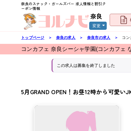
奈良
のスナック・ガールズバー 求人情報と割引ク
ーポン情報
奈良
変更
トップページ
＞
奈良
の求人
＞
奈良市
の求人
＞
コン
コンカフェ 奈良シーシャ学園(コンカフェ 
この求人は募集を終了しました
5月GRAND OPEN！お昼12時から可