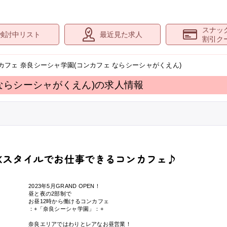
スナッ
検討中リスト
最近見た求人
割引ク
カフェ 奈良シーシャ学園(コンカフェ ならシーシャがくえん)
ならシーシャがくえん)
の求人情報
愛いJKスタイルでお仕事できるコンカフェ♪
2023年5月GRAND OPEN！
昼と夜の2部制で
お昼12時から働けるコンカフェ
：+「奈良シーシャ学園」：+
奈良エリアではわりとレアなお昼営業！