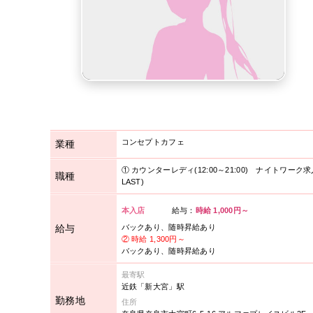
コンセプトカフェ
業種
①
カウンターレディ(12:00～21:00)
ナイトワーク求
職種
LAST)
本入店
給与
：
時給 1,000円～
給与
バックあり、随時昇給あり
②
時給 1,300円～
バックあり、随時昇給あり
最寄駅
近鉄「新大宮」駅
勤務地
住所