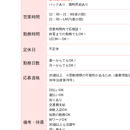
バックあり、随時昇給あり
12：00～21：00(昼の部)
営業時間
21：00～LAST(夜の部)
営業時間内で応相談！
勤務時間
終電までの勤務でもOK！
1日3H～OK！
不定休
定休日
週一からでもOK！
勤務日数
月一からでもOK！
20歳以上 ※受動喫煙の可能性があるため（健康増進
応募資格
30年法律第78号）
日払いOK
週払いOK
送りあり
交通費支給
体験入店OK
短期の勤務OK
WワークOK
備考・待遇
30歳以上も活躍中
貸し服あり