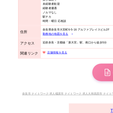
未経験者歓迎
経験者優遇
ノルマなし
駅チカ
時間・曜日 応相談
奈良県
奈良市
大宮町6-5-16
アルファプレイスビル2F
住所
勤務地の地図を見る
＞
近鉄奈良・京都線「新大宮」駅、南口から徒歩5分
アクセス
店舗情報を見る
関連リンク
奈良市
ナイトワーク 求人
橿原市
ナイトワーク 求人
大和高田市
ナイト