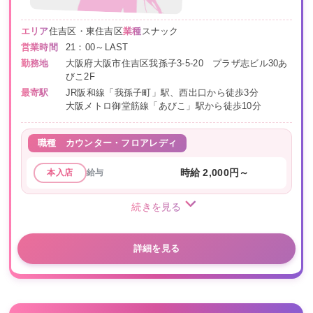
エリア
住吉区・東住吉区
業種
スナック
営業時間
21：00～LAST
勤務地
大阪府大阪市住吉区我孫子3-5-20 プラザ志ビル30あ
びこ2F
最寄駅
JR阪和線「我孫子町」駅、西出口から徒歩3分
大阪メトロ御堂筋線「あびこ」駅から徒歩10分
職種
カウンター・フロアレディ
給与
時給 2,000円～
本入店
続きを見る
詳細を見る