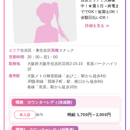
住吉エリアで大募集
中！★週１日～終電ま
ででOK！短期もOK！
全額日払いOK！
詳細を見る ≫
エリア
住吉区・東住吉区
業種
スナック
営業時間
20：00～翌1：00
勤務地
大阪府大阪市住吉区苅田2-15-10 長居パークハイツ
1F
最寄駅
大阪メトロ御堂筋線「あびこ」駅から徒歩4分
JR阪和線「我孫子町」駅、南口から徒歩8分
各線「長居」駅から徒歩10分
職種
カウンターレディ(未経験)
給与
時給 1,700円～2,000円
本入店
職種2
カウンターレディ(経験者)