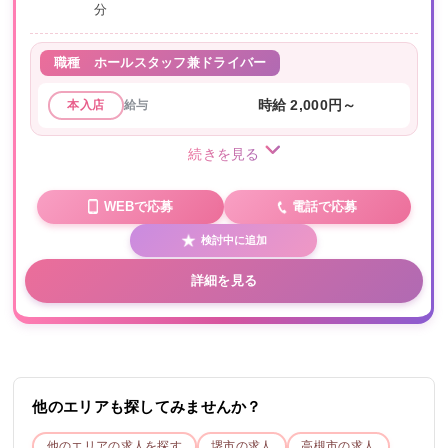
分
職種
ホールスタッフ兼ドライバー
給与
時給 2,000円～
本入店
続きを見る
WEBで応募
電話で応募
検討中に追加
詳細を見る
他のエリアも探してみませんか？
他のエリアの求人を探す
堺市
の求人
高槻市
の求人