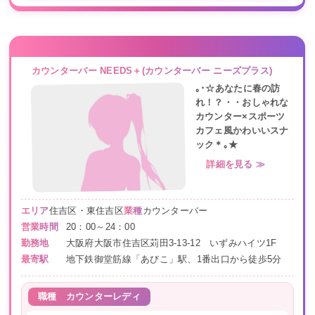
カウンターバー NEEDS＋(カウンターバー ニーズプラス)
｡･☆あなたに春の訪
れ！？・・おしゃれな
カウンター×スポーツ
カフェ風かわいいスナ
ック＊｡★
詳細を見る ≫
エリア
住吉区・東住吉区
業種
カウンターバー
営業時間
20：00～24：00
勤務地
大阪府大阪市住吉区苅田3-13-12 いずみハイツ1F
最寄駅
地下鉄御堂筋線「あびこ」駅、1番出口から徒歩5分
職種
カウンターレディ