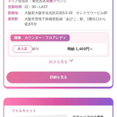
エリア
住吉区・東住吉区
業種
ラウンジ
営業時間
22：00～LAST
勤務地
大阪府大阪市住吉区苅田5-5-18 サンフラワービル6F
最寄駅
大阪市営地下鉄御堂筋線「あびこ」駅、1番出口から
徒歩5分
職種
カウンター・フロアレディ
給与
時給 1,400円～
本入店
続きを見る
詳細を見る
リトルキャット