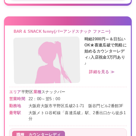
BAR & SNACK funny(バーアンドスナック ファニー)
時給2000円～＆日払い
OK★喜連瓜破で気軽に
始めるカウンターレデ
ィ♪入店祝金3万円あり
♪
詳細を見る ≫
エリア
平野区
業種
スナックバー
営業時間
22：00～翌5：00
勤務地
大阪府大阪市平野区瓜破2-1-71 阪谷門ビル2番館3F
最寄駅
大阪メトロ谷町線「喜連瓜破」駅、2番出口から徒歩1
分
職種
カウンターレディ