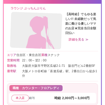
ラウンジ ぷっちんぷりん
【高時給】でもゆる楽
しい!! 未経験だって気
楽に働ける優しいママ
のお店★完全当日全額
日払い
詳細を見る ≫
エリア
住吉区・東住吉区
業種
スナック
営業時間
22：00～翌2：00
勤務地
大阪府大阪市平野区瓜破2-1-71 阪谷門ビル2番館5F
最寄駅
大阪メトロ谷町線「喜連瓜破」駅、2番出口から徒歩1
分
職種
カウンター・フロアレディ
給与
時給 2,000円～3,000円
本入店