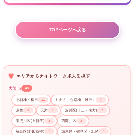
TOPページへ戻る
エリアからナイトワーク求人を探す
大阪市
48
北新地・梅田
ミナミ（心斎橋・難波）
11
7
京橋
天満
淀川区(十三・南方)
1
6
7
東淀川区(上新庄)
西淀川区
1
2
福島区(野田阪神)
城東区・鶴見区・旭区
5
5