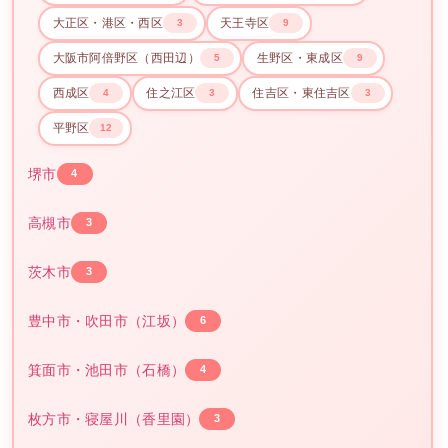
大正区・港区・西区
天王寺区
3
9
大阪市阿倍野区（西田辺）
生野区・東成区
5
9
西成区
住之江区
住吉区・東住吉区
4
3
3
平野区
12
堺市
4
高槻市
3
茨木市
3
豊中市・吹田市（江坂）
6
箕面市・池田市（石橋）
4
枚方市・寝屋川（香里園）
3