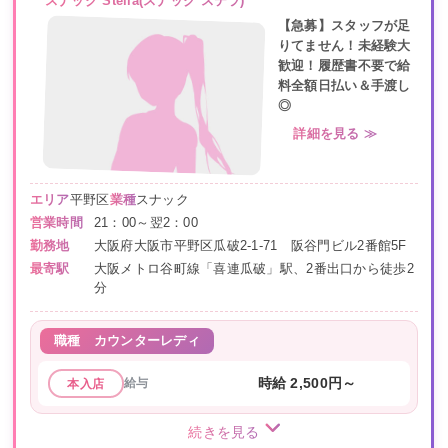
スナック Stella(スナック ステラ)
【急募】スタッフが足
りてません！未経験大
歓迎！履歴書不要で給
料全額日払い＆手渡し
◎
詳細を見る ≫
エリア
平野区
業種
スナック
営業時間
21：00～翌2：00
勤務地
大阪府大阪市平野区瓜破2-1-71 阪谷門ビル2番館5F
最寄駅
大阪メトロ谷町線「喜連瓜破」駅、2番出口から徒歩2
分
職種
カウンターレディ
給与
時給 2,500円～
本入店
続きを見る