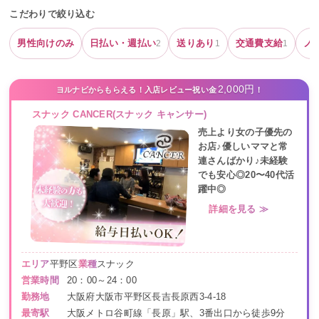
こだわりで絞り込む
男性向けのみ
日払い・週払い
送りあり
交通費支給
ノ
2
1
1
2,000円
ヨルナビからもらえる！入店レビュー祝い金
！
スナック CANCER(スナック キャンサー)
売上より女の子優先の
お店♪優しいママと常
連さんばかり♪未経験
でも安心◎20〜40代活
躍中◎
詳細を見る ≫
エリア
平野区
業種
スナック
営業時間
20：00～24：00
勤務地
大阪府大阪市平野区長吉長原西3-4-18
最寄駅
大阪メトロ谷町線「長原」駅、3番出口から徒歩9分