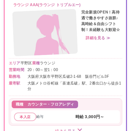
ラウンジ AAA(ラウンジ トリプルエー)
完全新規OPEN！高待
遇で働きやすさ抜群♪
高時給＆自由シフト
制！未経験も大歓迎☆
詳細を見る ≫
エリア
平野区
業種
ラウンジ
営業時間
20：00～翌1：00
勤務地
大阪府大阪市平野区瓜破2-1-68 阪谷門ビル3F
最寄駅
大阪メトロ谷町線「喜連瓜破」駅、2番出口から徒歩1
分
職種
カウンター・フロアレディ
給与
時給 3,000円～
本入店