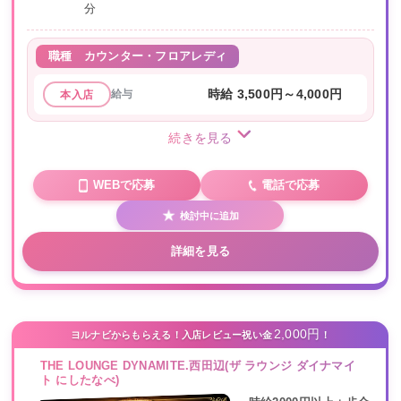
分
職種
カウンター・フロアレディ
給与
時給 3,500円～4,000円
本入店
続きを見る
WEBで応募
電話で応募
検討中に追加
詳細を見る
2,000円
ヨルナビからもらえる！入店レビュー祝い金
！
THE LOUNGE DYNAMITE.西田辺(ザ ラウンジ ダイナマイ
ト にしたなべ)