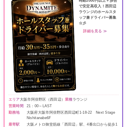
時給2000円以上＋歩合
で安定高収入！西田辺
ラウンジのホールスタ
ッフ兼ドライバー募集
☆彡
詳細を見る ≫
エリア
大阪市阿倍野区（西田辺）
業種
ラウンジ
営業時間
21：00～LAST
勤務地
大阪府大阪市阿倍野区西田辺町1-18-22 Next Stage
Nishitanabe6F
最寄駅
大阪メトロ御堂筋線「西田辺」駅、4番出口から徒歩1