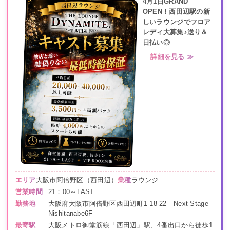
4月1日GRAND
OPEN！西田辺駅の新
しいラウンジでフロア
レディ大募集♪送り＆
日払い◎
詳細を見る ≫
エリア
大阪市阿倍野区（西田辺）
業種
ラウンジ
営業時間
21：00～LAST
勤務地
大阪府大阪市阿倍野区西田辺町1-18-22 Next Stage
Nishitanabe6F
最寄駅
大阪メトロ御堂筋線「西田辺」駅、4番出口から徒歩1