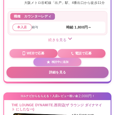
大阪メトロ谷町線「出戸」駅、4番出口から徒歩11分
職種
カウンターレディ
給与
時給 1,800円～
本入店
続きを見る
WEBで応募
電話で応募
検討中に追加
詳細を見る
2,000円
ヨルナビからもらえる！入店レビュー祝い金
！
THE LOUNGE DYNAMITE.西田辺(ザ ラウンジ ダイナマイ
ト にしたなべ)