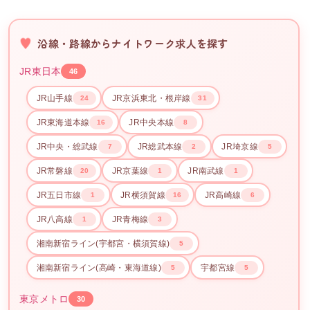
沿線・路線からナイトワーク求人を探す
JR東日本
46
JR山手線
JR京浜東北・根岸線
24
31
JR東海道本線
JR中央本線
16
8
JR中央・総武線
JR総武本線
JR埼京線
7
2
5
JR常磐線
JR京葉線
JR南武線
20
1
1
JR五日市線
JR横須賀線
JR高崎線
1
16
6
JR八高線
JR青梅線
1
3
湘南新宿ライン(宇都宮・横須賀線)
5
湘南新宿ライン(高崎・東海道線)
宇都宮線
5
5
東京メトロ
30