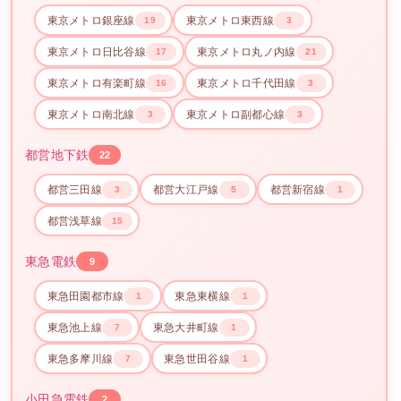
東京メトロ銀座線
東京メトロ東西線
19
3
東京メトロ日比谷線
東京メトロ丸ノ内線
17
21
東京メトロ有楽町線
東京メトロ千代田線
16
3
東京メトロ南北線
東京メトロ副都心線
3
3
都営地下鉄
22
都営三田線
都営大江戸線
都営新宿線
3
5
1
都営浅草線
15
東急電鉄
9
東急田園都市線
東急東横線
1
1
東急池上線
東急大井町線
7
1
東急多摩川線
東急世田谷線
7
1
小田急電鉄
2