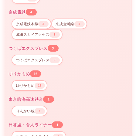
京成電鉄
4
京成電鉄本線
京成金町線
3
1
成田スカイアクセス
3
つくばエクスプレス
3
つくばエクスプレス
3
ゆりかもめ
16
ゆりかもめ
16
東京臨海高速鉄道
1
りんかい線
1
日暮里・舎人ライナー
1