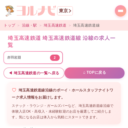
東京
トップ
＞
沿線・駅
＞
埼玉高速鉄道
＞
埼玉高速鉄道線
埼玉高速鉄道 埼玉高速鉄道線 沿線の求人一
覧
赤羽岩淵
2
⌂ TOPに戻る
◀
埼玉高速鉄道
の一覧へ戻る
埼玉高速鉄道線沿線
の
ボーイ・ホールスタッフ
ナイトワ
ーク求人情報をお届けします。
スナック・ラウンジ・ガールズバーなど、
埼玉高速鉄道線沿線
で
体験入店OK・高収入・未経験歓迎のお店を厳選してご紹介しま
す。気になるお店は体入から気軽にスタートできます。