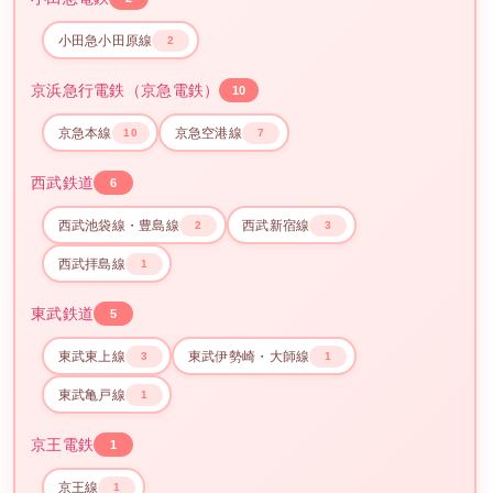
小田急小田原線
2
京浜急行電鉄（京急電鉄）
10
京急本線
京急空港線
10
7
西武鉄道
6
西武池袋線・豊島線
西武新宿線
2
3
西武拝島線
1
東武鉄道
5
東武東上線
東武伊勢崎・大師線
3
1
東武亀戸線
1
京王電鉄
1
京王線
1