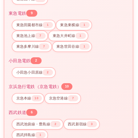
東急電鉄
9
東急田園都市線
東急東横線
1
1
東急池上線
東急大井町線
7
1
東急多摩川線
東急世田谷線
7
1
小田急電鉄
2
小田急小田原線
2
京浜急行電鉄（京急電鉄）
10
京急本線
京急空港線
10
7
西武鉄道
6
西武池袋線・豊島線
西武新宿線
2
3
西武拝島線
1