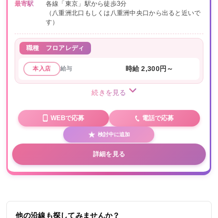
最寄駅
各線「東京」駅から徒歩3分
（八重洲北口もしくは八重洲中央口から出ると近いで
す）
職種
フロアレディ
給与
時給 2,300円～
本入店
続きを見る
WEBで応募
電話で応募
検討中に追加
詳細を見る
他の沿線も探してみませんか？