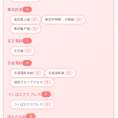
東武鉄道
5
東武東上線
東武伊勢崎・大師線
3
1
東武亀戸線
1
京王電鉄
1
京王線
1
京成電鉄
4
京成電鉄本線
京成金町線
3
1
成田スカイアクセス
3
つくばエクスプレス
3
つくばエクスプレス
3
ゆりかもめ
16