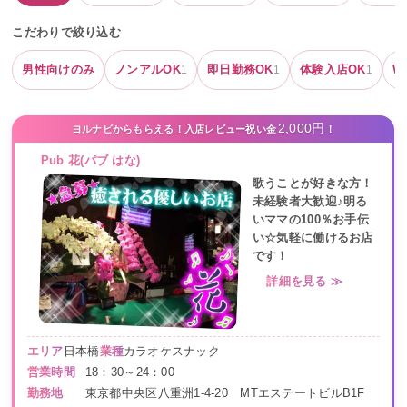
こだわりで絞り込む
男性向けのみ
ノンアルOK
即日勤務OK
体験入店OK
W
1
1
1
2,000円
ヨルナビからもらえる！入店レビュー祝い金
！
Pub 花(パブ はな)
歌うことが好きな方！
未経験者大歓迎♪明る
いママの100％お手伝
い☆気軽に働けるお店
です！
詳細を見る ≫
エリア
日本橋
業種
カラオケスナック
営業時間
18：30～24：00
勤務地
東京都中央区八重洲1-4-20 MTエステートビルB1F