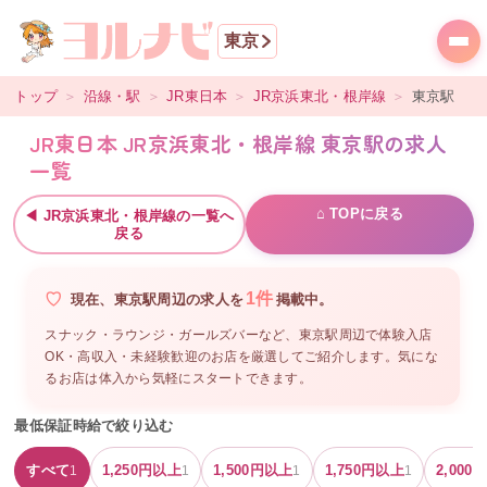
東京
トップ
＞
沿線・駅
＞
JR東日本
＞
JR京浜東北・根岸線
＞
東京
駅
JR東日本 JR京浜東北・根岸線 東京駅の求人
一覧
⌂ TOPに戻る
◀
JR京浜東北・根岸線
の一覧へ
戻る
1
件
現在、
東京駅周辺
の
求人を
掲載中。
スナック・ラウンジ・ガールズバーなど、
東京駅周辺
で体験入店
OK・高収入・未経験歓迎のお店を厳選してご紹介します。気にな
るお店は体入から気軽にスタートできます。
最低保証時給で絞り込む
すべて
1,250
円以上
1,500
円以上
1,750
円以上
2,000
円
1
1
1
1