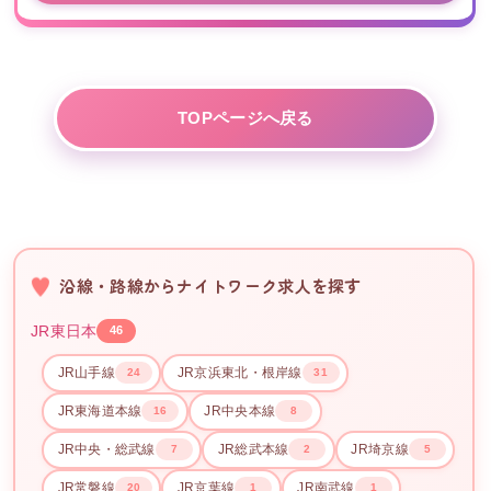
TOPページへ戻る
沿線・路線からナイトワーク求人を探す
JR東日本
46
JR山手線
JR京浜東北・根岸線
24
31
JR東海道本線
JR中央本線
16
8
JR中央・総武線
JR総武本線
JR埼京線
7
2
5
JR常磐線
JR京葉線
JR南武線
20
1
1