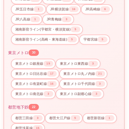
JR五日市線
JR横須賀線
JR高崎線
1
16
6
JR八高線
JR青梅線
1
3
湘南新宿ライン(宇都宮・横須賀線)
5
湘南新宿ライン(高崎・東海道線)
宇都宮線
5
5
東京メトロ
30
東京メトロ銀座線
東京メトロ東西線
19
3
東京メトロ日比谷線
東京メトロ丸ノ内線
17
21
東京メトロ有楽町線
東京メトロ千代田線
16
3
東京メトロ南北線
東京メトロ副都心線
3
3
都営地下鉄
22
都営三田線
都営大江戸線
都営新宿線
3
5
1
都営浅草線
15