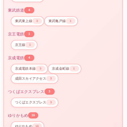
東武鉄道
4
東武東上線
東武亀戸線
3
1
京王電鉄
1
京王線
1
京成電鉄
4
京成電鉄本線
京成金町線
3
1
成田スカイアクセス
3
つくばエクスプレス
3
つくばエクスプレス
3
ゆりかもめ
16
ゆりかもめ
16