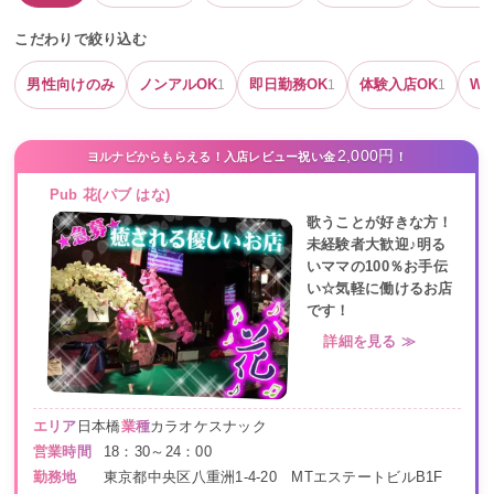
こだわりで絞り込む
男性向けのみ
ノンアルOK
即日勤務OK
体験入店OK
W
1
1
1
2,000円
ヨルナビからもらえる！入店レビュー祝い金
！
Pub 花(パブ はな)
歌うことが好きな方！
未経験者大歓迎♪明る
いママの100％お手伝
い☆気軽に働けるお店
です！
詳細を見る ≫
エリア
日本橋
業種
カラオケスナック
営業時間
18：30～24：00
勤務地
東京都中央区八重洲1-4-20 MTエステートビルB1F