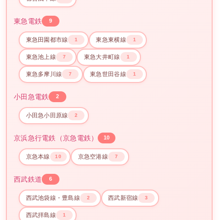
東急電鉄
9
東急田園都市線
東急東横線
1
1
東急池上線
東急大井町線
7
1
東急多摩川線
東急世田谷線
7
1
小田急電鉄
2
小田急小田原線
2
京浜急行電鉄（京急電鉄）
10
京急本線
京急空港線
10
7
西武鉄道
6
西武池袋線・豊島線
西武新宿線
2
3
西武拝島線
1