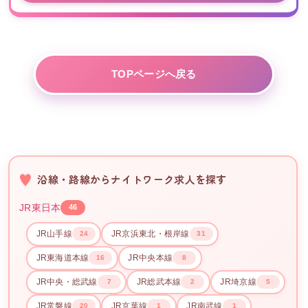
TOPページへ戻る
沿線・路線からナイトワーク求人を探す
JR東日本
46
JR山手線
JR京浜東北・根岸線
24
31
JR東海道本線
JR中央本線
16
8
JR中央・総武線
JR総武本線
JR埼京線
7
2
5
JR常磐線
JR京葉線
JR南武線
20
1
1