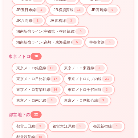
JR五日市線
JR横須賀線
JR高崎線
1
16
6
JR八高線
JR青梅線
1
3
湘南新宿ライン(宇都宮・横須賀線)
5
湘南新宿ライン(高崎・東海道線)
宇都宮線
5
5
東京メトロ
30
東京メトロ銀座線
東京メトロ東西線
19
3
東京メトロ日比谷線
東京メトロ丸ノ内線
17
21
東京メトロ有楽町線
東京メトロ千代田線
16
3
東京メトロ南北線
東京メトロ副都心線
3
3
都営地下鉄
22
都営三田線
都営大江戸線
都営新宿線
3
5
1
都営浅草線
15