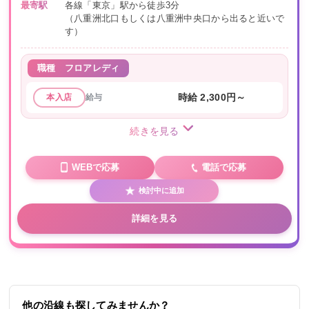
最寄駅
各線「東京」駅から徒歩3分
（八重洲北口もしくは八重洲中央口から出ると近いで
す）
職種
フロアレディ
給与
時給 2,300円～
本入店
続きを見る
WEBで応募
電話で応募
検討中に追加
詳細を見る
他の沿線も探してみませんか？