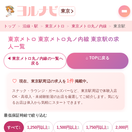
東京
トップ
＞
沿線・駅
＞
東京メトロ
＞
東京メトロ丸ノ内線
＞
東京
駅
東京メトロ 東京メトロ丸ノ内線 東京駅の求
人一覧
⌂ TOPに戻る
◀
東京メトロ丸ノ内線
の一覧へ
戻る
1
件
現在、
東京駅周辺
の
求人を
掲載中。
スナック・ラウンジ・ガールズバーなど、
東京駅周辺
で体験入店
OK・高収入・未経験歓迎のお店を厳選してご紹介します。気にな
るお店は体入から気軽にスタートできます。
最低保証時給で絞り込む
すべて
1,250
円以上
1,500
円以上
1,750
円以上
2,000
円
1
1
1
1