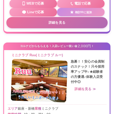
WEBで応募
電話で応募
Lineで応募
検討中に追加
詳細を見る
2,000円
ヨルナビからもらえる！入店レビュー祝い金
！
ミニクラブ Ruu(ミニクラブ ルー)
急募！！安心の会員制
のスナック！只今採用
率アップ中♪★経験者
の方優遇♪体験入店受
付中◎
詳細を見る ≫
エリア
銀座・新橋
業種
ミニクラブ