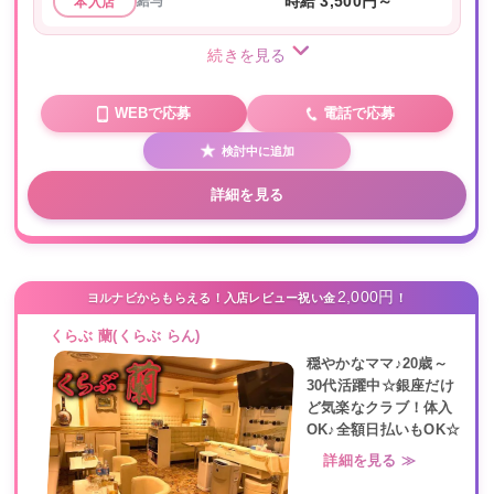
給与
時給 3,500円～
本入店
続きを見る
WEBで応募
電話で応募
検討中に追加
詳細を見る
2,000円
ヨルナビからもらえる！入店レビュー祝い金
！
くらぶ 蘭(くらぶ らん)
穏やかなママ♪20歳～
30代活躍中☆銀座だけ
ど気楽なクラブ！体入
OK♪全額日払いもOK☆
詳細を見る ≫