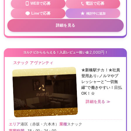
WEBで応募
電話で応募
Lineで応募
検討中に追加
詳細を見る
2,000円
ヨルナビからもらえる！入店レビュー祝い金
！
スナック アヴァンティ
★新橋駅チカ！★社員
登用あり♪ノルマやプ
レッシャーと"一切無
縁"で働きやすい！日払
OK！☆
詳細を見る ≫
エリア
港区（赤坂・六本木）
業種
スナック
営業時間
18：00～24：00