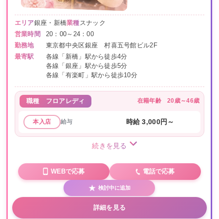
エリア
銀座・新橋
業種
スナック
営業時間
20：00～24：00
勤務地
東京都中央区銀座 村喜五号館ビル2F
最寄駅
各線「新橋」駅から徒歩4分
各線「銀座」駅から徒歩5分
各線「有楽町」駅から徒歩10分
在籍年齢
20歳～46歳
職種
フロアレディ
給与
時給 3,000円～
本入店
続きを見る
WEBで応募
電話で応募
検討中に追加
詳細を見る