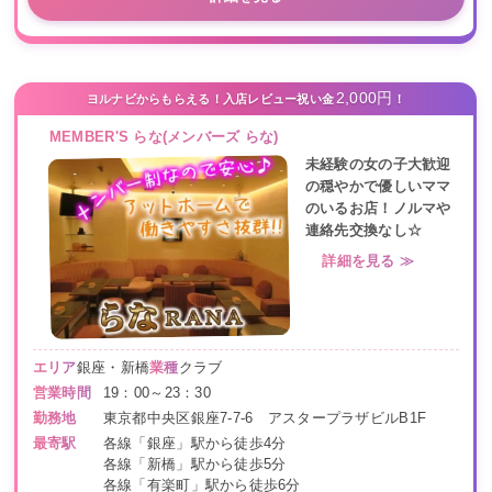
2,000円
ヨルナビからもらえる！入店レビュー祝い金
！
MEMBER'S らな(メンバーズ らな)
未経験の女の子大歓迎
の穏やかで優しいママ
のいるお店！ノルマや
連絡先交換なし☆
詳細を見る ≫
エリア
銀座・新橋
業種
クラブ
営業時間
19：00～23：30
勤務地
東京都中央区銀座7-7-6 アスタープラザビルB1F
最寄駅
各線「銀座」駅から徒歩4分
各線「新橋」駅から徒歩5分
各線「有楽町」駅から徒歩6分