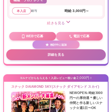
職種
フロアレディ
給与
時給 3,000円～
本入店
続きを見る
WEBで応募
電話で応募
検討中に追加
詳細を見る
2,000円
ヨルナビからもらえる！入店レビュー祝い金
！
スナック DAIAMOND SKY(スナック ダイアモンド スカイ)
NEWOPEN♪時給3000
円〜の厚待遇＊優しい
仲間と作る新しいスナ
ック☆週1日〜OK