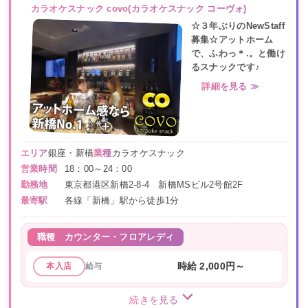
カラオケスナック covo(カラオケスナック コーヴォ)
☆３年ぶりのNewStaff
募集☆アットホーム
で、ふわっ＊.。と働け
るスナックです♪
詳細を見る ≫
エリア
銀座・新橋
業種
カラオケスナック
営業時間
18：00～24：00
勤務地
東京都港区新橋2-8-4 新橋MSビル2号館2F
最寄駅
各線「新橋」駅から徒歩1分
職種
カウンター・フロアレディ
給与
時給 2,000円～
本入店
続きを見る