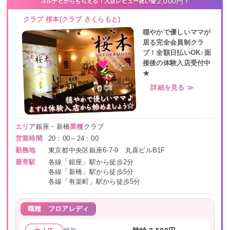
2,000円
ヨルナビからもらえる！入店レビュー祝い金
！
クラブ 桜本(クラブ さくらもと)
穏やかで優しいママが
居る完全会員制クラ
ブ！全額日払いOK♪面
接後の体験入店受付中
★
詳細を見る ≫
エリア
銀座・新橋
業種
クラブ
営業時間
20：00～24：00
勤務地
東京都中央区銀座6-7-9 丸喜ビルB1F
最寄駅
各線「銀座」駅から徒歩2分
各線「新橋」駅から徒歩5分
各線「有楽町」駅から徒歩5分
職種
フロアレディ