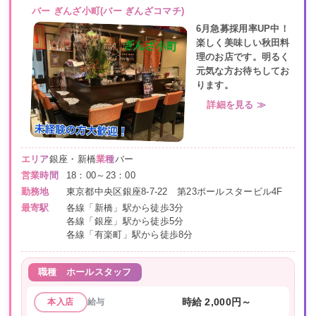
バー ぎんざ小町(バー ぎんざコマチ)
6月急募採用率UP中！
楽しく美味しい秋田料
理のお店です。明るく
元気な方お待ちしてお
ります。
詳細を見る ≫
エリア
銀座・新橋
業種
バー
営業時間
18：00～23：00
勤務地
東京都中央区銀座8-7-22 第23ポールスタービル4F
最寄駅
各線「新橋」駅から徒歩3分
各線「銀座」駅から徒歩5分
各線「有楽町」駅から徒歩8分
職種
ホールスタッフ
給与
時給 2,000円～
本入店