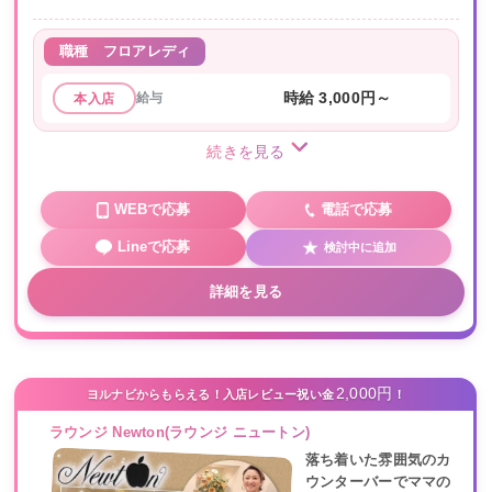
職種
フロアレディ
給与
時給 3,000円～
本入店
続きを見る
WEBで応募
電話で応募
Lineで応募
検討中に追加
詳細を見る
2,000円
ヨルナビからもらえる！入店レビュー祝い金
！
ラウンジ Newton(ラウンジ ニュートン)
落ち着いた雰囲気のカ
ウンターバーでママの