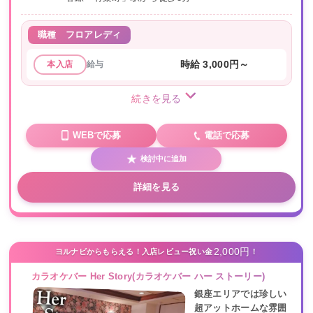
職種
フロアレディ
給与
時給 3,000円～
本入店
続きを見る
WEBで応募
電話で応募
検討中に追加
詳細を見る
2,000円
ヨルナビからもらえる！入店レビュー祝い金
！
カラオケバー Her Story(カラオケバー ハー ストーリー)
銀座エリアでは珍しい
超アットホームな雰囲