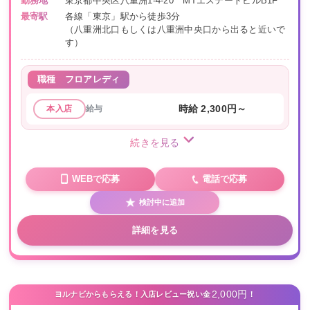
勤務地
東京都中央区八重洲1-4-20 MTエステートビルB1F
最寄駅
各線「東京」駅から徒歩3分
（八重洲北口もしくは八重洲中央口から出ると近いで
す）
職種
フロアレディ
給与
時給 2,300円～
本入店
続きを見る
WEBで応募
電話で応募
検討中に追加
詳細を見る
2,000円
ヨルナビからもらえる！入店レビュー祝い金
！