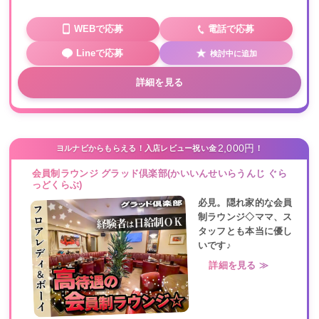
WEBで応募
電話で応募
Lineで応募
検討中に追加
詳細を見る
2,000円
ヨルナビからもらえる！入店レビュー祝い金
！
会員制ラウンジ グラッド倶楽部(かいいんせいらうんじ ぐら
っどくらぶ)
必見。隠れ家的な会員
制ラウンジ◇ママ、ス
タッフとも本当に優し
いです♪
詳細を見る ≫