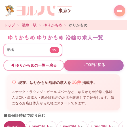
東京
トップ
＞
沿線・駅
＞
ゆりかもめ
＞
ゆりかもめ
ゆりかもめ ゆりかもめ 沿線の求人一覧
新橋
15
⌂ TOPに戻る
◀
ゆりかもめ
の一覧へ戻る
16
件
現在、
ゆりかもめ沿線
の
求人を
掲載中。
スナック・ラウンジ・ガールズバーなど、
ゆりかもめ沿線
で体験
入店OK・高収入・未経験歓迎のお店を厳選してご紹介します。気
になるお店は体入から気軽にスタートできます。
最低保証時給で絞り込む