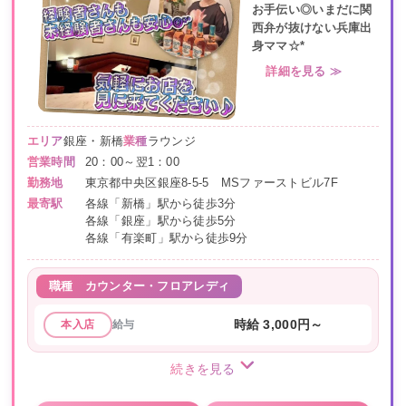
お手伝い◎いまだに関
西弁が抜けない兵庫出
身ママ☆*
詳細を見る ≫
エリア
銀座・新橋
業種
ラウンジ
営業時間
20：00～翌1：00
勤務地
東京都中央区銀座8-5-5 MSファーストビル7F
最寄駅
各線「新橋」駅から徒歩3分
各線「銀座」駅から徒歩5分
各線「有楽町」駅から徒歩9分
職種
カウンター・フロアレディ
給与
時給 3,000円～
本入店
続きを見る