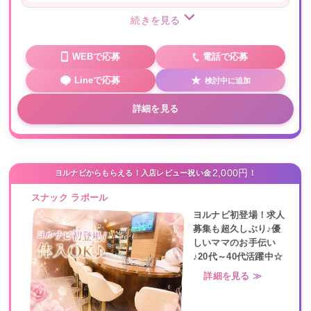
続きを見る
WEBで応募
電話で応募
Lineで応募
検討中に追加
詳細を見る
2,000円
ヨルナビからもらえる！入店レビュー祝い金
！
スナック ラポール
ヨルナビ初登場！求人
募集も超久しぶり♪優
しいママのお手伝い
♪20代～40代活躍中☆
詳細を見る ≫