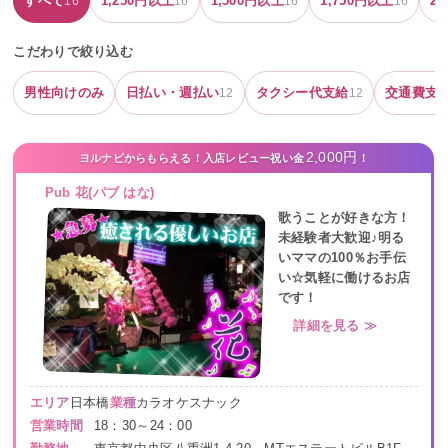
すべて
1,250
円以上
1,500
円以上
1,750
円以上
2,
16
16
16
16
こだわりで絞り込む
男性向けのみ
日払い・週払い
タクシー代支給
交通費支
12
12
2,000円
ヨルナビからもらえる！入店レビュー祝い金
！
Pub 花(パブ はな)
歌うことが好きな方！
未経験者大歓迎♪明る
いママの100％お手伝
い☆気軽に働けるお店
です！
詳細を見る ≫
エリア
日本橋
業種
カラオケスナック
営業時間
18：30～24：00