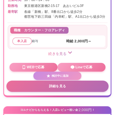
勤務地
東京都港区新橋2-15-17 あおいビル3F
最寄駅
各線「新橋」駅、8番出口から徒歩2分
都営地下鉄三田線「内幸町」駅、A1出口から徒歩3分
職種
カウンター・フロアレディ
給与
時給 2,000円～
本入店
続きを見る
WEBで応募
Lineで応募
検討中に追加
詳細を見る
2,000円
ヨルナビからもらえる！入店レビュー祝い金
！