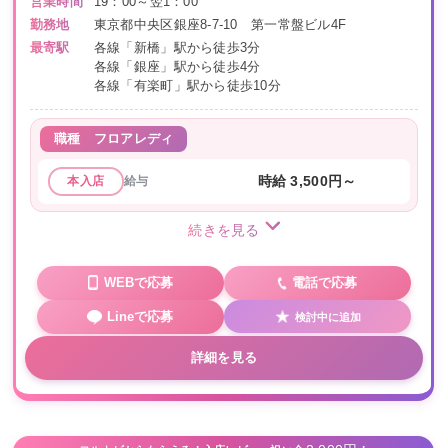
営業時間
19：00～翌1：00
勤務地
東京都中央区銀座8-7-10 第一常盤ビル4F
最寄駅
各線「新橋」駅から徒歩3分
各線「銀座」駅から徒歩4分
各線「有楽町」駅から徒歩10分
職種
フロアレディ
給与
時給 3,500円～
本入店
続きを見る
WEBで応募
電話で応募
Lineで応募
検討中に追加
詳細を見る