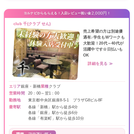
2,000円
ヨルナビからもらえる！入店レビュー祝い金
！
club 千(クラブ せん)
売上希望の方は別途優
遇有♪学生もWワークも
大歓迎！20代～40代が
活躍中です☆日払いも
OK
詳細を見る ≫
エリア
銀座・新橋
業種
クラブ
営業時間
20：00～翌1：00
勤務地
東京都中央区銀座8-5-1 プラザG8ビル8F
最寄駅
各線「新橋」駅から徒歩4分
各線「銀座」駅から徒歩6分
各線「有楽町」駅から徒歩10分