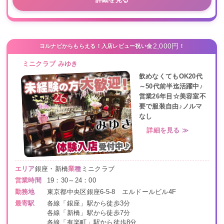
2,000円
ヨルナビからもらえる！入店レビュー祝い金
！
ミニクラブ みゆき
飲めなくてもOK20代
～50代前半迄活躍中♪
営業26年目☆美容室不
要で服装自由♪ノルマ
なし
詳細を見る ≫
エリア
銀座・新橋
業種
ミニクラブ
営業時間
19：30～24：00
勤務地
東京都中央区銀座6-5-8 エルドールビル4F
最寄駅
各線「銀座」駅から徒歩3分
各線「新橋」駅から徒歩7分
各線「有楽町」駅から徒歩8分