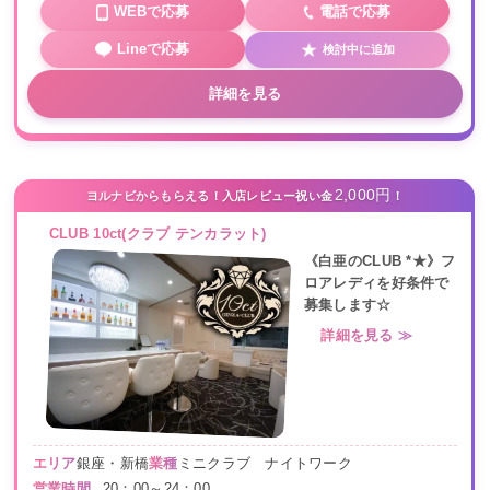
WEBで応募
電話で応募
Lineで応募
検討中に追加
詳細を見る
2,000円
ヨルナビからもらえる！入店レビュー祝い金
！
CLUB 10ct(クラブ テンカラット)
《白亜のCLUB *★》フ
ロアレディを好条件で
募集します☆
詳細を見る ≫
エリア
銀座・新橋
業種
ミニクラブ ナイトワーク
営業時間
20：00～24：00