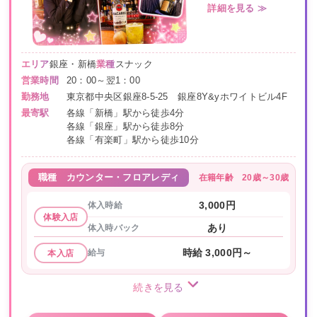
詳細を見る ≫
エリア
銀座・新橋
業種
スナック
営業時間
20：00～翌1：00
勤務地
東京都中央区銀座8-5-25 銀座8Y&yホワイトビル4F
最寄駅
各線「新橋」駅から徒歩4分
各線「銀座」駅から徒歩8分
各線「有楽町」駅から徒歩10分
在籍年齢
20歳～30歳
職種
カウンター・フロアレディ
体入時給
3,000円
体験入店
体入時バック
あり
給与
時給 3,000円～
本入店
続きを見る