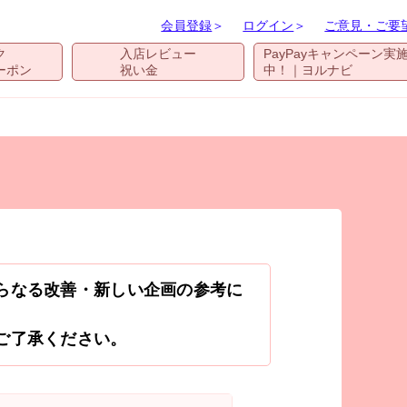
会員登録
＞
ログイン
＞
ご意見・ご要
ク
入店レビュー
PayPayキャンペーン実
ーポン
祝い金
中！｜ヨルナビ
らなる改善・新しい企画の参考に
ご了承ください。