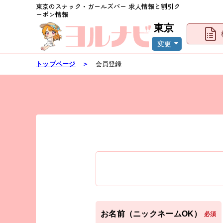
東京
のスナック・ガールズバー 求人情報と割引ク
ーポン情報
東京
変更
トップページ
＞
会員登録
お名前（ニックネームOK）
必須