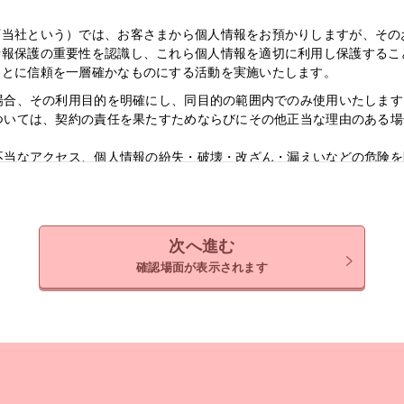
下当社という）では、お客さまから個人情報をお預かりしますが、その
情報保護の重要性を認識し、これら個人情報を適切に利用し保護するこ
もとに信頼を一層確かなものにする活動を実施いたします。
る場合、その利用目的を明確にし、同目的の範囲内でのみ使用いたします
については、契約の責任を果たすためならびにその他正当な理由のある
の不当なアクセス、個人情報の紛失・破壊・改ざん・漏えいなどの危険
切に管理するよう努めます。
ついて】
の申し込みの受付、アンケート調査、商談、契約の締結などの機会を通
次へ進む
いる媒体からも、お客さまの住所・氏名・郵便番号・電話番号・ＦＡＸ
確認場面が表示されます
人情報は、次の目的で利用させていただきます。
）
当社に関するご案内・ご提案、契約の締結・履行、アフターサービスの
さまに有益と思われる情報の提供などのために、お客さまの個人情報を