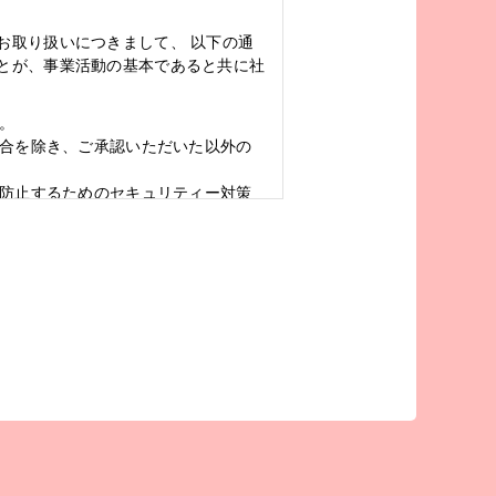
お取り扱いにつきまして、 以下の通
とが、事業活動の基本であると共に社
。
場合を除き、ご承認いただいた以外の
を防止するためのセキュリティー対策
じて、また、不動産登記簿、商業登記
番号・メールアドレスなどの個人情報
実施、お客さまへの連絡・通信、新し
利用させていただきます。