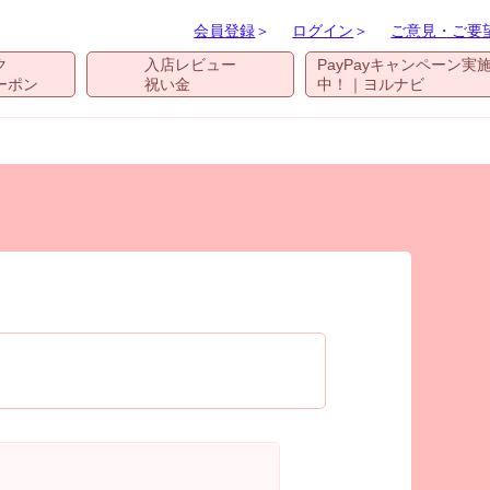
会員登録
＞
ログイン
＞
ご意見・ご要
ク
入店レビュー
PayPayキャンペーン実
ーポン
祝い金
中！｜ヨルナビ