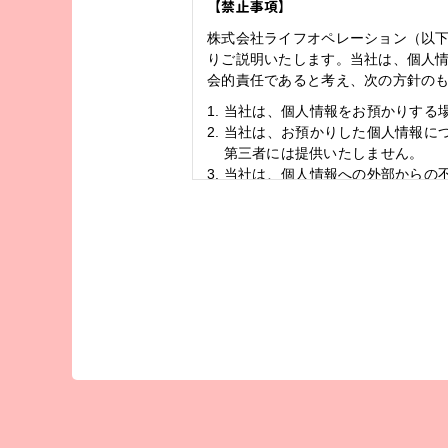
【禁止事項】
株式会社ライフオペレーション
（以
りご説明いたします。当社は、個人
会的責任であると考え、次の方針の
1. 当社は、個人情報をお預かりす
2. 当社は、お預かりした個人情報
第三者には提供いたしません。
3. 当社は、個人情報への外部から
を実施し、個人情報を安全かつ適
【お客さまの個人情報の利用目的に
当社は、事業を行うにあたり、各種
簿、電話帳などの一般に公開されて
をお預かりいたします。これらの個
（お預かりした個人情報の利用目的
当社は、個人情報保護法を遵守し、
い商品・サービスの開発およびお客
【個人情報の第三者提供について】