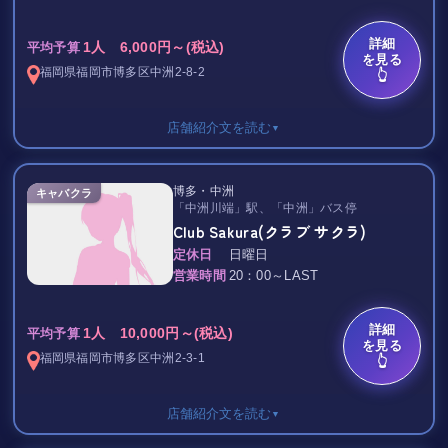
指名料 3,000円（3,300円）
場内指名料 2,000円（2,200円）
一流デザイナーの手掛けた高級感溢れる内装に、
詳細
同伴料 3,000円（3,300円）
1人 6,000円～(税込)
調度品の一つひとつに至るまで細かくこだわり抜いた、“豪華絢
平均予算
を見る
サービスチャージ 20%
爛”さと“贅沢の極み”がここにあります。
福岡県
福岡市博多区
中洲2-8-2
👆
また、キャスト陣は九州No1級の美女が多数在籍。
プリンスグループ”福岡Red Shoesが九州初上陸！！
選りすぐりの「博多美女」と過ごす優雅な時間をご堪能くださ
店舗紹介文を読む
▼
い。
｡.:*★ 福岡Red Shoes ★ﾟ*:.｡
※領収証はインボイス対応済みです。安心してご来店ください。
飲み放題 2,000円/30分
【 最高のおもてなしをお客様に 】というコンセプトのもと、
博多・中洲
キャバクラ
TAX 17％
一流のキャストたちが提供する優雅なひとときと、上質な空間で
「中洲川端」駅、「中洲」バス停
エクセレントな夜をお過ごしください。
Club Sakura(クラブ サクラ)
｡.:*★ Girl's Bar Honey（ハニー） ★ﾟ*:.｡
在籍キャストたちはルックス・女性らしさ・接客スキル、どれを
定休日
日曜日
とってもクオリティは高く、またフレンドリー。
営業時間
20：00～LAST
みなさん大好き！はじけるバニーちゃん♡
終始良い気分で過ごせて、忘れられない感動をお客様にお届けし
セクシーでスタイル抜群な、カワイイ女の子がバニーガール姿で
ます。
あなたを”おもてなし❤️”
詳細
中州最上級の夜を”福岡RedShoes”でお過ごしください。
1人 10,000円～(税込)
平均予算
よりどりみどりなバニー姿の美女たちが、楽しくハッピーで最高
を見る
福岡県
福岡市博多区
中洲2-3-1
👆
の空間をご提供いたします(#^.^#)
カジノ風なオシャレな店内に、バリエーション豊かなかわいいバ
ニーちゃん・・・♡
店舗紹介文を読む
▼
普段なかなか味わうことができない非日常を体感していってくだ
さいね♪