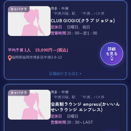
おひとり様でも団体様でも大歓迎(^^)/
《20：00～LAST》
博多・中洲
キャバクラ
ぜひご来店ください！
ALL TIME（60分） 9,000円
「中洲川端」駅、「中洲」バス停
延長（30分） 5,000円
CLUB GIOGIO(クラブ ジョジョ)
指名（女性1名につき） 2,000円
定休日
日曜日、祝日
同伴 2,000円
営業時間
20：00～翌1：00
《飲み放題》
ブランデー・ウイスキー・焼酎・ビール
詳細
《VIP ROOM》
1人 15,000円～(税込)
平均予算
を見る
VIPルーム使用料（60分） 20,000円
福岡県
福岡市博多区
中洲2-6-12
👆
《その他》
TAX(サービス料) 20%
店舗紹介文を読む
▼
｡.:*★ Club Sakura ★ﾟ*:.｡
大手レジャーグループから2021年3月にOPENした新規店♪♪
1セット（60分）
博多・中洲
キャバクラ
ラグジュアリーで煌びやかな内装に負けない上品な女性たち
20：00～21：00 6,000円
「中洲川端」駅、「中洲」バス停
が、
21：00～01：00 8,000円
会員制ラウンジ empress(かいいん
心を込めて精一杯、お客様をもてなしいたします。
せいラウンジ エンプレス)
VIP ROOM
定休日
日曜日
総勢100名以上の在籍を誇る、中州屈指の大型店。
室料 20,000円
営業時間
20：30～LAST
明​朗​会​計で心置きなく上質なひとときを楽しめるキャバクラで