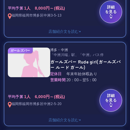
す。
その他
詳細
磨き上げたルックスと可愛らしい内面を持つ、
シングルチャージ 1,000円
1人 8,000円～(税込)
平均予算
を見る
ずっと一緒にいたくなる魅力的な女性ばかりですので、
指名料 2,000円
福岡県
福岡市博多区
中洲3-5-13
👆
ここでしか体験できない優雅で幸せなひと時をお過ごしして頂
同伴料 2,000円
けたらと思います。
TAX・サービス料 25%
店舗紹介文を読む
▼
”快適空間“の代名詞的お店！今までの夜遊びの価値観が覆される
ご来店を心よりお待ちしております。
こと必至です☆
飲み放題 / 60分
博多・中洲
ガールズバー
エンプレスコース
｡.:*★ CLUBGIOGIO（ジョジョ） ★ﾟ*:.｡
「中洲川端」駅、「中洲」バス停
6,500円
ガールズバー Rude girl(ガールズバ
(別途：TAX・サービス料10%)
中洲で、ちょっぴり贅沢なオトナ時間を過ごしませんか？
ー ルード ガール)
（焼酎・ウィスキー・ブランデー・ソフトドリンクなど）
男性の心をつかんで離さない女の子達と、
定休日
年末年始休暇あり
21:00以降 1500円UP
最高のお酒をご用意してお待ちしております。
営業時間
20：00～翌5：00
ゴールドコース
ゴールドで統一された、クラシカルとモダンが交差する上品な店
詳細
7,500円
1人 6,000円～(税込)
内♪
平均予算
を見る
(別途：TAX・サービス料10%)
非日常感を心の底から感じられるゴージャスな空間でお過ごしい
福岡県
福岡市博多区
中洲2-5-20
👆
（エンプレスコース＋カクテル・ワイン・ビール・ハイボールな
ただければ、
ど）
日々の疲れを癒せること間違いございません！☆
店舗紹介文を読む
21:00以降 1500円UP
▼
キャストも美人系から、可愛い系まで揃い踏み！