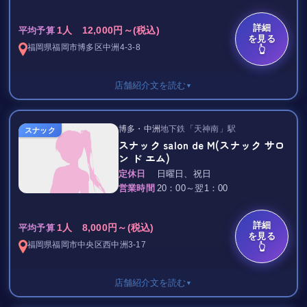
カラオケ1グループ歌い放題 1,000円
目に見える金額でその時間をくつろぎながら楽しんでいただける
詳細
1人 12,000円～(税込)
平均予算
を見る
空間と、選べる楽しさをお客様にご提供致します。
TAX 10％
福岡県
福岡市博多区
中洲4-3-8
👆
自然体でお客様には楽しんでいただけるように女の子たちも普段
信頼と実績のあるお店です☆
彼女たちが過ごしている私服のまま、
自然体でのおもてなしをさせていただきます。
店舗紹介文を読む
▼
美人で楽しいママや女の子たちの明るく楽しい雰囲気に
また当店では、お客様に選べる楽しさを堪能していただける設定
ぜひご期待ください！！
コースとなっております。
セット料金 2,000円/1H
さらに会員登録をしていただく事ですべてのコース500円引きの
博多・中洲
地下鉄「天神南」駅
スナック
個性豊かな女の子たちが
特典もご用意いたしております。
スナック salon de M(スナック サロ
TAX 20％
あなたの今夜のシーンに合わせて
ン ド エム)
おもてなしいたします。
心よりご来店をお待ちしております。
｡.:*★ Bar lounge Hangover FUKUOKA ★ﾟ*:.｡
定休日
日曜日、祝日
営業時間
20：00～翌1：00
スタッフ一同、
キラキラ輝くボーイズたちと楽しく一杯･･･♪
https://www.lounge-empress.com/
ご来店をお待ちしております。
そんな気分にもってこいのお店です。
詳細
1人 8,000円～(税込)
平均予算
を見る
初めての方にも、常連の方にも、
福岡県
福岡市中央区
西中洲3-17
https://www.instagram.com/nakasuempress/
👆
至福の時間をお約束！゜*:.。.:*
さわやか系、ダンディ系、二枚目系..
店舗紹介文を読む
バラエティ豊富なラインナップで
▼
貴女をおもてなしします♪