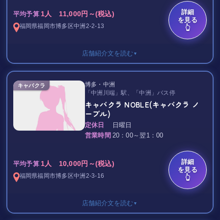
曜日を変えて毎回新鮮な気持ちでお店に通うこともできます。
詳細
1人 11,000円～(税込)
平均予算
渋谷店は、常連になるお客様が多く、とてもアットホームな店舗
を見る
です。
福岡県
福岡市博多区
中洲2-2-13
👆
ご旅行、ご出張の際、福岡まで来られた際には是非お立ち寄りく
ださい。
店舗紹介文を読む
▼
【プレオープン期間】
8/23(金) ８/24㈯から、順次オープン予定
飲み放題 8,000円/90分
営業時間20：00ー2：00
博多・中洲
キャバクラ
ボトルキープのある方は6,000円/フリータイム
「中洲川端」駅、「中洲」バス停
キャバクラ NOBLE(キャバクラ ノ
TAX 10％
ーブル)
定休日
日曜日
今夜は和風な装いのステキなスナックで一杯いかがですか！？
営業時間
20：00～翌1：00
(*^-^*)
毎日、和服の姿の女性スタッフがお出迎えしてくれます。
詳細
1人 10,000円～(税込)
平均予算
笑顔がはじける気さくで明るく楽しいママを中心に
を見る
福岡県
福岡市博多区
中洲2-3-16
👆
雰囲気は最高!!アットホームで超明るい!!
お一人様でもくつろげますし、
店舗紹介文を読む
▼
お仲間とワイワイ楽しむにもGOOD！