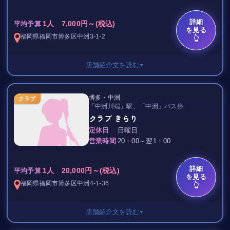
女の子はセクシー大人系からキュート愛嬌系まで
明るく元気な子が揃っています♪
詳細
1人 7,000円～(税込)
平均予算
を見る
リーズナブルなのでお一人様でも気軽にどうぞ！
福岡県
福岡市博多区
中洲3-1-2
👆
グループ様でももちろん大歓迎です！
ぜひご来店くださいませ♪
店舗紹介文を読む
▼
セット料金 / フリータイム
博多・中洲
クラブ
「中洲川端」駅、「中洲」バス停
カウンター 5,000円
クラブ きらり
ボックス席 5,500円
定休日
日曜日
営業時間
20：00～翌1：00
+1,000円で飲み放題/90分
TAX 10％
詳細
1人 20,000円～(税込)
平均予算
を見る
静かにゆっくりと
福岡県
福岡市博多区
中洲4-1-36
👆
くつろげるような落ち着きある空間に
なっています。
店舗紹介文を読む
▼
お客様との語らいの時を大切に。