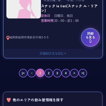
「中洲川端」駅、「中洲」バス停
ボトルキープ 6,000円～
スナック le lien(スナック ル・リア
ン)
TAX 10％
定休日
日曜日、祝日
こちらのページはサイト運営用のテストページです。
営業時間
20：00～翌1：00
実在しない店舗ですのでご了承ください。
詳細
を見る
福岡県
福岡市博多区
中洲2-5-5
👆
店舗紹介文を読む
▼
詳しくはお問合せください。
1
|<
<
2
3
4
>
>|
他のエリアの飲み屋情報を探す