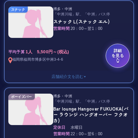
プラチナコース
ルックス・サービスともに厳選を重ねてハイレベルな女の子を採
飲み放題 4,000円/1H
博多・中洲
8,500円
用しております！
スナック
TAX 20％
「中洲川端」駅、「中洲」バス停
(別途：TAX・サービス料10%)
スナック L(スナック エル)
（エンプレス・ゴールドコース＋熱かん・吉四六(壺）・フローズ
お近くへ来た際には、ぜひご来店ください！
中洲中央通り沿いの1Fで入りやすい♪
営業時間
20：00～翌1：00
ンカクテル・
心よりお待ちしております。
明るくフレッシュな女の子たちと
冷酒・バナナジュース・ハイボール（レモン付き可）など）
飲んで歌って盛り上がれるガールズバー！☆
☆当店いちおし！：獺祭50・田中六五・茜霧島
21:00以降 1500円UP
女の子は可愛くてとってもおしゃべりなので
詳細
1人 5,500円～(税込)
平均予算
を見る
なんとなく一人でいたくない夜や、
福岡県
福岡市博多区
中洲3-4-6
👆
VIPフロア料金
今夜はとことん飲むぞ！という時にどうぞ!!
おひとり様 2,000円up (60分毎)
シングルチャジ：2,000円(60分毎)
明朗会計安心して飲めるお店です！
店舗紹介文を読む
▼
VIP貸切料金：5名様から 10,000円 (60分毎)
皆様のご来店お待ちしています！
VIPフロアTAX・サービス料：15%
1セット 飲み放題 4,000円/1H
博多・中洲
ボーイズバー
シングルチャージ：1,000円(60分毎)
ボトルキープ 1セット 4,000円/90分
「中洲川端」駅、「中洲」バス停
指名料：2,000円(複数可)
延長 Lastまで/2,000円
Bar lounge Hangover FUKUOKA(バ
同伴料：2,500円
ー ラウンジ ハングオーバー フクオ
女の子ドリンク 1杯 1,000円～
カ)
お忍びで行ける新感覚な大人の隠れ家
女の子の割物 1本 1,000円
定休日
水曜日
営業時間
22：00～翌6：00
｡.:*★ 会員制ラウンジ empress ★ﾟ*:.｡
ビール・炭酸・コーラ・カクテル等 別途