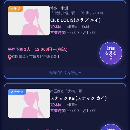
決してあきさせない、バラエティ豊かな
飲み放題 10,000円/1H
魅力たっぷりの女の子たちとともに
博多・中洲
クラブ
「中洲川端」駅、「中洲」バス停
美味しいお酒をお楽しみ頂ける
TAX 20％
Club LOUIS(クラブ ルイ)
お店づくりを続けてまいります。
今夜はハイセンスでラグジュアリーな
定休日
日曜日、祝日
クラブで一杯いかがですか？･ﾟ｡+*
心ゆくまでおたのしみください……♪
営業時間
20：00～翌1：00
『きらり』では輝く女の子たちが
詳細
1人 12,000円～(税込)
お客さまを笑顔でお出迎え♪
平均予算
を見る
あなたに楽しいヒトトキをお届けします…☆
福岡県
福岡市博多区
中洲3-3-1
👆
団体様でも対応可能です。
店舗紹介文を読む
▼
セット料金 8,000円/70分
南区
西鉄「大橋」駅
スナック
スナック Kai(スナック カイ)
TAX 20％
どうぞお気軽にお越しくださいませ。
定休日
日曜日
8周年を迎えた人気店♪
営業時間
20：00～翌1：00
｡.:*★ Club LOUIS ★ﾟ*:.｡
中洲屈指の美女が勢揃いしました(*^^*)