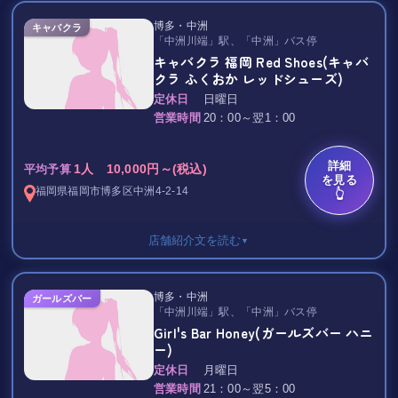
カラオケで大盛り上がりするにも
1SET60分 8,000円（8,800円）
オススメですよ(^o^)/
博多・中洲
キャバクラ
シングルチャージ（60分） 2,000円（2,200円）
「中洲川端」駅、「中洲」バス停
延長料金 30分/4,000円（4,400円）／60分/8,000円（8,800円）
キャバクラ 福岡 Red Shoes(キャバ
【システム】
クラ ふくおか レッドシューズ)
ハウスボトル飲み放題 3,000円（3,300円）
＊飲み放題
定休日
日曜日
焼酎（芋、麦、米）、ウイスキー、ブランデー
8,000円／90分
営業時間
20：00～翌1：00
指名料 3,000円（3,300円）
場内指名料 3,000円（3,300円）
＊ボトルキープ
詳細
同伴料 3,000円（3,300円）
1人 10,000円～(税込)
6,000円／フリータイム
平均予算
を見る
サービスチャージ 20%
※ボトル代別
福岡県
福岡市博多区
中洲4-2-14
👆
VIPルーム料金
店舗紹介文を読む
室料（60分） 30,000円（33,000円）
▼
延長料金 30分/10,000円（11,000円）
サービスチャージ 25%
1SET60分 8,000円（8,800円）
博多・中洲
ガールズバー
シングルチャージ（60分） 2,000円（2,200円）
全国展開するプリンスグループの新規店が2023.6.14にオープ
「中洲川端」駅、「中洲」バス停
延長料金 30分/4,000円（4,400円）／60分/8,000円（8,800円）
ン！
Girl's Bar Honey(ガールズバー ハニ
福岡待望の２店舗目！最高の夜を実現します！
ー)
ハウスボトル飲み放題 3,000円（3,300円）
定休日
月曜日
焼酎（芋、麦、米）、ウイスキー、ブランデー
｡.:*★ NOBLE（ノーブル） ★ﾟ*:.｡
営業時間
21：00～翌5：00