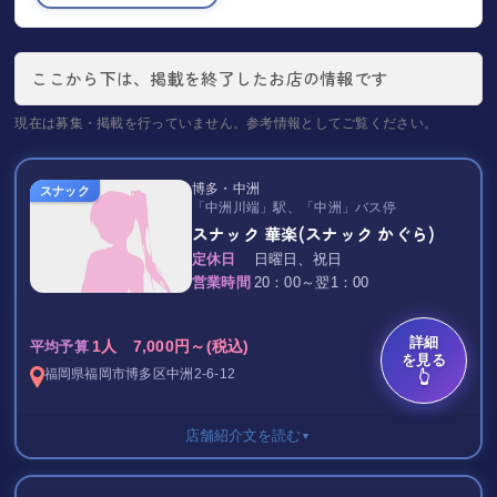
ここから下は、掲載を終了したお店の情報です
現在は募集・掲載を行っていません。参考情報としてご覧ください。
博多・中洲
スナック
「中洲川端」駅、「中洲」バス停
スナック 華楽(スナック かぐら)
定休日
日曜日、祝日
営業時間
20：00～翌1：00
詳細
1人 7,000円～(税込)
平均予算
を見る
福岡県
福岡市博多区
中洲2-6-12
👆
店舗紹介文を読む
▼
セット料金 / フリータイム