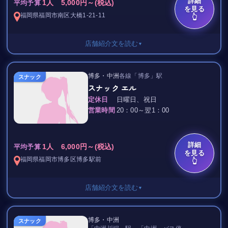
詳細
1人 5,000円～(税込)
平均予算
店内は黒を基調とした、
を見る
スタイリッシュかつゴージャスな
福岡県
福岡市
南区大橋1-21-11
👆
大人の空間になっています☆
店舗紹介文を読む
▼
さらにVIPルームも3つあり
フロアが分かれているため
接待のご利用にもバッチリです！
こちらのページはサイト運営用のテストページです。
博多・中洲
各線「博多」駅
スナック
“ゴルフVIP ROOM”のご用意もあり、
実在しない店舗ですのでご了承ください。
スナック エル
ラグジュアリーな気分を
定休日
日曜日、祝日
楽しめるとお約束いたします☆
営業時間
20：00～翌1：00
ぜひ一度お越しくださいませ。
心よりお待ちしております。
詳細
1人 6,000円～(税込)
平均予算
を見る
福岡県
福岡市博多区
博多駅前
👆
店舗紹介文を読む
▼
セット料金 6,000円/1H
博多・中洲
スナック