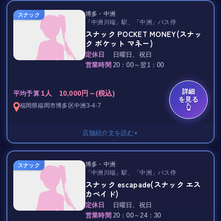
セット料金 5,000円/フリータイム
博多・中洲
◆ ご来店をお待ちしております ◆
スナック
「中洲川端」駅、「中洲」バス停
飲み放題 6,000円/90分
スナック POCKET MONEY(スナッ
ク ポケット マネー)
TAX 10％
定休日
日曜日、祝日
salon de M（サロン ド エム） は、
営業時間
20：00～翌1：00
日頃の疲れを癒やしていただけるお店です☆
カウンターでゆっくり寛ぎたい時、
ボックス席で盛り上がりたいときにも最適♪
詳細
1人 10,000円～(税込)
平均予算
を見る
※団体割引もご相談ください
福岡県
福岡市博多区
中洲3-4-7
👆
粒ぞろいの女の子たちが
それぞれのシーンに合わせて
店舗紹介文を読む
▼
最高の時間をお約束します☆
飲み放題 4,000円/1H
どうぞお気軽にお越しくださいませ。
博多・中洲
スナック
「中洲川端」駅、「中洲」バス停
TAX 10％
スナック escapade(スナック エス
カペイド)
お客様にも大人気のマスター！！
ノリノリで楽しむにはもってこいのお店☆
定休日
日曜日、祝日
営業時間
20：00～24：30