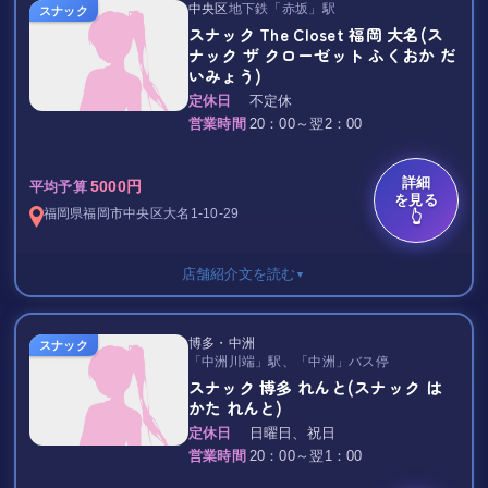
中央区
地下鉄「赤坂」駅
スナック
スナック The Closet 福岡 大名(ス
男性 4,000円
ナック ザ クローゼット ふくおか だ
いみょう)
女性 2,500円
定休日
不定休
+1,000円で飲み放題/90分
営業時間
20：00～翌2：00
TAX 10％
詳細
《華楽（かぐら）》は、
5000円
平均予算
を見る
女性も来やすいアットホームな明るいお店です。
福岡県
福岡市中央区
大名1-10-29
👆
美味しいお酒はもちろん、
日頃の疲れを癒やしていただくには
店舗紹介文を読む
▼
ぴったりの憩いの場です。
チャージ 2,500円 / フリータイム
お一人様でもグループ様でも
博多・中洲
スナック
TAX なし
「中洲川端」駅、「中洲」バス停
シーンに合わせておもてなしいたします。
スナック 博多 れんと(スナック は
東京・渋谷で開業10年を迎え、 お店が一体となって盛り上がる
かた れんと)
プランもご予算に合わせてご用意いたします。
カラオケスナック「The Closet」の2号店が福岡大名に進出！
お気軽にご相談ください。
定休日
日曜日、祝日
その日それぞれの個性で営業しています。
※団体割引、女性割引あります
営業時間
20：00～翌1：00
毎週決まった曜日を行きつけにするのも、