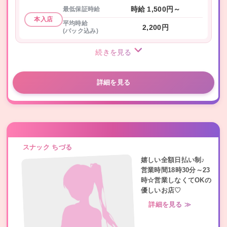
最低保証時給
時給 1,500円～
本入店
平均時給
2,200円
(バック込み)
続きを見る
詳細を見る
スナック ちづる
嬉しい全額日払い制♪
営業時間18時30分～23
時☆営業しなくてOKの
優しいお店♡
詳細を見る ≫