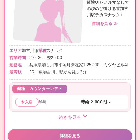
経験OK×ノルマなしで
のびのび働ける東加古
川駅チカスナック♪
詳細を見る ≫
エリア
加古川市
業種
スナック
営業時間
20：30～翌2：00
勤務地
兵庫県加古川市平岡町新在家1-252-10 ミツヤビル4F
最寄駅
JR「東加古川」駅から徒歩3分
職種
カウンターレディ
給与
時給 2,000円～
本入店
続きを見る
詳細を見る