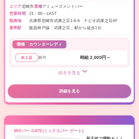
エリア
尼崎市
業種
アミューズメントバー
営業時間
21：00～LAST
勤務地
兵庫県尼崎市武庫之荘1-6-6 ナビオ武庫之荘4F
最寄駅
阪急神戸線「武庫之荘」駅から徒歩1分
職種
カウンターレディ
給与
時給 2,000円～
本入店
続きを見る
詳細を見る
MIXバー GATE(ミックスバー ゲート)
新天地で躍動を！！