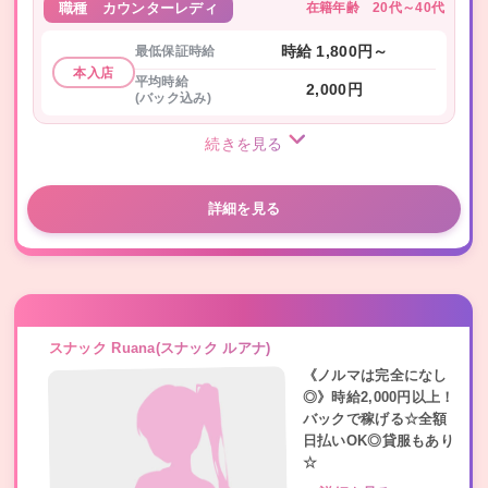
在籍年齢
20代～40代
職種
カウンターレディ
最低保証時給
時給 1,800円～
本入店
平均時給
2,000円
(バック込み)
続きを見る
詳細を見る
スナック Ruana(スナック ルアナ)
《ノルマは完全になし
◎》時給2,000円以上！
バックで稼げる☆全額
日払いOK◎貸服もあり
☆