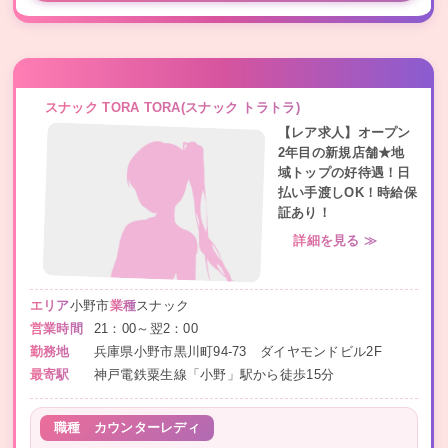
スナック TORA TORA(スナック トラトラ)
【レア求人】オープン
2年目の新規店舗★地
域トップの好待遇！日
払い手渡しOK！時給保
証あり！
詳細を見る ≫
エリア
小野市
業種
スナック
営業時間
21：00～翌2：00
勤務地
兵庫県小野市黒川町94-73 ダイヤモンドビル2F
最寄駅
神戸電鉄粟生線「小野」駅から徒歩15分
職種
カウンターレディ