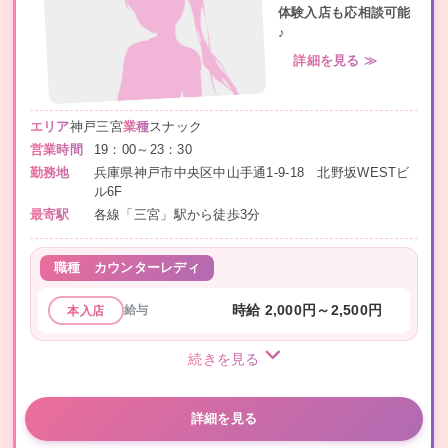
体験入店も応相談可能
♪
詳細を見る ≫
エリア
神戸三宮
業種
スナック
営業時間
19：00～23：30
勤務地
兵庫県神戸市中央区中山手通1-9-18 北野坂WESTビ
ル6F
最寄駅
各線「三宮」駅から徒歩3分
職種
カウンターレディ
給与
時給 2,000円～2,500円
本入店
続きを見る
詳細を見る