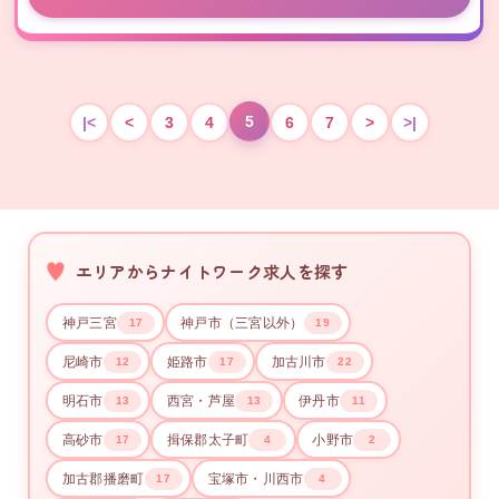
5
|<
<
3
4
6
7
>
>|
エリアからナイトワーク求人を探す
神戸三宮
神戸市（三宮以外）
17
19
尼崎市
姫路市
加古川市
12
17
22
明石市
西宮・芦屋
伊丹市
13
13
11
高砂市
揖保郡太子町
小野市
17
4
2
加古郡播磨町
宝塚市・川西市
17
4