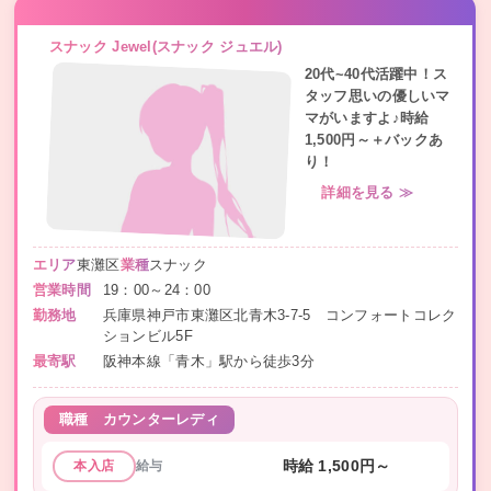
スナック Jewel(スナック ジュエル)
20代~40代活躍中！ス
タッフ思いの優しいマ
マがいますよ♪時給
1,500円～＋バックあ
り！
詳細を見る ≫
エリア
東灘区
業種
スナック
営業時間
19：00～24：00
勤務地
兵庫県神戸市東灘区北青木3-7-5 コンフォートコレク
ションビル5F
最寄駅
阪神本線「青木」駅から徒歩3分
職種
カウンターレディ
給与
時給 1,500円～
本入店