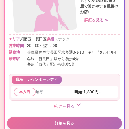
もすぐ馴染める♪良客
層で働きやすさ重視の
お店♪
詳細を見る ≫
エリア
須磨区・長田区
業種
スナック
営業時間
20：00～翌1：00
勤務地
兵庫県神戸市長田区水笠通3-1-18 キャピタルビル4F
最寄駅
各線「新長田」駅から徒歩4分
各線「西代」駅から徒歩5分
職種
カウンターレディ
給与
時給 1,800円～
本入店
続きを見る
詳細を見る