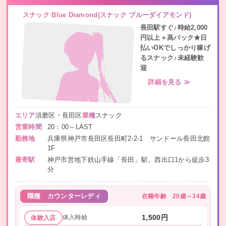
スナック Blue Diamond(スナック ブルーダイアモンド)
長田駅すぐ♪時給2,000
円以上＋高バック★日
払いOKでしっかり稼げ
るスナック♪未経験歓
迎
詳細を見る ≫
エリア
須磨区・長田区
業種
スナック
営業時間
20：00～LAST
勤務地
兵庫県神戸市長田区長田町2-2-1 サンドール長田北館
1F
最寄駅
神戸市営地下鉄山手線「長田」駅、西出口1から徒歩3
分
在籍年齢
20歳～34歳
職種
カウンターレディ
体入時給
1,500円
体験入店