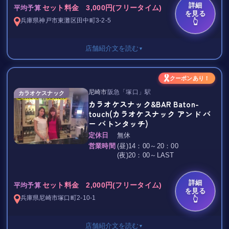
詳細
是非、この機会に
★アサヒスーパードライ生（レッドアイ有）
セット料金 3,000円(フリータイム)
平均予算
を見る
【 Omi Omi 】へお越し下さい☆
★チューハイ各種
兵庫県
神戸市東灘区
田中町3-2-5
👆
お待ちしております！
（レモン・ライム・グレープフルーツ・ぶどう・もも・カルピ
ス）
゜。*:・゜。*:・゜。*:・゜。*:・゜。*:
店舗紹介文を読む
▼
★赤ワイン ★麦焼酎 ★芋焼酎
★ウイスキー・角（水・湯・ロック・ハイボール）
★カシス（ウーロン・オレンジ・ソーダ・緑茶）
セット料金 3,000円/フリータイム
クーポンあり！
★ペシェ（ウーロン・オレンジ・ソーダ・緑茶）
尼崎市
阪急「塚口」駅
★梅酒（ロック・水・湯・ソーダ）
カラオケスナック
カラオケスナック&BAR Baton-
★ゆず酒（ロック・水・湯・ソーダ）
☆料金システムについて気になる事があればお気軽にご連絡下さ
touch(カラオケスナック アンド バ
★ソフトドリンク（ウーロン茶・緑茶・コーラ・オレンジ・カル
い！☆
ー バトンタッチ)
ピス・トマトジュース）
定休日
無休
スタッフドリンクはスパークリング&シャンパン以外はすべて600
地元の常連さんや若い世代のお客様に親しまれる
営業時間
(昼)14：00～20：00
円です。
摂津本山の明るく賑やかなお店
《candy paradise》☆
(夜)20：00～LAST
その他ドリンク色々ございます♪
低料金設定で朝まで開けているから（※早めに切り上げる場合あ
り）
詳細
セット料金 2,000円(フリータイム)
‥…━━━★゜+.*・‥…━━━★゜+.*・
平均予算
を見る
時間を気にせずじっくり飲めます！
兵庫県
尼崎市
塚口町2-10-1
👆
Chat Noir【黒猫】がシンボルの
新開地・新感覚 カラオケＢａｒです♪
ママはもちろん、女の子もお客様もアットホームだから
初めての方も、楽しく過ごせること間違いなし！
店舗紹介文を読む
▼