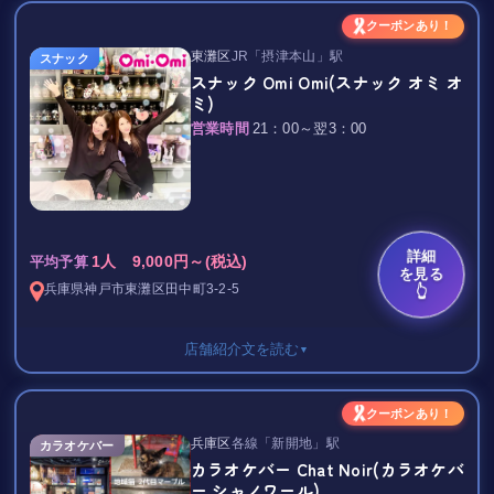
女性は2,000円／1h、またはセット3,000円でフリータイムと選べ
仕事帰りの一杯にも、友達との飲み会前の一軒にもぴったり◎
セット料金 4,500円/フリータイム
クーポンあり！
るのも魅力★★
1人飲みでも入りやすく、アットホームさは保証します！
ショット 800円～
東灘区
JR「摂津本山」駅
スナック
オープニングの今が、いちばん来やすいタイミング！
お支払いは現金・各種クレジットカードに対応しています。
ボトルキープ 7,000円～
スナック Omi Omi(スナック オミ オ
ぜひ気軽にどうぞ♪
ミ)
～ Snack Fiorente ～
営業時間
21：00～翌3：00
火～木は21:00～25:00、金・土は20:30～25:00まで営業していま
新長田駅より徒歩1分!!!
す。
2022年11月にOPENしたばかりのお店です☆.+゜
尼崎で、気取らず楽しく飲める大人のラウンジ。
フレッシュな女の子達を揃えました♪
お一人様でも団体様でもお寛ぎいただける空間となっております
詳細
尼崎・塚口エリアで、気軽に立ち寄れて心地よく過ごせるラウン
1人 9,000円～(税込)
平均予算
☆彡
を見る
ジをお探しなら
兵庫県
神戸市東灘区
田中町3-2-5
👆
ぜひ「ラウンジ マリン」で、心地よいひとときをお過ごしくださ
今なら「夜まちナビを見た」でお得なクーポン配布中！
い♪
この機会に是非お立ち寄りください♪
店舗紹介文を読む
▼
（平日）
クーポンあり！
セット料金 4,000円/フリータイム
兵庫区
各線「新開地」駅
カラオケバー
（休日前）
カラオケバー Chat Noir(カラオケバ
セット料金 4,500円/フリータイム
ー シャノワール)