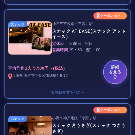
現代は2代目シャノワール（写真の猫ちゃん）
が、スタッフや、お客様を癒やしております(*'▽')
団体で来るのも良し！おひとりで来るのも良し！
2軒目などで、迷っている方は気軽にどうぞ♪
セット料金 2,000円/フリータイム
クーポンあり！
癒し系で優しいママと
20,30代の元気で気の良いスタッフ、
神戸三宮
各線「三宮」駅
ボトルキープ 4,000円～
スナック
皆様のご来店をお待ちしております☆
路面店で入りやすいオープンな雰囲気で
スナック AT EASE(スナック アット
ショット 500円～
イース)
地元で大人気です☆(＾▽＾)
犬猫好きの方なら
定休日
日曜日、祝日
その他ソフトドリンクなどもあるので
会話もより一層盛り上がり満足度ＵＰ★
営業時間
19：30～翌1：00
アルコールが苦手な方も安心してください！
楽しい時間を過ごしていただけます♪
☆.｡.:*ﾟ ☆.｡.:*・ﾟ ☆.｡.:*・ﾟ ☆.｡.:*☆.｡.:*・ﾟ ☆.｡.:*
詳細
1人 5,500円～(税込)
平均予算
[定休日]
を見る
兵庫県
神戸市中央区
加納町4-9-12
👆
無休or不定休
《Baton-Touch バトンタッチ》
は
※1/1～1/3は休
阪急塚口駅近くの綺麗なデザイナーズビル３Fにあります☆
店内はカウンター５席、BOX１０席のこじんまりとしたとっても
店舗紹介文を読む
▼
アットホームなカラオケスナックです♪
[営業時間]
平日19:00〜24:00
地元に愛されるお店で、一人で飲みに来られるお客様も多く
◆セット料金◆
クーポンあり！
日祝20:00〜23:00
お客様同士で仲良くなれる雰囲気なので一人で飲む方にもオスス
☆男性 フリータイム5,000円
小野市
神戸電鉄「小野」駅
スナック
※繁忙期等変更有
メ☆
初回特典あり！
スナック 月うさぎ(スナック つきう
さぎ)
まだ飲み足りない方や、ワイワイ楽しみたい方も大歓迎！