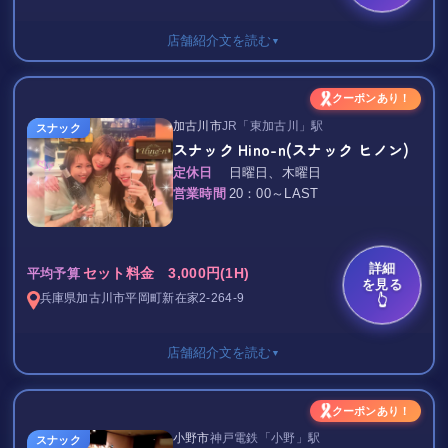
Ace（ラウンジ エース）は、観光やお仕事帰りにも気軽に立ち寄
だけます。
れるアットホームなスナックです♪
店舗紹介文を読む
▼
お一人様はもちろん、団体様まで幅広くご利用いただけますの
店内は落ち着いた雰囲気ながらも堅苦しさはなく、初めてご来店
で、仕事帰りの一杯や二次会、接待など様々なシーンでぜひご利
される方でも自然と会話が弾む居心地の良い空間が広がっていま
用ください。
セット料金 / フリータイム
す。
クーポンあり！
カウンター 2,500円
加古川市
JR「東加古川」駅
スナック
ボックス席 3,000円
スナック Hino-n(スナック ヒノン)
お一人様でゆっくりお酒を楽しみたい方はもちろん、ご友人やグ
ボトルキープ 6,000円～
定休日
日曜日、木曜日
ループで賑やかに過ごしたい方にもおすすめ♪
TAX 15％
営業時間
20：00～LAST
明るく親しみやすいスタッフが皆様をお迎えし、楽しいひととき
尼崎駅から徒歩3分のお店！
を演出いたします。
☆ スナック Carnival(カーニバル) ☆
詳細
セット料金 3,000円(1H)
有馬温泉観光の締めくくりに立ち寄られるお客様も多く、地元の
平均予算
温かい雰囲気で落ち着くお店です♪
を見る
方から観光客の方まで幅広くご利用いただいています。
兵庫県
加古川市
平岡町新在家2-264-9
👆
可愛い女の子たちとお酒を飲んで歌を歌ったり、
時間を忘れて、楽しくワイワイ過ごせますよ(*^^*)
店舗紹介文を読む
▼
*-*-*-*-*-*-*-*-*-*-*-*-*-*-*-*-*-*-*
カラオケはDAMを完備しており、お酒を飲みながら歌って盛り上
がることも可能♪
初回限定で、お得な割引もご用意しています！
東加古川のスナックです♪
「夜まちナビを見た」と言っていただければ
クーポンあり！
焼酎やウイスキー、シャンパンなど豊富なドリンクメニューをご
キレイでオシャレな女の子達がお出迎え
【セット料金から500円引き☆】
用意しておりますので、
小野市
神戸電鉄「小野」駅
スナック