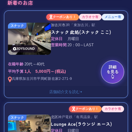
新着のお店
クーポンあり！
カラオケ有
メニュー有
加古川市
JR「東加古川」駅
スナック
スナック 此処(スナック ここ)
定休日
月曜日
営業時間
20：00～LAST
JOYSOUND
20代～40代
在籍年齢
詳細
1人 5,000円～(税込)
を見る
平均予算
👆
兵庫県
加古川市
平岡町新在家2-271-9
店舗紹介文を読む
▼
男性 セット料金 4,000円/1H
クーポンあり！
カラオケ有
女性 セット料金 2,000円/1H
北区
神戸電鉄「有馬温泉」駅
スナック
Lounge Ace(ラウンジ エース)
ボトルキープ 5,000円～
ショット 500円～
定休日
日曜日