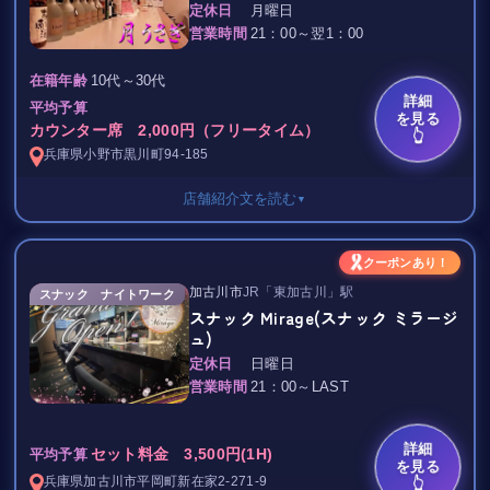
定休日
月曜日
◆◆◆ 姉妹店もあわせてどうぞ ◆◆◆
とってもリーズナブルな料金でフリータイムでお楽しみいただけ
☆レディース
営業時間
21：00～翌1：00
☆おうちＢａｒ『猫のまねき』
ます！
（女性スタッフのドリンク）1,000円
☆ARIKAWA DINING
税別
10代～30代
在籍年齢
（ 共に新開地駅より徒歩３分 ）
ショットは５００円～、
詳細
平均予算
もよろしくお願いします♪
お得な飲み放題のプランもご用意いたしております！◎◎◎
を見る
はじめてご来店されるお客様には
カウンター席 2,000円（フリータイム）
👆
塚口でトップクラスに楽しめる自身がありますので
無料ハウスボトルのサービスもございます。
兵庫県
小野市
黒川町94-185
ぜひ、一度お店に遊びに来てくださいね！
お気軽にお立ち寄りください♪
*…..*…..*…..*…..*…..*…..*…..*…..*
店舗紹介文を読む
▼
スタッフ一同お待ちしております(＾▽＾)
AT EASEは三宮にある隠れ家店◎
※忘年会なども絶賛受付中※
カウンターもあり広々とした特別な空間＊
セット料金/フリータイム
クーポンあり！
ご連絡お待ちしております！
落ち着いた雰囲気でゆっくりするもあり！
カウンター 2,000円
加古川市
JR「東加古川」駅
スナック ナイトワーク
◇:*:☆:*:◇:*:☆:*:◇:*:☆:*:◇:*:☆:*:◇:*:☆:*:◇
カラオケもあるので
ボックス席 2,500円
スナック Mirage(スナック ミラージ
ワイワイ盛り上がるのもあり！
ュ)
今なら初回ご来店のお客様に限り、
小野市で女の子と楽しく飲むならぜひ月うさぎにお越しくださ
本当にいろんな使い方ができるお店です。
『夜まちナビを見た！』とおっしゃっていただければ、
い！
定休日
日曜日
日頃の疲れを癒されに…
小野市近郊の場合は送迎サービスもありますヨ♪
営業時間
21：00～LAST
【セット料金１，０００円引き、又はボトルサービス】
隠れ家・大人の秘密基地として…
初めての方にもご利用いただけます。
にて、ご奉仕させて頂いております☆
詳細
セット料金 3,500円(1H)
平均予算
を見る
また貸切も承っております。
◇:*:☆:*:◇:*:☆:*:◇:*:☆:*:◇:*:☆:*:◇:*:☆:*:◇
兵庫県
加古川市
平岡町新在家2-271-9
👆