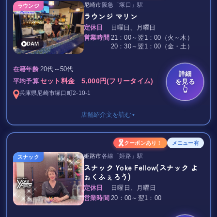
飲み放題 3,000円/60分
尼崎市
阪急「塚口」駅
ラウンジ
ラウンジ マリン
ボトルキープ 4,000円～
飲み放題 焼酎・ビール・ハイボール・チューハイ・梅酒
定休日
日曜日、月曜日
TAX 込み
営業時間
21：00～翌1：00（火～木）
DAM
20：30～翌1：00（金・土）
阪神尼崎、大物駅からすぐのスナック Shiki♪
いつも楽しく営業中♪
20代～50代
在籍年齢
綺麗で可愛い女の子たちと
詳細
セット料金 5,000円(フリータイム)
を見る
平均予算
お酒を飲んで会話を楽しんで
👆
日頃のストレスを吹き飛ばしませんか？？( ^^) _旦~~
兵庫県
尼崎市
塚口町2-10-1
今なら
店舗紹介文を読む
▼
「夜まちナビを見た」と
おっしゃっていただければ
焼酎ボトルを半額とさせていただきます！！
男性セット料金 5,000円/フリータイム
クーポンあり！
メニュー有
姫路市
各線「姫路」駅
是非この機会に
女性セット料金
スナック
スナック Yoke Fellow(スナック よ
「☆ スナック Shiki ☆」へお越し下さい！♪
2,000円/1H or 3,000円/フリータイム
ぉくふぇろう)
塚口駅から徒歩12分ほど、喧騒から少し離れた場所にあるラウン
定休日
日曜日、月曜日
ジ マリンは、
営業時間
20：00～翌1：00
ガラスタイルのカウンターが印象的な、オシャレで清潔感のある
ラウンジです♪