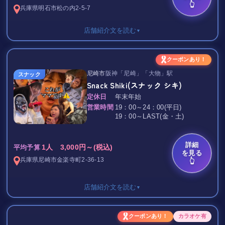
👆
兵庫県
明石市
松の内2-5-7
店舗紹介文を読む
▼
セット料金 3,000円/1H
クーポンあり！
ボトルキープ 5,000円～
尼崎市
阪神「尼崎」「大物」駅
スナック
TAX 10％（インボイス対応店です）
Snack Shiki(スナック シキ)
＋☆ Feel ☆＋
定休日
年末年始
明石のインボイス対応店です♪
営業時間
19：00～24：00(平日)
19：00～LAST(金・土)
アットホームで落ち着くお店♪
ノリがよくて可愛い女の子たちと
お酒を飲んで歌を歌って…
詳細
1人 3,000円～(税込)
平均予算
を見る
時間を忘れて楽しめます♪d(´Д｀○)
兵庫県
尼崎市
金楽寺町2-36-13
👆
今なら初回に限り
「夜まちナビを見た」と言っていただければ
店舗紹介文を読む
▼
焼酎ボトル半額とさせていただきます！！
是非この機会にお越し下さい！
セット料金 3,000円/フリータイム
クーポンあり！
カラオケ有
お待ちしております♪