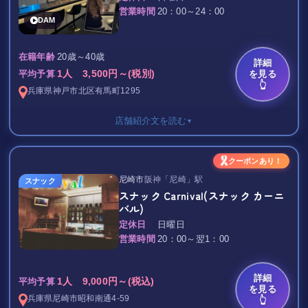
キャストドリンク 1,000円～
営業時間
20：00～24：00
DAM
TAX 込み
高級カフェのような落ち着いた空間で、大人の時間をゆっくり楽
20歳～40歳
在籍年齢
詳細
しめるスナック「此処」
1人 3,500円～(税別)
を見る
平均予算
👆
兵庫県
神戸市北区
有馬町1295
2026年7月24日、東加古川駅から徒歩3分の場所にオープンした
「スナック 此処」です。
店舗紹介文を読む
▼
店名の通り、お客様にとってもスタッフにとっても「また帰って
きたくなる場所」でありたいという想いを込めて、一つひとつの
セット料金 2,500円/1H
お店づくりにこだわりました。
クーポンあり！
（ミネ・アイス・チャーム付き）
尼崎市
阪神「尼崎」駅
スナック
店内は高級カフェを思わせる洗練された空間。
スナック Carnival(スナック カーニ
飲み放題 3,500円/1H
落ち着いた照明と上品なインテリアに包まれながら、お酒や会話
バル)
（ビール、ウィスキー、麦、芋、ソフトドリンク）
をゆっくり楽しめる大人の隠れ家です。
定休日
日曜日
STAFF DRINK 1,000円
「スナックは初めてだから少し入りづらい…」
営業時間
20：00～翌1：00
そんな方でも気軽に立ち寄れる、温かく居心地の良い雰囲気を大
ボトルキープ 5,000円～
切にしています。
TAX 10％
詳細
1人 9,000円～(税込)
平均予算
カウンター席ではスタッフとの会話をゆっくり楽しみ、ボックス
を見る
有馬温泉駅から徒歩1分という抜群のアクセスを誇るLounge
兵庫県
尼崎市
昭和南通4-59
👆
席ではご友人や会社の仲間とリラックスした時間をお過ごしいた