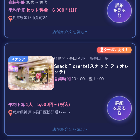
30代～40代
在籍年齢
詳細
セット料金 6,000円(1H)
を見る
平均予算
👆
兵庫県
姫路市
魚町29
落ち着いた雰囲気の中にも温かさがあり、初めての方でも自然と
くつろげる
店舗紹介文を読む
▼
アットホームな空間が広がっています。
セット料金 / 60分
クーポンあり！
カウンターのみのお店なので、お一人様の男性はもちろん、
男性 6,000円
須磨区・長田区
JR「新長田」駅
スナック
女性のお客様同士でも入りやすく、
女性 4,000円
Snack Fiorente(スナック フィオレ
「ちょっと飲みたい」「楽しく歌いたい」そんな夜にぴったりで
ンテ)
す♪
延長 / 30分
営業時間
20：00～翌1：00
男性 2,000円
女性 延長料なし
スタッフは気さくで面白く、在籍している女の子も20代～40代と
幅広く、
ボトルキープ 7,000円～
詳細
1人 5,000円～(税込)
平均予算
それぞれ個性豊かで会話も弾みます。
を見る
TAX 10％
兵庫県
神戸市長田区
松野通1-5-16
👆
2025年11月15日オープンの新店「Yoke Fellow」✨
料金も明朗でリーズナブル。
店舗紹介文を読む
▼
ママも女の子たちも話しやすくて、初めての方でもすぐ馴染める
男性はセット5,000円でフリータイム、
雰囲気♪