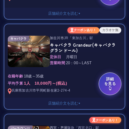
団体さまの飲み放題プランもあり
4000円〜5000円〜選べます！
団体さまは20名までOKです◎
店舗紹介文を読む
▼
ただ今のところ、スタッフ一同、年中無休でご来店をお待ちいた
お気軽にお問い合わせください◎
しております！
常連のお客様はもちろん、
セット料金 3,500円/1H
ご近所にお越しの際には、是非お気軽にお立ち寄りくださいね
クーポンあり！
カラオケ無
新規お店を開拓したい方や
♪（＾＾）/
加古川市
JR「東加古川」駅
ボトルキープ 5,000円～
キャバクラ
出張や転勤で関西に来られた方、
キャバクラ Grandeur(キャバクラ
接待やご友人同士でも安心して、
東加古川で新しいスナックがオープン！
グランドール)
AT EASEへご来店下さい＊
★☆ Mirage ☆★
定休日
月曜日
ママより
営業時間
20：00～LAST
綺麗でオシャレなお店です♪
可愛い女の子たちとお酒を飲んで歌を歌って、
18歳～35歳
楽しいひと時を過ごせますよ♪
在籍年齢
詳細
*…..*…..*…..*…..*…..*…..*…..*…..*
1人 10,000円～(税込)
を見る
平均予算
今なら、初回来店のお客様に限り
👆
兵庫県
加古川市
平岡町新在家2-274-4
焼酎ボトル半額とさせていただきます！
この度初めてのお客様でも
お近くにお越しの際はぜひお立ち寄りください！
店舗紹介文を読む
▼
お待ちしております♪
ご来店しやすくする為に
セット料金/50分
ご新規様限定の料金システムも
クーポンあり！
西宮・芦屋
阪急「西宮北口」駅
1名様
バーラウンジ