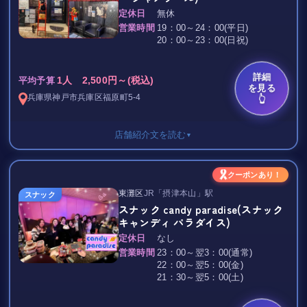
ボトルキープ 5,000円～
定休日
無休
゜。*:・゜。*:・゜。*:・゜。*:・゜。*:
営業時間
19：00～24：00(平日)
20：00～23：00(日祝)
神戸市東灘区にあるスナック
★☆ Omi Omi(オミ オミ) ☆★
詳細
1人 2,500円～(税込)
☆「摂津本山」駅から徒歩5分☆
平均予算
を見る
綺麗な店内のお店♪
兵庫県
神戸市兵庫区
福原町5-4
👆
落ち着く雰囲気で
まるで家に帰ってきたような…
店舗紹介文を読む
▼
家庭的なお店です♪
「Omi Omi」で楽しく話してお酒を飲んで
[セット料金]（飲み放題、カラオケ無料）
クーポンあり！
可愛い女の子たちと一緒に
60分・・・2500円
東灘区
JR「摂津本山」駅
スナック
盛り上がりませんか(*^-^*)♪♪
90分・・・3500円
スナック candy paradise(スナック
120分・・・4500円
キャンディ パラダイス)
なんと今なら
延長30分（未満でも）・・1300円
「夜まちナビを見た」
定休日
なし
女の子ドリンク 600円～
とおっしゃっていただければ
営業時間
23：00～翌3：00(通常)
※全て税込
初回来店時のみ、
22：00～翌5：00(金)
※現金又は電子マネーペイペイのみ
21：30～翌5：00(土)
セット料金から500円引き☆彡
とさせていただきます！！
[飲み放題メニュー]