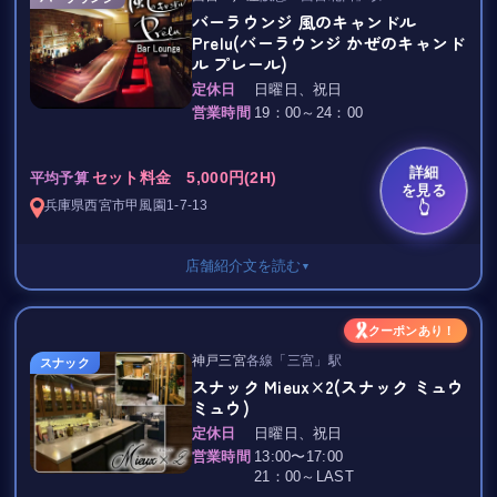
ご用意させて戴きました。
バーラウンジ 風のキャンドル
5,000円(20時～22時)
Prelu(バーラウンジ かぜのキャンド
この機会にぜひ一度お越しください。
6,000円(22時～LAST)
ル プレール)
2名様以上
定休日
日曜日、祝日
4,500円(20時～22時)
営業時間
19：00～24：00
*…..*…..*…..*…..*…..*…..*…..*…..*
5,000円(22時～LAST)
詳細
延長
セット料金 5,000円(2H)
平均予算
を見る
3,000円 25分
兵庫県
西宮市
甲風園1-7-13
👆
5,000円 50分
店舗紹介文を読む
▼
ボトルキープ 5,000円～
ショット 1,000円～
☆★優雅に一息したいなら
サービス料 15％
クーポンあり！
～風のキャンドル Prelu～ で決まり★☆
消費税 10%
神戸三宮
各線「三宮」駅
スナック
スナック Mieux×2(スナック ミュウ
東加古川最大級のキャバクラ《 Grandeur 》
ミュウ)
店内はアートフルな落ち着いた雰囲気で
＊＊ＪＲ「東加古川」駅から徒歩3分！
ライトアップされたグラスとボトルの趣きが
定休日
日曜日、祝日
リラックスを誘います♪
営業時間
13:00〜17:00
美人系、可愛い系、お嬢様系、お姉様系、小悪魔系、妹系、全て
21：00～LAST
のタイプの美人キャストが在籍しています。