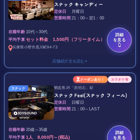
ぜひお越しください。
是非この機会に スナック Carnival へ足を運んでみてくださ
スナック キャンディー
お好みのお酒とともにゆったりとした時間をお楽しみください。
い！！
定休日
月曜日
営業時間
21：00～翌1：00
*-*-*-*-*-*-*-*-*-*-*-*-*-*-*-*-*-*-*
さらに初めてご来店のお客様は「ヨルナビを見た」とお伝えいた
スタッフ一同心よりお待ちしております♪
10代～30代
在籍年齢
だくと、
詳細
セット料金 1,500円（フリータイム）
を見る
平均予算
👆
瓶ビール1本をサービス！
兵庫県
小野市
黒川町94-73
有馬温泉駅すぐの好立地で、気軽に立ち寄れて楽しい時間を過ご
店舗紹介文を読む
▼
せるLounge Aceへぜひお越しください。
スタッフ一同、皆様のご来店を心よりお待ちしております♪
小野市のカウンター席だけのスナックです。
クーポンあり！
カラオケ有
明石市
JR「西明石」駅
こじんまりとしていてとてもアットホームな店内。
スナック
スナック Feel(スナック フィール)
小野市でまったりと飲むなら、ぜひスナック キャンディーへお
定休日
日曜日
越しください！
営業時間
21：00～LAST
JOYSOUND
20歳～35歳
在籍年齢
詳細
1人 8,000円～(税込)
を見る
平均予算