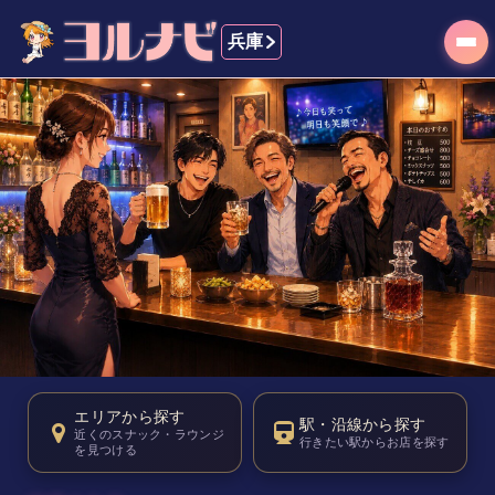
兵庫
あなただけの
エリアから探す
隠れ家を見つけよう。
駅・沿線から探す
近くのスナック・ラウンジ
行きたい駅からお店を探す
を見つける
兵庫
のスナック・ラウンジ探しならヨルナビ