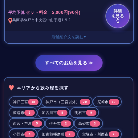
幸せで楽しい濃厚なお時間をお過ごしください☆.+゜
優美なママと多士済々の素敵なキャスト♪
詳細
セット料金 5,000円(90分)
平均予算
お一人様～団体様まで様々なシーンでお使いいただけます。
を見る
兵庫県
神戸市中央区
中山手通1-9-2
👆
ＪＡＺＺのリズムと楽しい会話が
日頃の疲れを癒しに是非お越しください☆.+゜
ほろ酔い気分に彩りを与えてくれます。
店舗紹介文を読む
▼
日常の疲れを癒しにぜひご来店下さいね。
セット料金 5,000円/90分
ボトルキープ 10,000円～
すべてのお店を見る ≫
貴方にお会い出来る日を心よりお待ちしております。
ショット 1,000円～
゜・*:.。..。.:*・゜・*:.。. .。.:*・゜゜・
エリアから飲み屋を探す
気軽に立ち寄れてサクッと飲みもよし◎
フリータイムなのでゆったり飲みもよし◎
神戸三宮
神戸市（三宮以外）
尼崎市
18
20
10
広いカウンターの隠れ家スナック＊
姫路市
加古川市
明石市
5
8
9
ママ歴はまだ浅いのですが
西宮・芦屋
伊丹市
高砂市
5
2
3
たくさんの人から愛される人柄のママ！♪
小野市
加古郡播磨町
宝塚市・川西市
4
2
2
スナックデビューにも