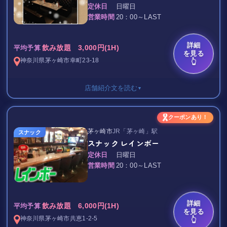
定休日
日曜日
営業時間
20：00～LAST
詳細
飲み放題 3,000円(1H)
平均予算
を見る
神奈川県
茅ヶ崎市
幸町23-18
👆
店舗紹介文を読む
▼
飲み放題 3,000円/1H
クーポンあり！
茅ヶ崎市
JR「茅ヶ崎」駅
‥…━━━☆・‥…━━━☆・‥…━━━☆
スナック
スナック レインボー
定休日
日曜日
★★★茅ヶ崎駅から徒歩約2分★★★
営業時間
20：00～LAST
人気者マスターの愛する
他にはないお店です♪
詳細
40年ほど営業されている
飲み放題 6,000円(1H)
平均予算
を見る
茅ヶ崎でも超有名な老舗＊★
神奈川県
茅ヶ崎市
共恵1-2-5
👆