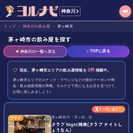
神奈川
トップ
＞
神奈川
の飲み屋
＞
茅ヶ崎市
茅ヶ崎市の飲み屋を探す
⌂ TOPに戻る
◀
神奈川
の一覧へ戻る
3
件
現在、
茅ヶ崎市エリア
の飲み屋情報を
掲載中。
茅ヶ崎市エリア
のスナック・ラウンジなどの割引クーポンや料
金・飲み放題情報が満載。ヨルナビで気になるお店を見つけて、
お得に楽しみましょう♪
クーポンあり！
茅ヶ崎市
JR「茅ヶ崎」駅
クラブ
クラブ Night湘南(クラブ ナイトし
ょうなん)