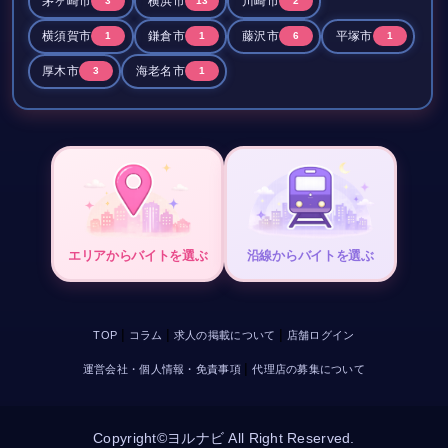
★★ボトル半額★★
茅ヶ崎市
横浜市
川崎市
3
13
2
人気者マスターの愛する
※当店の料金表示は全て税込価格です。
癒しの空間＊
です(*´ω`*)☆
他にはないお店です♪
横須賀市
鎌倉市
藤沢市
平塚市
かわいいママや女の子達と
1
1
6
1
飲み放題料金に
この機会に、
素敵な時間をお過ごしください◎◎
40年ほど営業されている
生ビールやウイスキーなども
厚木市
海老名市
3
1
ナイト湘南で
茅ヶ崎の超有老舗店！！＊★
入ってます(^o^)/！◎
お一人様はもちろん
夢の世界に…★♪
インターナショナルなお店なので
団体様でのご利用も◎
.:♪*:･’ﾟ♭.:*･♪’ﾟ｡.*#:･’ﾟ.:*♪:･’.:♪*:
リーズナブルなお値段で
本当にいろんな出会いがあり
まごころ込めたおもてなし♪
ゆっくりできるし
楽しんでいただけると思います★★
女の子達も個性的で楽しい、、、
もちろんお酒もおいしい、、、
☆★☆*…*…*…*…*…*…*…*…*★☆★
フラッとお店に入られたら
常連さんになってしまいます。
50名様ほどでワイワイしていただける
さらにパワーアップした「ハイビ」★
エリアからバイトを選ぶ
沿線からバイトを選ぶ
お店の広さも自慢です！！♪
明日も頑張ろう！と思えるお店◎
地域1の手頃さで
ぜひ一度遊びに来てください！！◎
お楽しみいただけます！！
近年人気急上昇している
そうでありながら
お気軽にお尋ねください(*^^*)
ポールダンス…
|
|
|
TOP
コラム
求人の掲載について
店舗ログイン
とってもリーズナブルに
このチャンスに一度お越しください！◎
まだ生で見たことのない方も
最高の時間を提供したいと思っています♪
|
運営会社・個人情報・免責事項
代理店の募集について
多いのではないでしょうか。
☆★☆*…*…*…*…*…*…*…*…*★☆★
近くにお立ち寄りの際は
コットンクラブではほぼ毎日
気軽にのぞいてみて下さい♪
ポールダンスのショーや
(*^^*)
Copyright©ヨルナビ All Right Reserved.