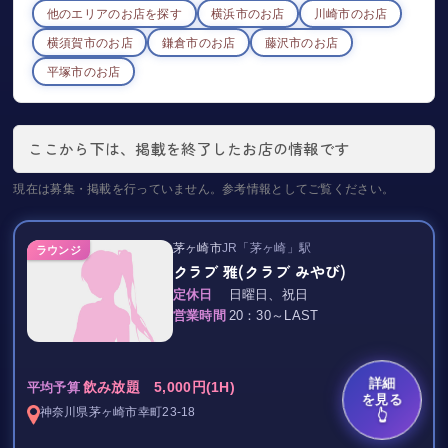
茅ヶ崎の正統派スナック★☆
他のエリアのお店を探す
横浜市
のお店
川崎市
のお店
その良さわかっていただけると思います。
駅から1分も嬉しいです◎◎
横須賀市
のお店
鎌倉市
のお店
藤沢市
のお店
おひとりさまも団体さまも
おひとり様でもグループでも
.:♪*:･’ﾟ♭.:*･♪’ﾟ｡.*#:･’ﾟ.:*♪:･’.:♪*:
20-40代のバラエティ豊富な女の子たちで
楽しめること間違いなしです♪
平塚市
のお店
楽しくにこやかにおもてなしします♪
普段の憩いの場に、思い出作りに、、、
ぜひ一度ご来店くださいませ★
ママも店長もいない
ぜひ一度、楽しい時間を
女の子だけの自由なお店で
ここから下は、掲載を終了したお店の情報です
過ごしてみてください!(^^)☆
゜・*:.。..。.:*・゜・*:.。. .。.:*・゜゜・
必ず楽しんでいただけると思います！
現在は募集・掲載を行っていません。参考情報としてご覧ください。
茅ヶ崎にこんな場所があったなんて♪
‥…━━━☆・‥…━━━☆・‥…━━━☆
と初めての方にも
「スナックが好き」
楽しんでいただけると思います！◎
「お店の雰囲気が好き」
茅ヶ崎市
JR「茅ヶ崎」駅
ラウンジ
「お酒が好き」…
クラブ 雅(クラブ みやび)
！？？リピート率99%！？？？
「音楽が好き」
老若男女問わず
定休日
日曜日、祝日
その秘密が…
「新しい出会いが欲しい」
いろんな方がお店に来られます★
営業時間
20：30～LAST
優しく素敵な人柄のオーナーと
「お酒が好き」
どこよりも良心的な料金設定☆
オーナーに会いにくるもよし、
…いろんな方がお店に来られます★
お店の雰囲気を楽しむのもよし、
お店の料金は
お酒を楽しむもよし、
詳細
お酒を楽しむもよし、
飲み放題 5,000円(1H)
平均予算
サービス税も消費税も無く、
もちろんスタッフとの会話を楽しむもよし、
を見る
スタッフとの会話を楽しむもよし、
リーズナブルで明瞭会計にされており
神奈川県
茅ヶ崎市
幸町23-18
👆
いろんな楽しみ方ができます(^^)◎
カラオケを楽しむのもよし、
ゆっくりしていただけます(^ ^)◎
いろんな楽しみ方ができます(^^)◎