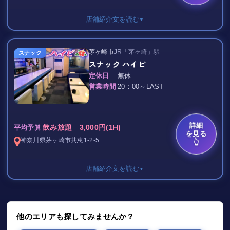
30～40代の熟女の方が活躍するお店です。
他ではない接客をお楽しみください。
店舗紹介文を読む
▼
｡.:*☆ レインボー☆ﾟ*:.｡
茅ヶ崎市
JR「茅ヶ崎」駅
スナック
笑顔が素敵すぎるマスターは実は…
スナック ハイビ
元料亭屋さん♪
゜・*:.。..。.:*・゜・*:.。. .。.:*・゜゜・
定休日
無休
なんとなんと
営業時間
20：00～LAST
茅ヶ崎駅から徒歩1分☆
あの横綱 千代の富士1戦1勝の
茅ヶ崎の地で30周以上の老舗です…＊
すごい経歴の持ち主なんです！＊
思わず笑顔になってしまうような
現在【おかげさまで40周年記念】
詳細
飲み放題 3,000円(1H)
平均予算
ほんわかアットホームなお店がここに♪
といたしましてイベントをしています♪
を見る
神奈川県
茅ヶ崎市
共恵1-2-5
👆
レトロな癒し空間…
50名様ほどでワイワイしていただける
茅ヶ崎の他の店舗を探しても
お店の広さも自慢です！！♪
店舗紹介文を読む
▼
なかなかありません！！
そうでありながら
また姉妹店の同ビル横の
飲み放題 3,000円/1H
明確な料金表示で
コットンクラブではほぼ毎日
安心して楽しんでいただけます◎
.:♪*:･’ﾟ♭.:*･♪’ﾟ｡.*#:･’ﾟ.:*♪:･’.:♪*:
他のエリアも探してみませんか？
ポールダンスのショーや
一度ご来店いただければ
コンサートなどをしています♪