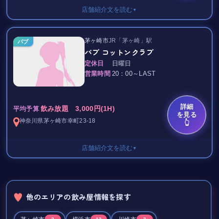
店舗紹介文を読む
▼
団体割引、女性割引など
新しい出会いを楽しみにしています＊
いろいろとあります(*^^*)
お気軽にお立ち寄りください(^^)♪
お気軽にお問い合わせください♪♪
普段使いでも
飲み放題 5,000円/1H
茅ヶ崎市
JR「茅ヶ崎」駅
パブ
飲んでもおしゃべりしても唄っても、、、
ボトルキープ 5,000円～
※詳細はお電話でお問い合わせください♪
パブ コットンクラブ
おひとり様でも団体様でも
.:♪*:･’ﾟ♭.:*･♪’ﾟ｡.*#:･’ﾟ.:*♪:･’.:♪*:
定休日
日曜日
★新しい出会いを楽しみにしています！
いろんな楽しみ方ができます◎
【システム】
営業時間
20：00～LAST
一度お立ち寄りください。
セット料金 6000円/1h
◎クラブ雅（みやび）◎
20～30代の
※飲み放題
個性豊かな女の子たちがお迎えします☆
お客様にもスタッフにも愛のある
焼酎、バーボン、日本酒、ビール
優しく美人ママの
詳細
飲み放題 3,000円(1H)
【料金について】
平均予算
※割り物、アイス、お通し、
を見る
家庭的で楽しい
セット料金＊1時間 飲み放題
女のコのドリンク（無制限）込み
【システム】
神奈川県
茅ヶ崎市
幸町23-18
👆
茅ヶ崎で大人気のラウンジ★★★
◇ 男性3,000円
・1時間 3000円
◇ 女性・団体割引あり
(飲み放題、カラオケ歌い放題込み)
茅ヶ崎駅から徒歩2分。
店舗紹介文を読む
▼
※ボックス席は＋1000円です。
30年以上営業をしている
老舗のローカル店です◎
・サービス料金込み
飲み放題 3,000円/1H
・キャストへのドリンク500円/1杯
カウンターもあり広々としたお店ですが
.:♪*:･’ﾟ♭.:*･♪’ﾟ｡.*#:･’ﾟ.:*♪:･’.:♪*:
・女性は1時間2000円
お店に入るとホッとする…◎◎
.:♪*:･’ﾟ♭.:*･♪’ﾟ｡.*#:･’ﾟ.:*♪:･’.:♪*:
他のエリアの飲み屋情報を探す
・団体割引あります♪
今だけ「夜まちナビ」見た、
お家に遊びにきたような、
★
お気軽にお問い合わせください！
の一言で
だけど初めてでもくつろげる