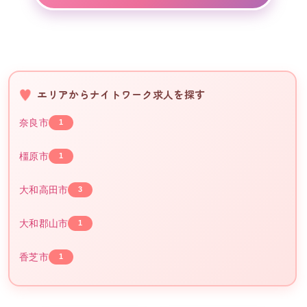
エリアからナイトワーク求人を探す
奈良市
1
橿原市
1
大和高田市
3
大和郡山市
1
香芝市
1