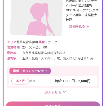
広陵町に新しいスナッ
クバーが11月NEW
OPEN♪オープニングス
タッフ募集！未経験大
歓迎
詳細を見る ≫
エリア
北葛城郡広陵町
業種
スナック
営業時間
20：00～翌5：00
勤務地
奈良県北葛城郡広陵町安部398-1
最寄駅
近鉄大阪線「大和高田」駅、出入口2から徒歩15分
職種
カウンターレディ
給与
時給 1,800円～2,500円
本入店
続きを見る