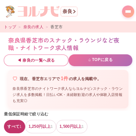
奈良
トップ
＞
奈良
の求人
＞
香芝市
奈良県香芝市のスナック・ラウンジなど夜
職・ナイトワーク求人情報
⌂ TOPに戻る
◀
奈良
の一覧へ戻る
1
件
現在、
香芝市
エリアで
の
求人を掲載中。
奈良県香芝市のナイトワーク求人ならヨルナビ♪スナック・ラウン
ジ求人を多数掲載！日払いOK・未経験歓迎の求人や体験入店情報
も充実◎
最低保証時給で絞り込む
すべて
1,250
円以上
1,500
円以上
1
1
1