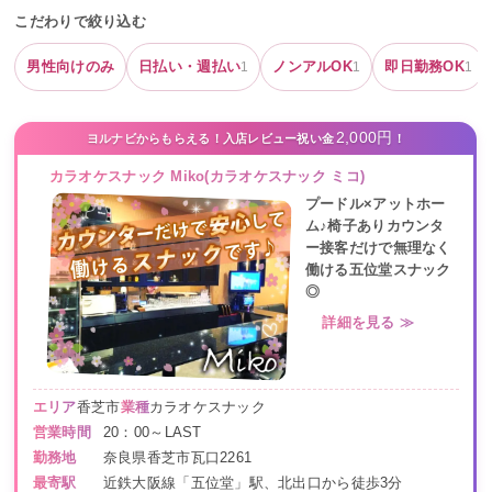
こだわりで絞り込む
男性向けのみ
日払い・週払い
ノンアルOK
即日勤務OK
1
1
1
2,000円
ヨルナビからもらえる！入店レビュー祝い金
！
カラオケスナック Miko(カラオケスナック ミコ)
プードル×アットホー
ム♪椅子ありカウンタ
ー接客だけで無理なく
働ける五位堂スナック
◎
詳細を見る ≫
エリア
香芝市
業種
カラオケスナック
営業時間
20：00～LAST
勤務地
奈良県香芝市瓦口2261
最寄駅
近鉄大阪線「五位堂」駅、北出口から徒歩3分