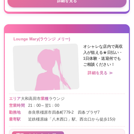
詳細を見る
Lounge Mary(ラウンジ メリー)
オシャレな店内で高収
入が狙える★日払い・
1日体験・送迎何でも
ご相談ください！
詳細を見る ≫
エリア
大和高田市
業種
ラウンジ
営業時間
21：00～翌1：00
勤務地
奈良県橿原市四条町779-2 四条プラザ7
最寄駅
近鉄橿原線「八木西口」駅、西出口から徒歩15分