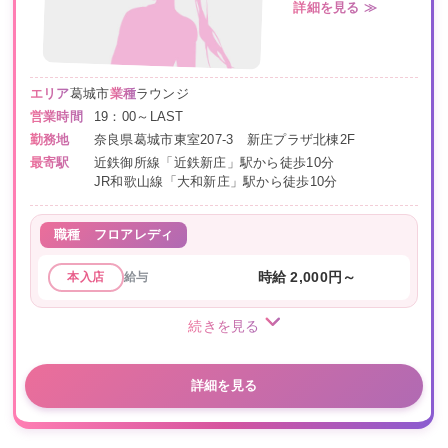
詳細を見る ≫
エリア
葛城市
業種
ラウンジ
営業時間
19：00～LAST
勤務地
奈良県葛城市東室207-3 新庄プラザ北棟2F
最寄駅
近鉄御所線「近鉄新庄」駅から徒歩10分
JR和歌山線「大和新庄」駅から徒歩10分
職種
フロアレディ
給与
時給 2,000円～
本入店
続きを見る
詳細を見る