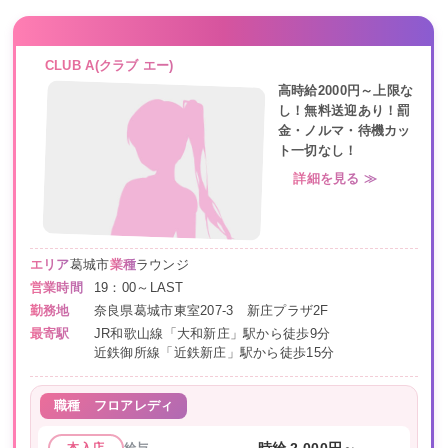
CLUB A(クラブ エー)
高時給2000円～上限な
し！無料送迎あり！罰
金・ノルマ・待機カッ
ト一切なし！
詳細を見る ≫
エリア
葛城市
業種
ラウンジ
営業時間
19：00～LAST
勤務地
奈良県葛城市東室207-3 新庄プラザ2F
最寄駅
JR和歌山線「大和新庄」駅から徒歩9分
近鉄御所線「近鉄新庄」駅から徒歩15分
職種
フロアレディ
給与