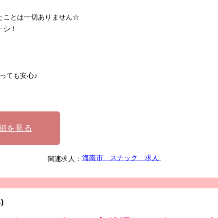
たことは一切ありません☆
ナシ！
っても安心♪
細を見る
海南市
スナック
求人
関連求人：
)