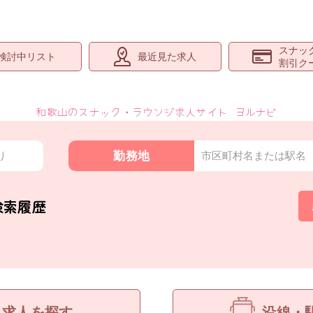
スナッ
検討中リスト
最近見た求人
割引ク
和歌山
のスナック・ラウンジ
求人サイト ヨルナビ
勤務地
り
市区町村名または駅名
検索履歴
ら求人を探す
沿線・