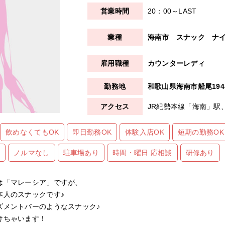
20：00～LAST
海南市
スナック
ナ
カウンターレディ
和歌山県海南市船尾194-
JR紀勢本線「海南」駅
飲めなくてもOK
即日勤務OK
体験入店OK
短期の勤務OK
遇
ノルマなし
駐車場あり
時間・曜日 応相談
研修あり
は「マレーシア」ですが、
本人のスナックです♪
ズメントバーのようなスナック♪
けちゃいます！