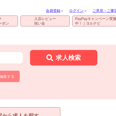
会員登録
＞
ログイン
＞
ご意見・ご要
ク
入店レビュー
PayPayキャンペーン実
ーポン
祝い金
中！｜ヨルナビ
求人検索
編集する
駅から求人を探す