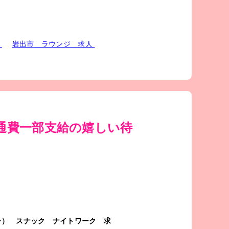
人
岩出市
ラウンジ
求人
通費一部支給の嬉しい待
チ）
スナック
ナイトワーク
求