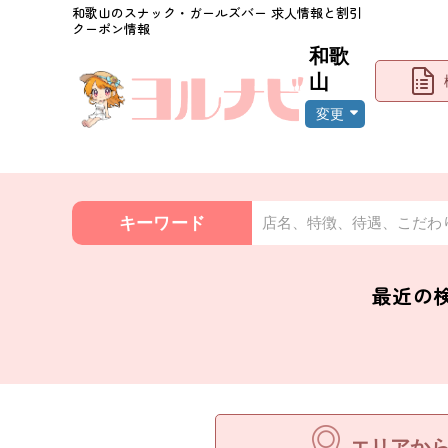
和歌山
のスナック・ガールズバー 求人情報と割引
クーポン情報
和歌
山
変更
キーワード
店名、特徴、待遇、こだわ
最近の
エリアか