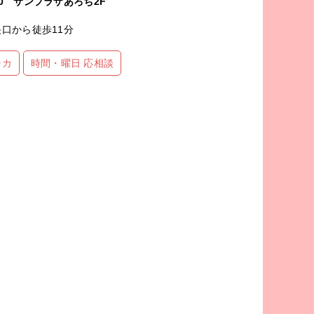
0 サンプラザあろち2F
口から徒歩11分
チカ
時間・曜日 応相談