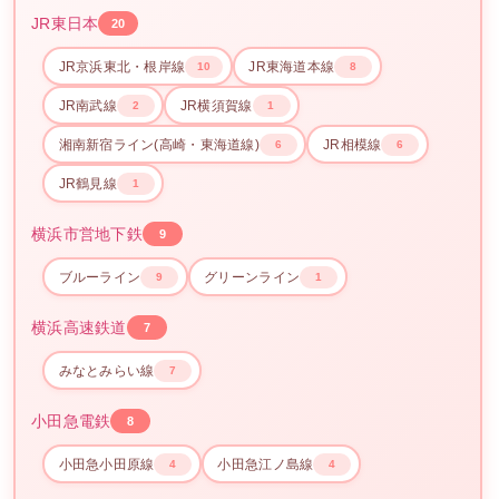
JR東日本
20
JR京浜東北・根岸線
JR東海道本線
10
8
JR南武線
JR横須賀線
2
1
湘南新宿ライン(高崎・東海道線)
JR相模線
6
6
JR鶴見線
1
横浜市営地下鉄
9
ブルーライン
グリーンライン
9
1
横浜高速鉄道
7
みなとみらい線
7
小田急電鉄
8
小田急小田原線
小田急江ノ島線
4
4