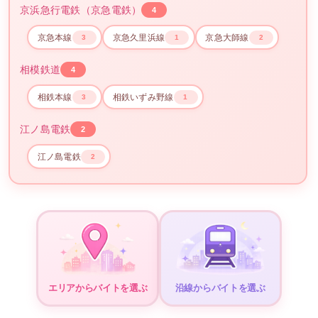
京浜急行電鉄（京急電鉄）
4
京急本線
京急久里浜線
京急大師線
3
1
2
相模鉄道
4
相鉄本線
相鉄いずみ野線
3
1
江ノ島電鉄
2
江ノ島電鉄
2
エリアからバイトを選ぶ
沿線からバイトを選ぶ