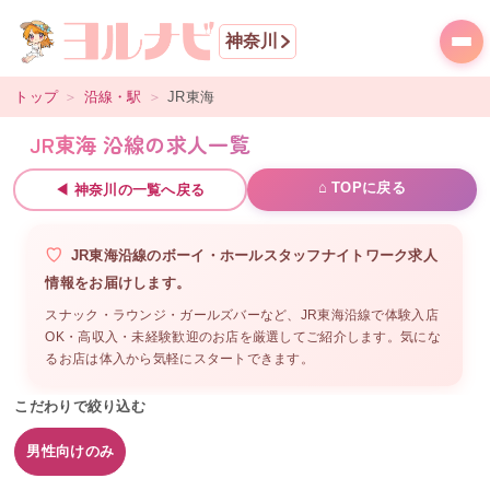
神奈川
トップ
＞
沿線・駅
＞
JR東海
JR東海 沿線の求人一覧
⌂ TOPに戻る
◀
神奈川
の一覧へ戻る
JR東海沿線
の
ボーイ・ホールスタッフ
ナイトワーク求人
情報をお届けします。
スナック・ラウンジ・ガールズバーなど、
JR東海沿線
で体験入店
OK・高収入・未経験歓迎のお店を厳選してご紹介します。気にな
るお店は体入から気軽にスタートできます。
こだわりで絞り込む
男性向けのみ