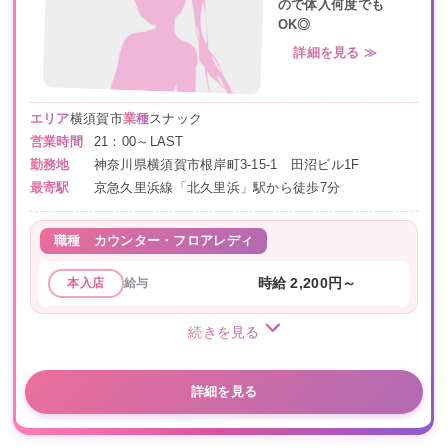
ので体入何度でも
OK◎
詳細を見る ≫
エリア
横須賀市
業種
スナック
営業時間
21：00～LAST
勤務地
神奈川県横須賀市根岸町3-15-1 田沼ビル1F
最寄駅
京急久里浜線「北久里浜」駅から徒歩7分
職種
カウンター・フロアレディ
給与
時給 2,200円～
本入店
続きを見る
詳細を見る