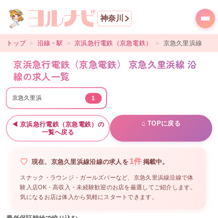
神奈川
トップ
＞
沿線・駅
＞
京浜急行電鉄（京急電鉄）
＞
京急久里浜線
京浜急行電鉄（京急電鉄） 京急久里浜線 沿
線の求人一覧
京急久里浜
1
⌂ TOPに戻る
◀
京浜急行電鉄（京急電鉄）
の
一覧へ戻る
1
件
現在、
京急久里浜線沿線
の
求人を
掲載中。
スナック・ラウンジ・ガールズバーなど、
京急久里浜線沿線
で体
験入店OK・高収入・未経験歓迎のお店を厳選してご紹介します。
気になるお店は体入から気軽にスタートできます。