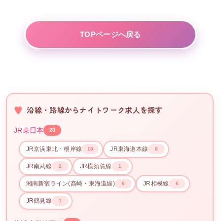
TOPページへ戻る
沿線・路線からナイトワーク求人を探す
JR東日本
20
JR京浜東北・根岸線
JR東海道本線
10
8
JR南武線
JR横須賀線
2
1
湘南新宿ライン(高崎・東海道線)
JR相模線
6
6
JR鶴見線
1