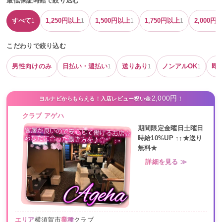
最低保証時給で絞り込む
すべて
1,250
円以上
1,500
円以上
1,750
円以上
2,000
円
1
1
1
1
こだわりで絞り込む
男性向けのみ
日払い・週払い
送りあり
ノンアルOK
即
1
1
1
2,000円
ヨルナビからもらえる！入店レビュー祝い金
！
クラブ アゲハ
期間限定金曜日土曜日
時給10%UP ↑↑★送り
無料★
詳細を見る ≫
エリア
横須賀市
業種
クラブ