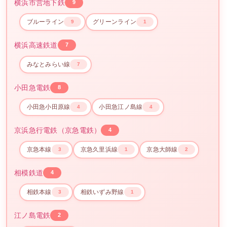
横浜市営地下鉄
9
ブルーライン
グリーンライン
9
1
横浜高速鉄道
7
みなとみらい線
7
小田急電鉄
8
小田急小田原線
小田急江ノ島線
4
4
京浜急行電鉄（京急電鉄）
4
京急本線
京急久里浜線
京急大師線
3
1
2
相模鉄道
4
相鉄本線
相鉄いずみ野線
3
1
江ノ島電鉄
2