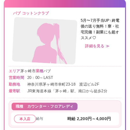
パブ コットンクラブ
5月〜7月手当UP↑終電
後の送り無料！寮・社
宅完備！副業にも超オ
ススメ♡
詳細を見る ≫
エリア
茅ヶ崎市
業種
パブ
営業時間
20：00～LAST
勤務地
神奈川県茅ヶ崎市幸町23-18 渡辺ビル2F
最寄駅
JR東海道本線「茅ヶ崎」駅、南口から徒歩2分
職種
カウンター・フロアレディ
給与
時給 2,200円～4,000円
本入店