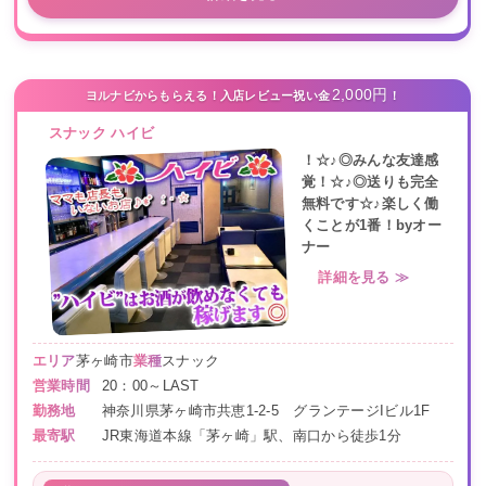
2,000円
ヨルナビからもらえる！入店レビュー祝い金
！
スナック ハイビ
！☆♪◎みんな友達感
覚！☆♪◎送りも完全
無料です☆♪楽しく働
くことが1番！byオー
ナー
詳細を見る ≫
エリア
茅ヶ崎市
業種
スナック
営業時間
20：00～LAST
勤務地
神奈川県茅ヶ崎市共恵1-2-5 グランテージIビル1F
最寄駅
JR東海道本線「茅ヶ崎」駅、南口から徒歩1分