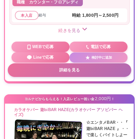
職種
カウンター・フロアレディ
給与
時給 1,800円～2,500円
本入店
続きを見る
WEBで応募
電話で応募
Lineで応募
検討中に追加
詳細を見る
2,000円
ヨルナビからもらえる！入店レビュー祝い金
！
カラオケバー 遊biBAR HAZE(カラオケバー アソビバー ヘ
イズ)
☆エンタメBAR・・『
遊biBAR HAZE 』・・
で楽しくバイトしよー