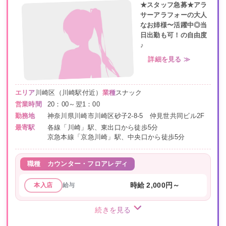
★スタッフ急募★アラ
サーアラフォーの大人
なお姉様〜活躍中◎当
日出勤も可！の自由度
♪
詳細を見る ≫
エリア
川崎区（川崎駅付近）
業種
スナック
営業時間
20：00～翌1：00
勤務地
神奈川県川崎市川崎区砂子2-8-5 仲見世共同ビル2F
最寄駅
各線「川崎」駅、東出口から徒歩5分
京急本線「京急川崎」駅、中央口から徒歩5分
職種
カウンター・フロアレディ
給与
時給 2,000円～
本入店
続きを見る