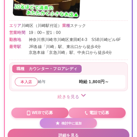
エリア
川崎区（川崎駅付近）
業種
スナック
営業時間
19：00～翌1：00
勤務地
神奈川県川崎市川崎区東田町4-3 SSB川崎ビル6F
最寄駅
JR各線「川崎」駅、東出口から徒歩4分
京急本線「京急川崎」駅、中央口から徒歩4分
職種
カウンター・フロアレディ
給与
時給 1,800円～
本入店
続きを見る
WEBで応募
電話で応募
検討中に追加
詳細を見る