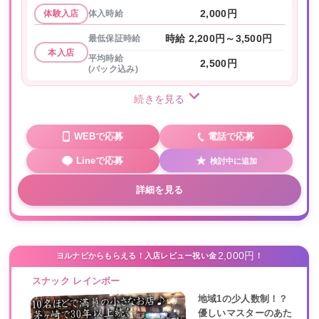
体入時給
2,000円
体験入店
最低保証時給
時給 2,200円～3,500円
本入店
平均時給
2,500円
(バック込み)
続きを見る
WEBで応募
電話で応募
Lineで応募
検討中に追加
詳細を見る
2,000円
ヨルナビからもらえる！入店レビュー祝い金
！
スナック レインボー
地域1の少人数制！？
優しいマスターのあた