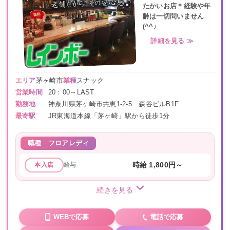
たかいお店＊経験や年
齢は一切問いません
(^^♪
詳細を見る ≫
エリア
茅ヶ崎市
業種
スナック
営業時間
20：00～LAST
勤務地
神奈川県茅ヶ崎市共恵1-2-5 森谷ビルB1F
最寄駅
JR東海道本線「茅ヶ崎」駅から徒歩1分
職種
フロアレディ
給与
時給 1,800円～
本入店
続きを見る
WEBで応募
電話で応募