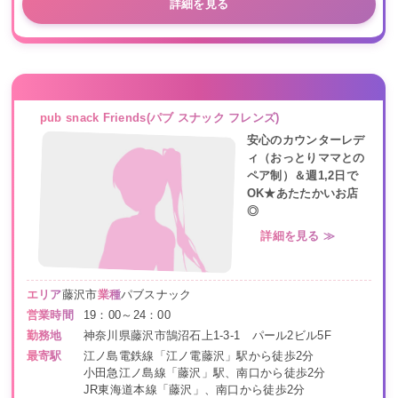
詳細を見る
pub snack Friends(パブ スナック フレンズ)
安心のカウンターレデ
ィ（おっとりママとの
ペア制）＆週1,2日で
OK★あたたかいお店
◎
詳細を見る ≫
エリア
藤沢市
業種
パブスナック
営業時間
19：00～24：00
勤務地
神奈川県藤沢市鵠沼石上1-3-1 パール2ビル5F
最寄駅
江ノ島電鉄線「江ノ電藤沢」駅から徒歩2分
小田急江ノ島線「藤沢」駅、南口から徒歩2分
JR東海道本線「藤沢」、南口から徒歩2分