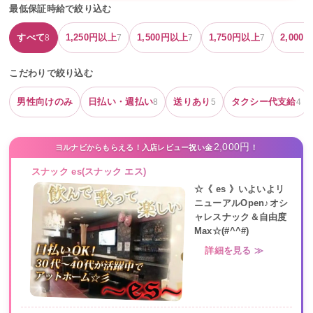
最低保証時給で絞り込む
すべて
1,250
円以上
1,500
円以上
1,750
円以上
2,000
円
8
7
7
7
こだわりで絞り込む
男性向けのみ
日払い・週払い
送りあり
タクシー代支給
8
5
4
2,000円
ヨルナビからもらえる！入店レビュー祝い金
！
スナック es(スナック エス)
☆《 es 》いよいよリ
ニューアルOpen♪オシ
ャレスナック＆自由度
Max☆(#^^#)
詳細を見る ≫