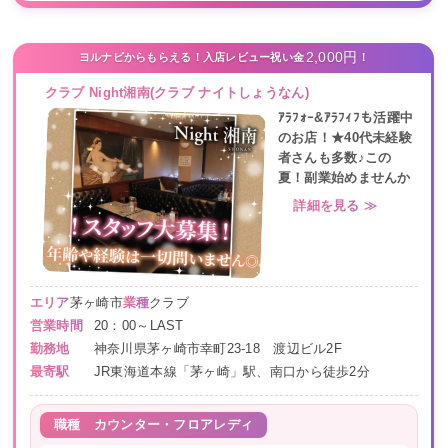
2,000円
ヨルナビからもらえる！入店レビュー祝い金
！
クラブ Night湘南(クラブ ナイトしょうなん)
ｱﾗﾌｫｰ&ｱﾗﾌｨﾌも活躍中
のお店！★40代未経験
者さんも多数♪この
夏！副業始めませんか
詳細を見る ≫
エリア
茅ヶ崎市
業種
クラブ
営業時間
20：00～LAST
勤務地
神奈川県茅ヶ崎市幸町23-18 渡辺ビル2F
最寄駅
JR東海道本線「茅ヶ崎」駅、南口から徒歩2分
職種
カウンター・フロアレディ