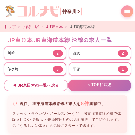
神奈川
トップ
＞
沿線・駅
＞
JR東日本
＞
JR東海道本線
JR東日本 JR東海道本線 沿線の求人一覧
川崎
藤沢
2
2
茅ケ崎
平塚
3
1
⌂ TOPに戻る
◀
JR東日本
の一覧へ戻る
8
件
現在、
JR東海道本線沿線
の
求人を
掲載中。
スナック・ラウンジ・ガールズバーなど、
JR東海道本線沿線
で体
験入店OK・高収入・未経験歓迎のお店を厳選してご紹介します。
気になるお店は体入から気軽にスタートできます。