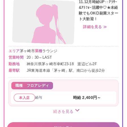
11.12月時給UP↑↑ｱﾗｻｰ
&ｱﾗﾌｫｰ活躍中♡★未経
験でもOK◎副業スター
ト大歓迎！
詳細を見る ≫
エリア
茅ヶ崎市
業種
ラウンジ
営業時間
20：30～LAST
勤務地
神奈川県茅ヶ崎市幸町23-18 渡辺ビル2F
最寄駅
JR東海道本線「茅ヶ崎」駅、南口から徒歩2分
職種
フロアレディ
給与
時給 2,400円～
本入店
続きを見る