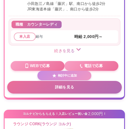
小田急江ノ島線「藤沢」駅、南口から徒歩2分
JR東海道本線「藤沢」、南口から徒歩2分
職種
カウンターレディ
給与
時給 2,000円～
本入店
続きを見る
WEBで応募
電話で応募
検討中に追加
詳細を見る
2,000円
ヨルナビからもらえる！入店レビュー祝い金
！
ラウンジ CORK(ラウンジ コルク)