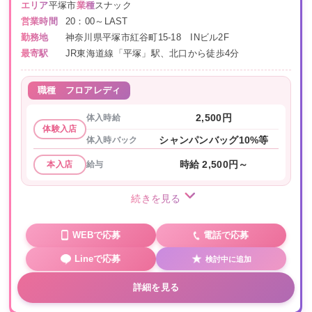
エリア
平塚市
業種
スナック
営業時間
20：00～LAST
勤務地
神奈川県平塚市紅谷町15-18 INビル2F
最寄駅
JR東海道線「平塚」駅、北口から徒歩4分
職種
フロアレディ
体入時給
2,500円
体験入店
体入時バック
シャンパンバッグ10%等
給与
時給 2,500円～
本入店
続きを見る
WEBで応募
電話で応募
Lineで応募
検討中に追加
詳細を見る