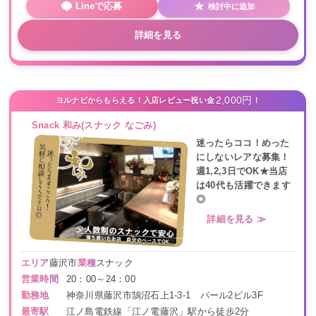
Lineで応募
検討中に追加
詳細を見る
2,000円
ヨルナビからもらえる！入店レビュー祝い金
！
Snack 和み(スナック なごみ)
迷ったらココ！めった
にしないレアな募集！
週1,2,3日でOK★当店
は40代も活躍できます
◎
詳細を見る ≫
エリア
藤沢市
業種
スナック
営業時間
20：00～24：00
勤務地
神奈川県藤沢市鵠沼石上1-3-1 パール2ビル3F
最寄駅
江ノ島電鉄線「江ノ電藤沢」駅から徒歩2分