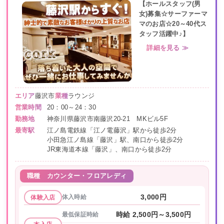
【ホールスタッフ(男
女)募集☆サーファーマ
マのお店☆20～40代ス
タッフ活躍中♪】
詳細を見る ≫
エリア
藤沢市
業種
ラウンジ
営業時間
20：00～24：30
勤務地
神奈川県藤沢市南藤沢20-21 MKビル5F
最寄駅
江ノ島電鉄線「江ノ電藤沢」駅から徒歩2分
小田急江ノ島線「藤沢」駅、南口から徒歩2分
JR東海道本線「藤沢」、南口から徒歩2分
職種
カウンター・フロアレディ
体入時給
3,000円
体験入店
最低保証時給
時給 2,500円～3,500円