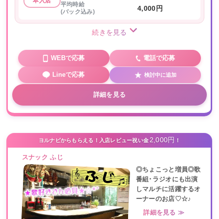
本入店
平均時給
4,000円
(バック込み)
続きを見る
WEBで応募
電話で応募
Lineで応募
検討中に追加
詳細を見る
2,000円
ヨルナビからもらえる！入店レビュー祝い金
！
スナック ふじ
◎ちょこっと増員◎歌
番組･ラジオにも出演
しマルチに活躍するオ
ーナーのお店♡☆♪
詳細を見る ≫