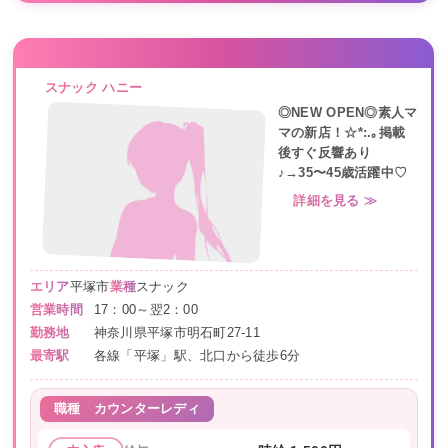
スナック ハニー
◎NEW OPEN◎素人マ
マの新店！☆*:.｡掲載
後すぐ反響あり
♪→35〜45歳活躍中♡
詳細を見る ≫
エリア
平塚市
業種
スナック
営業時間
17：00～翌2：00
勤務地
神奈川県平塚市明石町27-11
最寄駅
各線「平塚」駅、北口から徒歩6分
職種
カウンターレディ