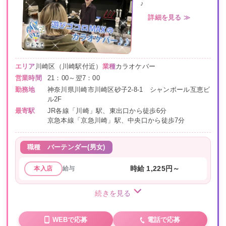
♪
詳細を見る ≫
エリア
川崎区（川崎駅付近）
業種
カラオケバー
営業時間
21：00～翌7：00
勤務地
神奈川県川崎市川崎区砂子2-8-1 シャンボール互恵ビ
ル2F
最寄駅
JR各線「川崎」駅、東出口から徒歩6分
京急本線「京急川崎」駅、中央口から徒歩7分
職種
バーテンダー(男女)
給与
時給 1,225円～
本入店
続きを見る
WEBで応募
電話で応募