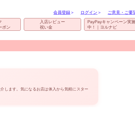
会員登録
＞
ログイン
＞
ご意見・ご要
ク
入店レビュー
PayPayキャンペーン実
ーポン
祝い金
中！｜ヨルナビ
紹介します。気になるお店は体入から気軽にスター