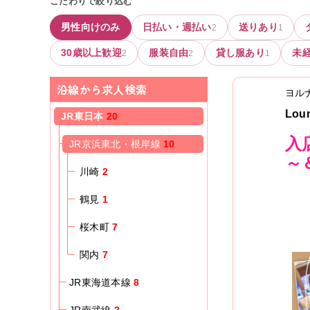
こだわりで絞り込む
男性向けのみ
日払い・週払い
送りあり
2
1
30歳以上歓迎
服装自由
貸し服あり
未
2
2
1
沿線から求人検索
ヨル
Lou
JR東日本
20
入
JR京浜東北・根岸線
10
～
川崎
2
鶴見
1
桜木町
7
関内
7
JR東海道本線
8