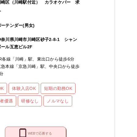
川崎区（川崎駅付近）
カラオケバー
求
人
バーテンダー(男女)
神奈川県川崎市川崎区砂子2-8-1 シャン
ボール互恵ビル2F
JR各線「川崎」駅、東出口から徒歩6分
京急本線「京急川崎」駅、中央口から徒歩
7分
K
体験入店OK
短期の勤務OK
者優遇
研修なし
ノルマなし
WEBで応募する