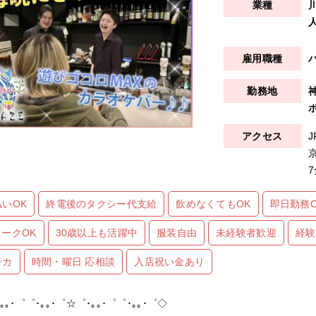
払いOK
終電後のタクシー代支給
飲めなくてもOK
即日勤務O
ワークOK
30歳以上も活躍中
服装自由
未経験者歓迎
経験
チカ
時間・曜日 応相談
入店祝い金あり
｡｡･゜゜･｡｡･゜☆゜･｡｡･゜゜･｡｡･゜◇