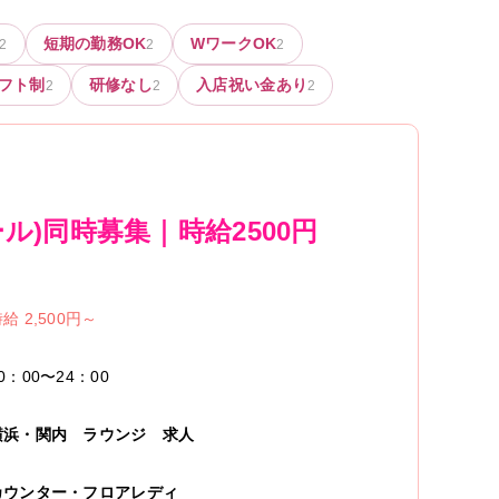
短期の勤務OK
WワークOK
2
2
2
フト制
研修なし
入店祝い金あり
2
2
2
)同時募集｜時給2500円
給 2,500円～
0：00〜24：00
横浜・関内
ラウンジ
求人
カウンター・フロアレディ