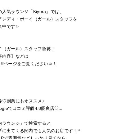
の人気ラウンジ「Kiyora」では、
アレディ・ボーイ（ガール）スタッフを
集中です✨
イ（ガール）スタッフ急募！
事内容】などは
PRページをご覧ください☺️！
春♡副業にもオススメ♪
ogleで口コミ評価4.8優良店♡.｡
内ラウンジ」で検索すると
プに出てくる関内でも人気のお店です！＊
HPで雰囲気などしっかり見てから