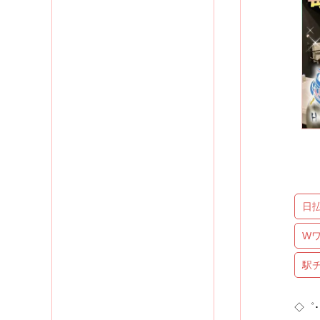
日
W
駅
◇゜･