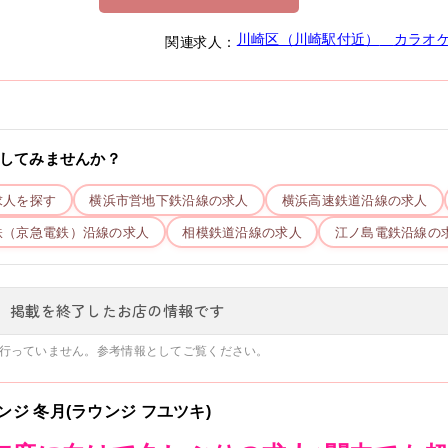
川崎区（川崎駅付近）
カラオ
関連求人：
してみませんか？
求人を探す
横浜市営地下鉄
沿線の求人
横浜高速鉄道
沿線の求人
鉄（京急電鉄）
沿線の求人
相模鉄道
沿線の求人
江ノ島電鉄
沿線の
、掲載を終了したお店の情報です
行っていません。参考情報としてご覧ください。
ンジ 冬月(ラウンジ フユツキ)