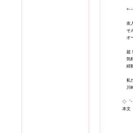
+---
友人
そん
オー
超！
気軽
経験
私た
川崎
◇゜･
本文