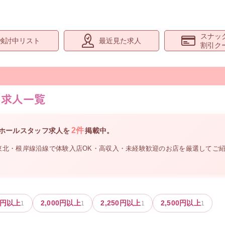
スナッ
検討中リスト
最近見た求人
割引ク
の求人一覧
2
件
ホールスタッフ
求人を
掲載中。
東北・根岸線沿線
で体験入店OK・高収入・未経験歓迎のお店を厳選してご
円以上
2,000
円以上
2,250
円以上
2,500
円以上
1
1
1
1