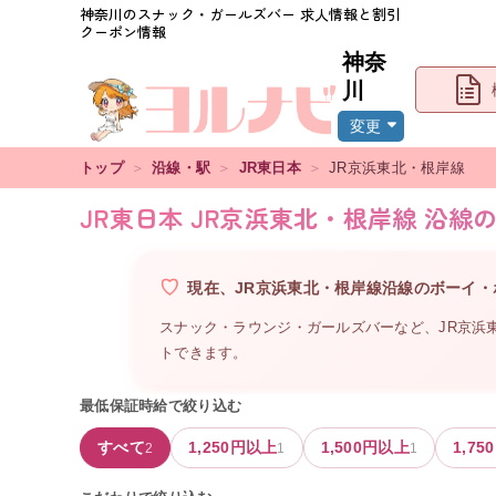
神奈川
のスナック・ガールズバー 求人情報と割引
クーポン情報
神奈
川
変更
トップ
＞
沿線・駅
＞
JR東日本
＞
JR京浜東北・根岸線
JR東日本 JR京浜東北・根岸線 沿線
現在、
JR京浜東北・根岸線沿線
の
ボーイ・
スナック・ラウンジ・ガールズバーなど、
JR京浜
トできます。
最低保証時給で絞り込む
すべて
1,250
円以上
1,500
円以上
1,750
2
1
1