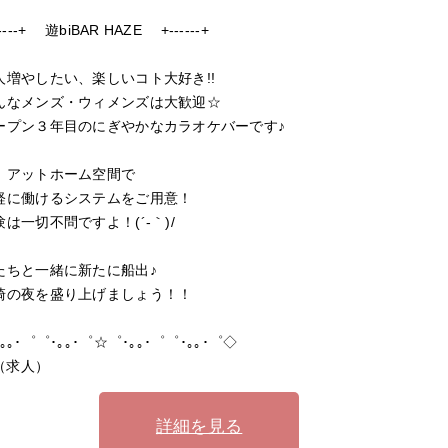
---+ 遊biBAR HAZE +------+
増やしたい、楽しいコト大好き!!
なメンズ・ウィメンズは大歓迎☆
プン３年目のにぎやかなカラオケバーです♪
アットホーム空間で
に働けるシステムをご用意！
は一切不問ですよ！(´-｀)/
ちと一緒に新たに船出♪
の夜を盛り上げましょう！！
｡｡･゜゜･｡｡･゜☆゜･｡｡･゜゜･｡｡･゜◇
（求人）
詳細を見る