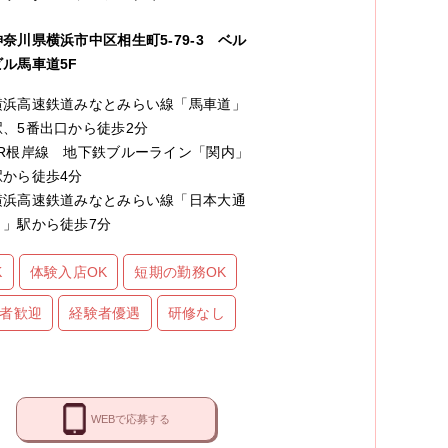
神奈川県横浜市中区相生町5-79-3 ベル
ビル馬車道5F
横浜高速鉄道みなとみらい線「馬車道」
駅、5番出口から徒歩2分
JR根岸線 地下鉄ブルーライン「関内」
駅から徒歩4分
横浜高速鉄道みなとみらい線「日本大通
り」駅から徒歩7分
K
体験入店OK
短期の勤務OK
者歓迎
経験者優遇
研修なし
WEBで応募する