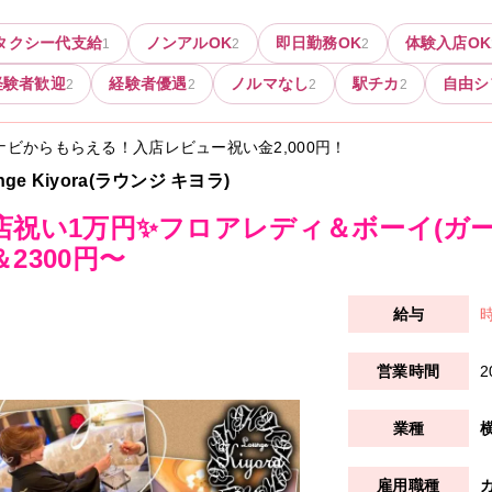
タクシー代支給
ノンアルOK
即日勤務OK
体験入店OK
1
2
2
経験者歓迎
経験者優遇
ノルマなし
駅チカ
自由シ
2
2
2
2
ナビからもらえる！入店レビュー祝い金
2,000円
！
nge Kiyora(ラウンジ キヨラ)
店祝い1万円✨フロアレディ＆ボーイ(ガール
＆2300円〜
時
2