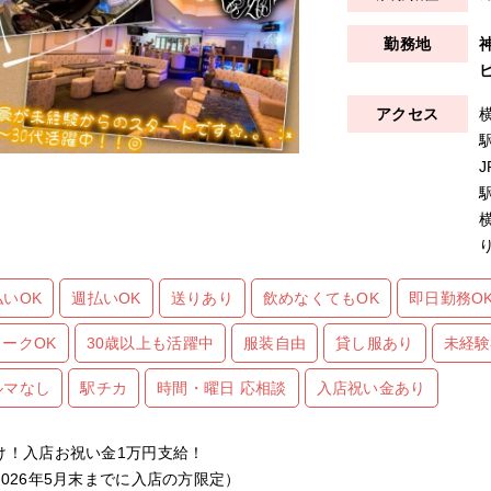
払いOK
週払いOK
送りあり
飲めなくてもOK
即日勤務O
ワークOK
30歳以上も活躍中
服装自由
貸し服あり
未経験
ルマなし
駅チカ
時間・曜日 応相談
入店祝い金あり
け！入店お祝い金1万円支給！
2026年5月末までに入店の方限定）