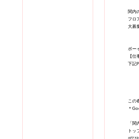
関内
フロ
大募
ボー
【仕
下記
この
＊Go
「関
トッ
ぜひ