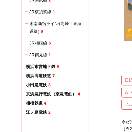
JR南武線
2
JR横須賀線
1
湘南新宿ライン(高崎・東海
道線)
6
JR相模線
6
JR鶴見線
1
横浜市営地下鉄
9
横浜高速鉄道
7
日
小田急電鉄
8
W
京浜急行電鉄（京急電鉄）
4
相模鉄道
4
ノ
江ノ島電鉄
2
今だ
（※