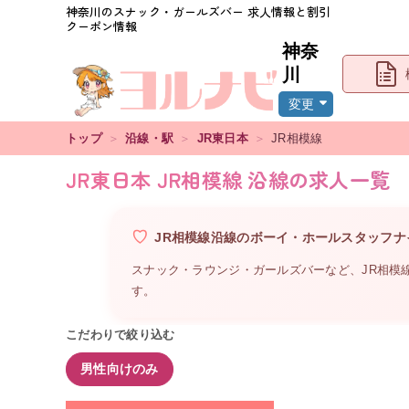
神奈川
のスナック・ガールズバー 求人情報と割引
クーポン情報
神奈
川
変更
トップ
＞
沿線・駅
＞
JR東日本
＞
JR相模線
JR東日本 JR相模線 沿線の求人一覧
JR相模線沿線
の
ボーイ・ホールスタッフ
ナ
スナック・ラウンジ・ガールズバーなど、
JR相模
す。
こだわりで絞り込む
男性向けのみ