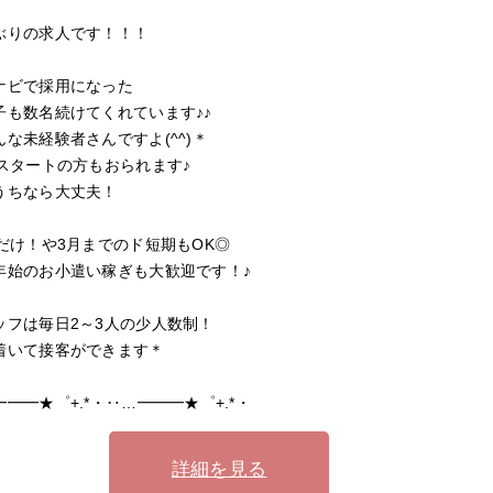
ぶりの求人です！！！
ナビで採用になった
子も数名続けてくれています♪♪
んな未経験者さんですよ(^^)＊
代スタートの方もおられます♪
うちなら大丈夫！
月だけ！や3月までのド短期もOK◎
年始のお小遣い稼ぎも大歓迎です！♪
ッフは毎日2～3人の少人数制！
着いて接客ができます＊
━━━★゜+.*・‥…━━━★゜+.*・
詳細を見る