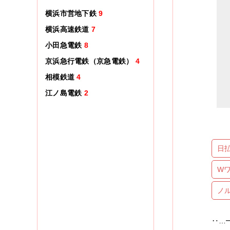
横浜市営地下鉄
9
横浜高速鉄道
7
小田急電鉄
8
京浜急行電鉄（京急電鉄）
4
相模鉄道
4
江ノ島電鉄
2
日
W
ノ
‥…━