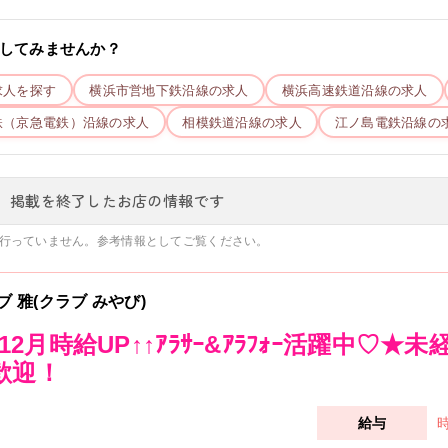
してみませんか？
求人を探す
横浜市営地下鉄
沿線の求人
横浜高速鉄道
沿線の求人
鉄（京急電鉄）
沿線の求人
相模鉄道
沿線の求人
江ノ島電鉄
沿線の
、掲載を終了したお店の情報です
行っていません。参考情報としてご覧ください。
ブ 雅(クラブ みやび)
1.12月時給UP↑↑ｱﾗｻｰ&ｱﾗﾌｫｰ活躍中
歓迎！
時