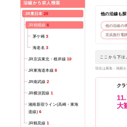
沿線から求人検索
JR東日本
20
他の沿線も探
JR相模線
6
他の沿線の
京浜急行電
茅ケ崎
3
海老名
3
ここから下は
JR京浜東北・根岸線
10
現在は募集・掲載を
JR東海道本線
8
JR南武線
2
クラ
JR横須賀線
1
1
大
湘南新宿ライン(高崎・東海
道線)
6
JR鶴見線
1