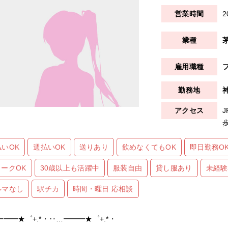
2
払いOK
週払いOK
送りあり
飲めなくてもOK
即日勤務O
ワークOK
30歳以上も活躍中
服装自由
貸し服あり
未経験
ルマなし
駅チカ
時間・曜日 応相談
━━★゜+.*・‥…━━━★゜+.*・