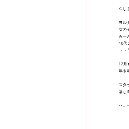
久し
ヨル
女の
みー
40
→→
12
年末
スタ
落ち
‥…