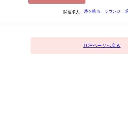
茅ヶ崎市
ラウンジ
求
関連求人：
TOPページへ戻る