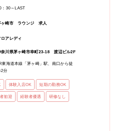
0：30～LAST
茅ヶ崎市
ラウンジ
求人
フロアレディ
神奈川県茅ヶ崎市幸町23-18 渡辺ビル2F
JR東海道本線「茅ヶ崎」駅、南口から徒
歩2分
K
体験入店OK
短期の勤務OK
者歓迎
経験者優遇
研修なし