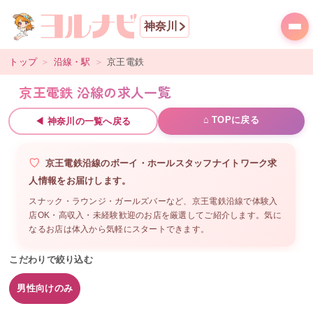
神奈川
トップ
＞
沿線・駅
＞
京王電鉄
京王電鉄 沿線の求人一覧
⌂ TOPに戻る
◀
神奈川
の一覧へ戻る
京王電鉄沿線
の
ボーイ・ホールスタッフ
ナイトワーク求
人情報をお届けします。
スナック・ラウンジ・ガールズバーなど、
京王電鉄沿線
で体験入
店OK・高収入・未経験歓迎のお店を厳選してご紹介します。気に
なるお店は体入から気軽にスタートできます。
こだわりで絞り込む
男性向けのみ