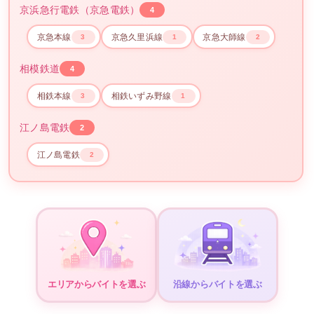
京浜急行電鉄（京急電鉄）
4
京急本線
京急久里浜線
京急大師線
3
1
2
相模鉄道
4
相鉄本線
相鉄いずみ野線
3
1
江ノ島電鉄
2
江ノ島電鉄
2
エリアからバイトを選ぶ
沿線からバイトを選ぶ