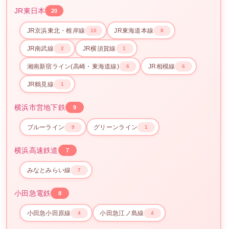
JR東日本
20
JR京浜東北・根岸線
JR東海道本線
10
8
JR南武線
JR横須賀線
2
1
湘南新宿ライン(高崎・東海道線)
JR相模線
6
6
JR鶴見線
1
横浜市営地下鉄
9
ブルーライン
グリーンライン
9
1
横浜高速鉄道
7
みなとみらい線
7
小田急電鉄
8
小田急小田原線
小田急江ノ島線
4
4