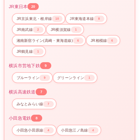
JR東日本
20
JR京浜東北・根岸線
JR東海道本線
10
8
JR南武線
JR横須賀線
2
1
湘南新宿ライン(高崎・東海道線)
JR相模線
6
6
JR鶴見線
1
横浜市営地下鉄
9
ブルーライン
グリーンライン
9
1
横浜高速鉄道
7
みなとみらい線
7
小田急電鉄
8
小田急小田原線
小田急江ノ島線
4
4