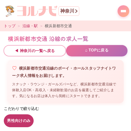
神奈川
トップ
＞
沿線・駅
＞
横浜新都市交通
横浜新都市交通 沿線の求人一覧
⌂ TOPに戻る
◀
神奈川
の一覧へ戻る
横浜新都市交通沿線
の
ボーイ・ホールスタッフ
ナイトワ
ーク求人情報をお届けします。
スナック・ラウンジ・ガールズバーなど、
横浜新都市交通沿線
で
体験入店OK・高収入・未経験歓迎のお店を厳選してご紹介しま
す。気になるお店は体入から気軽にスタートできます。
こだわりで絞り込む
男性向けのみ