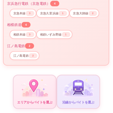
京浜急行電鉄（京急電鉄）
4
京急本線
京急久里浜線
京急大師線
3
1
2
相模鉄道
4
相鉄本線
相鉄いずみ野線
3
1
江ノ島電鉄
2
江ノ島電鉄
2
エリアからバイトを選ぶ
沿線からバイトを選ぶ