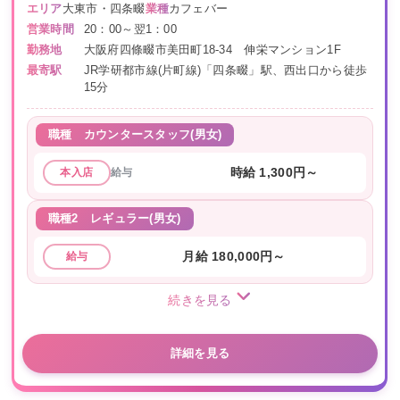
エリア
大東市・四条畷
業種
カフェバー
営業時間
20：00～翌1：00
勤務地
大阪府四條畷市美田町18-34 伸栄マンション1F
最寄駅
JR学研都市線(片町線)「四条畷」駅、西出口から徒歩
15分
職種
カウンタースタッフ(男女)
給与
時給 1,300円～
本入店
職種2
レギュラー(男女)
月給 180,000円～
給与
続きを見る
詳細を見る