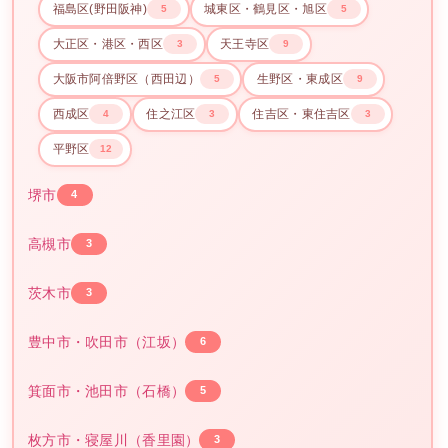
福島区(野田阪神)
城東区・鶴見区・旭区
5
5
大正区・港区・西区
天王寺区
3
9
大阪市阿倍野区（西田辺）
生野区・東成区
5
9
西成区
住之江区
住吉区・東住吉区
4
3
3
平野区
12
堺市
4
高槻市
3
茨木市
3
豊中市・吹田市（江坂）
6
箕面市・池田市（石橋）
5
枚方市・寝屋川（香里園）
3