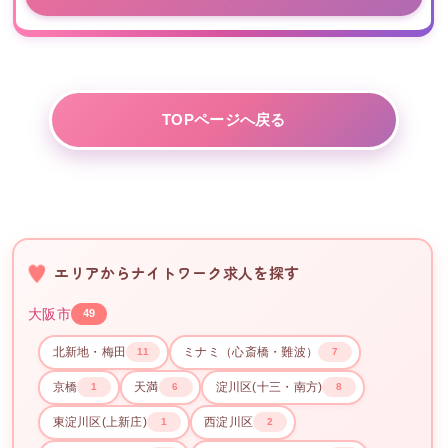
TOPページへ戻る
エリアからナイトワーク求人を探す
大阪市
49
北新地・梅田
ミナミ（心斎橋・難波）
11
7
京橋
天満
淀川区(十三・南方)
1
6
8
東淀川区(上新庄)
西淀川区
1
2