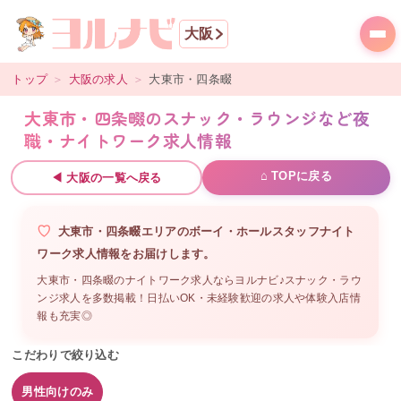
大阪
トップ
＞
大阪
の求人
＞
大東市・四条畷
大東市・四条畷のスナック・ラウンジなど夜
職・ナイトワーク求人情報
⌂ TOPに戻る
◀
大阪
の一覧へ戻る
大東市・四条畷
エリアの
ボーイ・ホールスタッフ
ナイト
ワーク求人情報をお届けします。
大東市・四条畷のナイトワーク求人ならヨルナビ♪スナック・ラウ
ンジ求人を多数掲載！日払いOK・未経験歓迎の求人や体験入店情
報も充実◎
こだわりで絞り込む
男性向けのみ