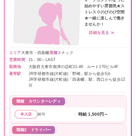
オープニングのように
始めやすい雰囲気★ス
トレス０のびのび空間
★一緒に楽しんで働き
ませんか！
詳細を見る ≫
エリア
大東市・四条畷
業種
スナック
営業時間
21：00～LAST
勤務地
大阪府大東市南津の辺町21-48 ルート170ビル4F
最寄駅
JR学研都市線(片町線)「野崎」駅から徒歩5分
JR学研都市線(片町線)「四条畷」駅、西口から徒歩12
分
職種
カウンターレディ
給与
時給 1,500円～
本入店
職種2
ドライバー