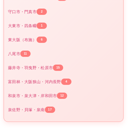
守口市・門真市
2
大東市・四条畷
1
東大阪（布施）
6
八尾市
11
藤井寺・羽曳野・松原市
15
富田林・大阪狭山・河内長野
4
和泉市・泉大津・岸和田市
12
泉佐野・貝塚・泉南
17