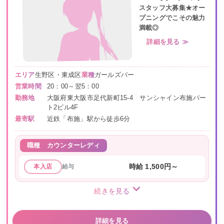
スタッフ大募集★オー
プニングでこその魅力
満載◎
詳細を見る ≫
エリア
生野区・東成区
業種
ガールズバー
営業時間
20：00～翌5：00
勤務地
大阪府東大阪市足代新町15-4 サンシャイン布施パー
ト2ビル4F
最寄駅
近鉄「布施」駅から徒歩6分
職種
カウンターレディ
給与
時給 1,500円～
本入店
続きを見る
詳細を見る