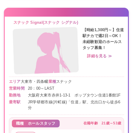
スナック Signal(スナック シグナル)
【時給1,300円～】住道
駅チカで週2日～OK！
未経験歓迎のホールス
タッフ募集！
詳細を見る ≫
エリア
大東市・四条畷
業種
スナック
営業時間
20：00～LAST
勤務地
大阪府大東市赤井1-13-1 ポップタウン住道1番館1F
最寄駅
JR学研都市線(片町線)「住道」駅、北出口から徒歩6
分
在籍年齢
21歳～53歳
職種
ホールスタッフ