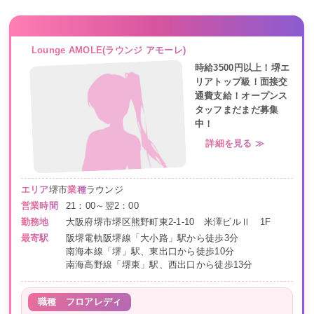
Lounge AMOLE(ラウンジ アモーレ)
時給3500円以上！堺エ
リアトップ級！面接交
通費支給！オープンス
タッフまだまだ募集
中！
詳細を見る ≫
エリア
堺市
業種
ラウンジ
営業時間
21：00～翌2：00
勤務地
大阪府堺市堺区熊野町東2-1-10 米澤ビルⅡ 1F
最寄駅
阪堺電軌阪堺線「大小路」駅から徒歩3分
南海本線「堺」駅、東出口から徒歩10分
南海高野線「堺東」駅、西出口から徒歩13分
職種
フロアレディ