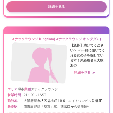
詳細を見る
スナックラウンジ Kingdom(スナックラウンジ キングダム)
【急募】助けてくださ
い(>_<)一緒に働いてく
れる女の子を探してい
ます！未経験者も大歓
迎◎
詳細を見る ≫
エリア
堺市
業種
スナックラウンジ
営業時間
21：00～LAST
勤務地
大阪府堺市堺区翁橋町1-9-6 エイトワンビル翁橋4F
最寄駅
南海高野線「堺東」駅、西出口から徒歩5分