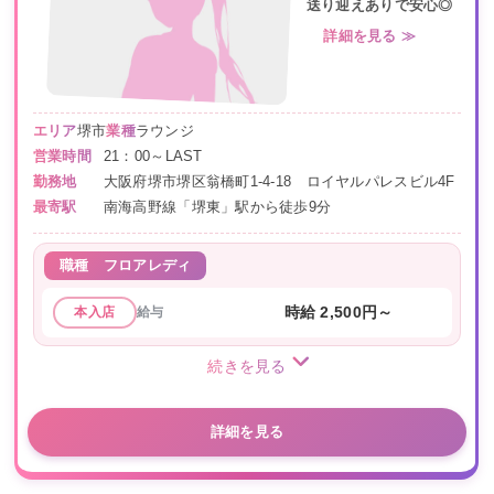
送り迎えありで安心◎
詳細を見る ≫
エリア
堺市
業種
ラウンジ
営業時間
21：00～LAST
勤務地
大阪府堺市堺区翁橋町1-4-18 ロイヤルパレスビル4F
最寄駅
南海高野線「堺東」駅から徒歩9分
職種
フロアレディ
給与
時給 2,500円～
本入店
続きを見る
詳細を見る