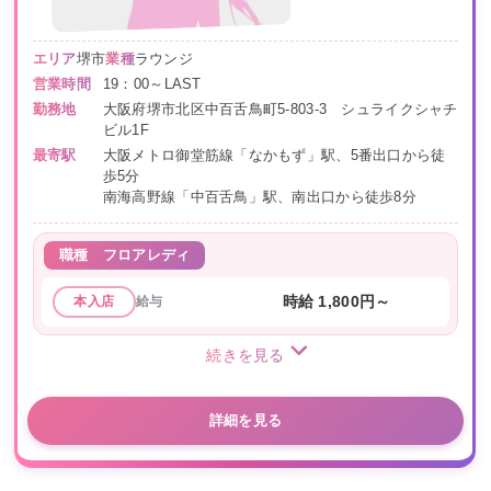
エリア
堺市
業種
ラウンジ
営業時間
19：00～LAST
勤務地
大阪府堺市北区中百舌鳥町5-803-3 シュライクシャチ
ビル1F
最寄駅
大阪メトロ御堂筋線「なかもず」駅、5番出口から徒
歩5分
南海高野線「中百舌鳥」駅、南出口から徒歩8分
職種
フロアレディ
給与
時給 1,800円～
本入店
続きを見る
詳細を見る