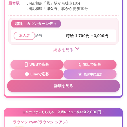
最寄駅
JR阪和線「鳳」駅から徒歩10分
JR阪和線「津久野」駅から徒歩10分
職種
カウンターレディ
給与
時給 1,700円～3,000円
本入店
続きを見る
WEBで応募
電話で応募
Lineで応募
検討中に追加
詳細を見る
2,000円
ヨルナビからもらえる！入店レビュー祝い金
！
ラウンジ cyan(ラウンジ シアン)