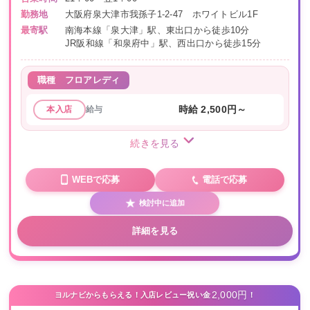
勤務地
大阪府泉大津市我孫子1-2-47 ホワイトビル1F
最寄駅
南海本線「泉大津」駅、東出口から徒歩10分
JR阪和線「和泉府中」駅、西出口から徒歩15分
職種
フロアレディ
給与
時給 2,500円～
本入店
続きを見る
WEBで応募
電話で応募
検討中に追加
詳細を見る
2,000円
ヨルナビからもらえる！入店レビュー祝い金
！