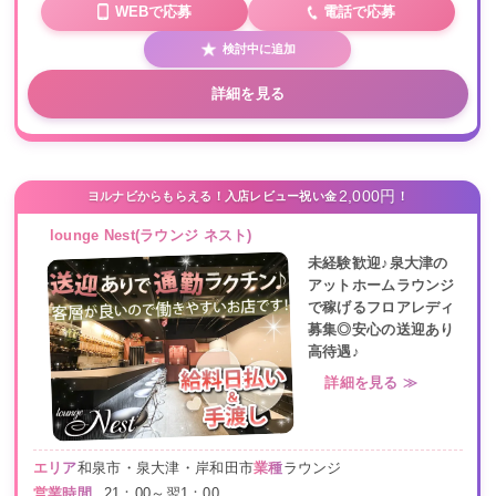
WEBで応募
電話で応募
検討中に追加
詳細を見る
2,000円
ヨルナビからもらえる！入店レビュー祝い金
！
lounge Nest(ラウンジ ネスト)
未経験歓迎♪泉大津の
アットホームラウンジ
で稼げるフロアレディ
募集◎安心の送迎あり
高待遇♪
詳細を見る ≫
エリア
和泉市・泉大津・岸和田市
業種
ラウンジ
営業時間
21：00～翌1：00