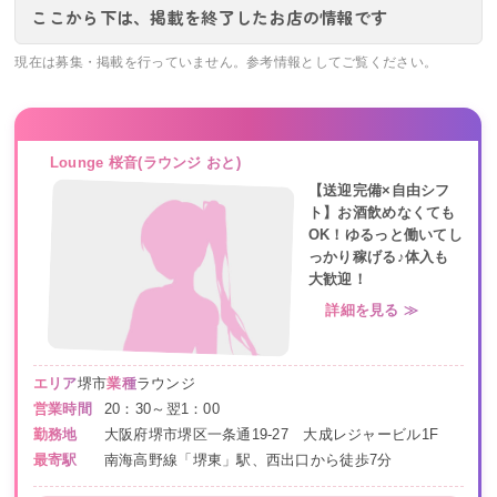
ここから下は、掲載を終了したお店の情報です
現在は募集・掲載を行っていません。参考情報としてご覧ください。
Lounge 桜音(ラウンジ おと)
【送迎完備×自由シフ
ト】お酒飲めなくても
OK！ゆるっと働いてし
っかり稼げる♪体入も
大歓迎！
詳細を見る ≫
エリア
堺市
業種
ラウンジ
営業時間
20：30～翌1：00
勤務地
大阪府堺市堺区一条通19-27 大成レジャービル1F
最寄駅
南海高野線「堺東」駅、西出口から徒歩7分