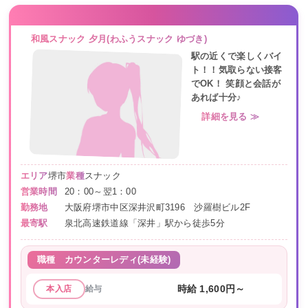
和風スナック 夕月(わふうスナック ゆづき)
駅の近くで楽しくバイ
ト！！気取らない接客
でOK！ 笑顔と会話が
あれば十分♪
詳細を見る ≫
エリア
堺市
業種
スナック
営業時間
20：00～翌1：00
勤務地
大阪府堺市中区深井沢町3196 沙羅樹ビル2F
最寄駅
泉北高速鉄道線「深井」駅から徒歩5分
職種
カウンターレディ(未経験)
給与
時給 1,600円～
本入店