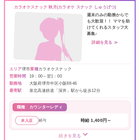
カラオケスナック 秋月(カラオケ スナック しゅうげつ)
週末のみの勤務からで
も大歓迎！！ ママを助
けてくれるスタッフ大
募集♪
詳細を見る ≫
エリア
堺市
業種
カラオケスナック
営業時間
19：00～翌1：00
勤務地
大阪府堺市中区小阪88-46
最寄駅
泉北高速鉄道「深井」駅から徒歩12分
職種
カウンターレディ
給与
時給 1,400円～
本入店
続きを見る