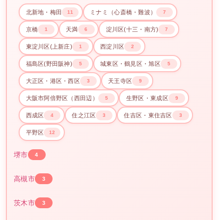
北新地・梅田
ミナミ（心斎橋・難波）
11
7
京橋
天満
淀川区(十三・南方)
1
6
7
東淀川区(上新庄)
西淀川区
1
2
福島区(野田阪神)
城東区・鶴見区・旭区
5
5
大正区・港区・西区
天王寺区
3
9
大阪市阿倍野区（西田辺）
生野区・東成区
5
9
西成区
住之江区
住吉区・東住吉区
4
3
3
平野区
12
堺市
4
高槻市
3
茨木市
3