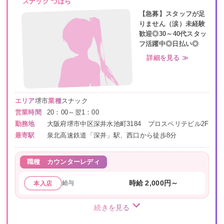
スナック づぼら
【急募】スタッフが足
りません（涙）未経験
歓迎◎30～40代スタッ
フ活躍中◎日払い◎
詳細を見る ≫
エリア
堺市
業種
スナック
営業時間
20：00～翌1：00
勤務地
大阪府堺市中区深井水池町3184 プロスペリテビル2F
最寄駅
泉北高速鉄道「深井」駅、西口から徒歩8分
職種
カウンターレディ
給与
時給 2,000円～
本入店
続きを見る