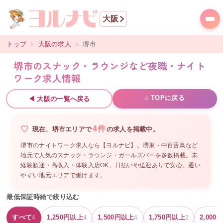
大阪
トップ
＞
大阪
の求人
＞
堺市
堺市のスナック・ラウンジなど夜職・ナイト
ワーク求人情報
⌂ TOPに戻る
◀
大阪
の一覧へ戻る
4
件
現在、
堺市
エリアで
の
求人を掲載中。
堺市のナイトワーク求人なら【ヨルナビ】。堺東・中百舌鳥など
地元で人気のスナック・ラウンジ・ガールズバーを多数掲載。未
経験歓迎・高収入・体験入店OK、日払いや送迎ありで安心。通い
やすい地元エリアで働けます。
最低保証時給で絞り込む
すべて
1,250
円以上
1,500
円以上
1,750
円以上
2,000
円
4
4
4
2