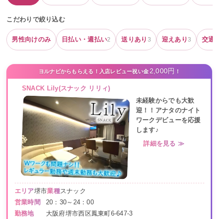
こだわりで絞り込む
男性向けのみ
日払い・週払い
送りあり
迎えあり
交通
2
3
3
2,000円
ヨルナビからもらえる！入店レビュー祝い金
！
SNACK Lily(スナック リリィ)
未経験からでも大歓
迎！！アナタのナイト
ワークデビューを応援
します♪
詳細を見る ≫
エリア
堺市
業種
スナック
営業時間
20：30～24：00
勤務地
大阪府堺市西区鳳東町6-647-3