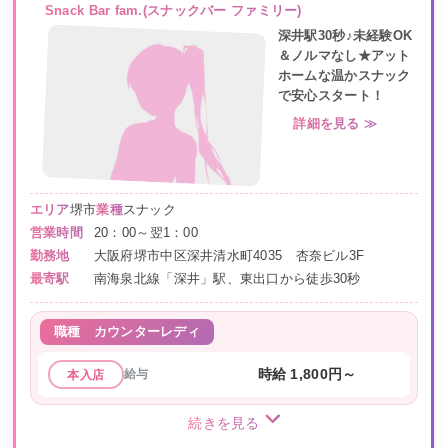
Snack Bar fam.(スナックバー ファミリー)
深井駅30秒♪未経験OK
＆ノルマなし★アット
ホームな温かスナック
で安心スタート！
詳細を見る ≫
エリア
堺市
業種
スナック
営業時間
20：00～翌1：00
勤務地
大阪府堺市中区深井清水町4035 杏奈ビル3F
最寄駅
南海泉北線「深井」駅、東出口から徒歩30秒
職種
カウンターレディ
給与
時給 1,800円～
本入店
続きを見る