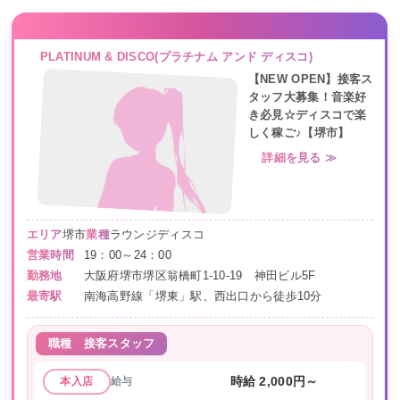
PLATINUM & DISCO(プラチナム アンド ディスコ)
【NEW OPEN】接客ス
タッフ大募集！音楽好
き必見☆ディスコで楽
しく稼ご♪【堺市】
詳細を見る ≫
エリア
堺市
業種
ラウンジディスコ
営業時間
19：00～24：00
勤務地
大阪府堺市堺区翁橋町1-10-19 神田ビル5F
最寄駅
南海高野線「堺東」駅、西出口から徒歩10分
職種
接客スタッフ
給与
時給 2,000円～
本入店