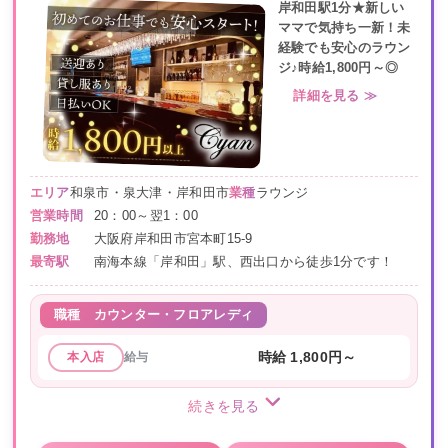
岸和田駅1分★新しい
ママで気持ち一新！未
経験でも安心のラウン
ジ♪時給1,800円～◎
詳細を見る ≫
エリア
和泉市・泉大津・岸和田市
業種
ラウンジ
営業時間
20：00～翌1：00
勤務地
大阪府岸和田市宮本町15-9
最寄駅
南海本線「岸和田」駅、西出口から徒歩1分です！
職種
カウンター・フロアレディ
給与
時給 1,800円～
本入店
続きを見る