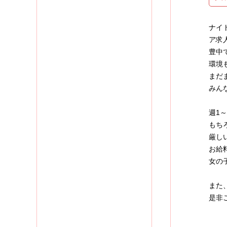
ナイ
ア求
豊中
環境
まだ
みん
週1
もち
厳し
お給
女の
また
是非