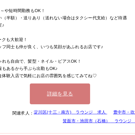
日～や短時間勤務もOK！
い（半額）・送りあり（送れない場合はタクシー代支給）など待遇
実♪
ークも大歓迎！
ッフ同士も仲が良く、いつも笑顔があふれるお店です♪
ゃれも自由で、髪型・ネイル・ピアスOK！
服もあるから手ぶら出勤もOK♪
は体験入店で気軽にお店の雰囲気を感じてみてね♡
詳細を見る
淀川区(十三・南方)
ラウンジ
求人
豊中市・吹
関連求人：
箕面市・池田市（石橋）
ラウンジ