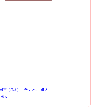
田市（江坂）
ラウンジ
求人
求人