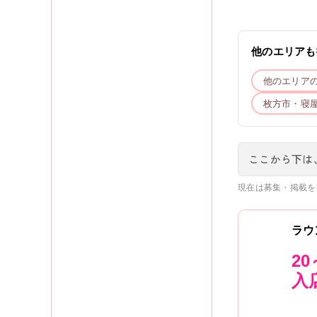
他のエリアも
他のエリア
枚方市・寝
ここから下は
現在は募集・掲載を
ラウ
2
入