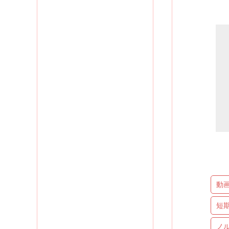
動
短
ノ