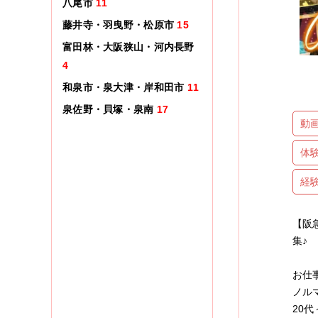
八尾市
11
藤井寺・羽曳野・松原市
15
富田林・大阪狭山・河内長野
4
和泉市・泉大津・岸和田市
11
泉佐野・貝塚・泉南
17
動
体
経
【阪
集♪
お仕
ノル
20