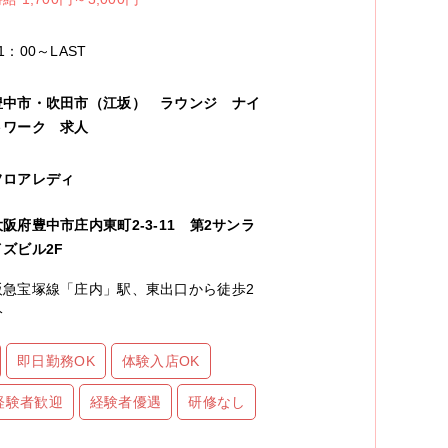
1：00～LAST
豊中市・吹田市（江坂）
ラウンジ
ナイ
トワーク
求人
フロアレディ
大阪府豊中市庄内東町2-3-11 第2サンラ
イズビル2F
阪急宝塚線「庄内」駅、東出口から徒歩2
分
即日勤務OK
体験入店OK
経験者歓迎
経験者優遇
研修なし