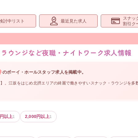
スナッ
検討中リスト
最近見た求人
割引ク
・ラウンジなど夜職・ナイトワーク求人情報
件
の
ボーイ・ホールスタッフ
求人を掲載中。
】。江坂をはじめ北摂エリアの綺麗で働きやすいスナック・ラウンジを多数
円以上
2,000
円以上
1
1