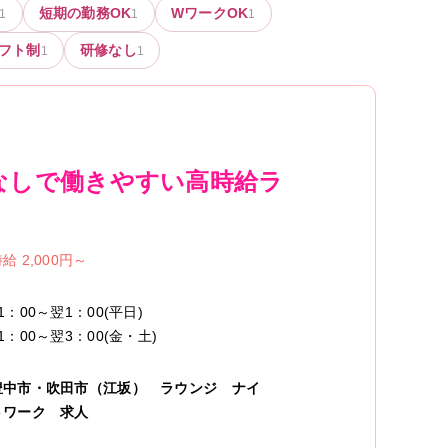
短期の勤務OK
WワークOK
1
1
1
フト制
研修なし
1
1
なしで働きやすい高時給ラ
給 2,000円～
1：00～翌1：00(平日)
1：00～翌3：00(金・土)
豊中市・吹田市（江坂）
ラウンジ
ナイ
トワーク
求人