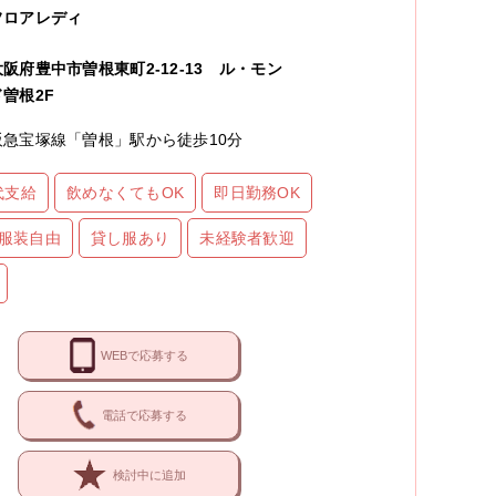
フロアレディ
大阪府豊中市曽根東町2-12-13 ル・モン
ド曽根2F
阪急宝塚線「曽根」駅から徒歩10分
代支給
飲めなくてもOK
即日勤務OK
服装自由
貸し服あり
未経験者歓迎
WEBで応募する
電話で応募する
検討中に追加