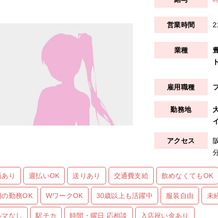
2
画あり
週払いOK
送りあり
交通費支給
飲めなくてもOK
期の勤務OK
WワークOK
30歳以上も活躍中
服装自由
未
ルマなし
駅チカ
時間・曜日 応相談
入店祝い金あり