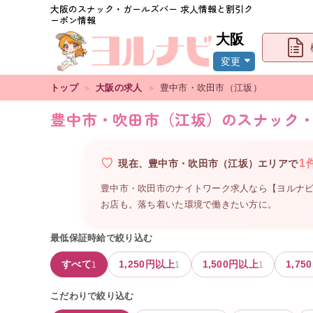
大阪
のスナック・ガールズバー 求人情報と割引ク
ーポン情報
大阪
変更
トップ
＞
大阪
の求人
＞
豊中市・吹田市（江坂）
豊中市・吹田市（江坂）のスナック
1
現在、
豊中市・吹田市（江坂）
エリアで
豊中市・吹田市のナイトワーク求人なら【ヨルナビ
お店も。落ち着いた環境で働きたい方に。
最低保証時給で絞り込む
すべて
1,250
円以上
1,500
円以上
1,750
1
1
1
こだわりで絞り込む