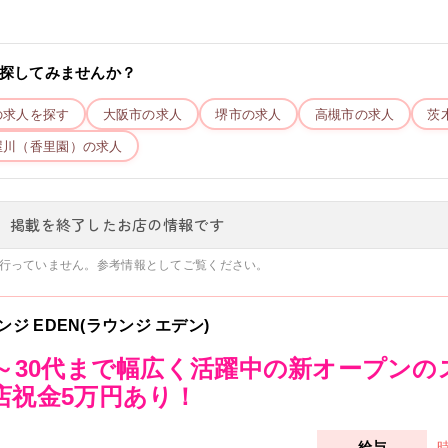
探してみませんか？
の求人を探す
大阪市
の求人
堺市
の求人
高槻市
の求人
茨
屋川（香里園）
の求人
、掲載を終了したお店の情報です
行っていません。参考情報としてご覧ください。
ンジ EDEN(ラウンジ エデン)
0～30代まで幅広く活躍中の新オープン
店祝金5万円あり！
時