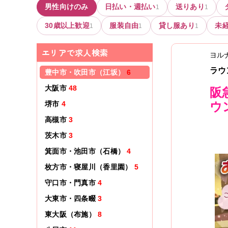
男性向けのみ
日払い・週払い
送りあり
1
1
30歳以上歓迎
服装自由
貸し服あり
未
1
1
1
エリアで求人検索
ヨル
ラウン
豊中市・吹田市（江坂）
6
大阪市
48
阪
堺市
4
ウ
高槻市
3
茨木市
3
箕面市・池田市（石橋）
4
枚方市・寝屋川（香里園）
5
守口市・門真市
4
大東市・四条畷
3
東大阪（布施）
8