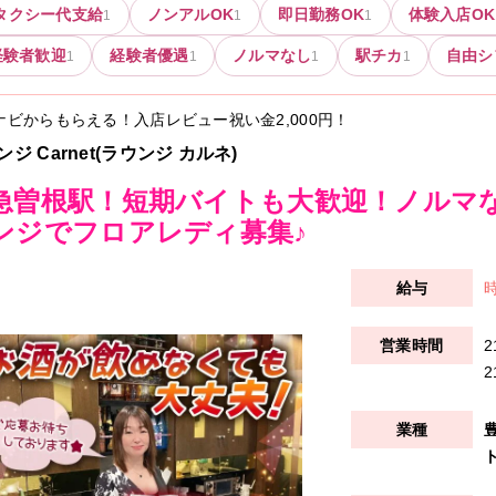
タクシー代支給
ノンアルOK
即日勤務OK
体験入店OK
1
1
1
経験者歓迎
経験者優遇
ノルマなし
駅チカ
自由シ
1
1
1
1
ナビからもらえる！入店レビュー祝い金
2,000円
！
ジ Carnet(ラウンジ カルネ)
急曽根駅！短期バイトも大歓迎！ノルマ
ンジでフロアレディ募集♪
時
2
2