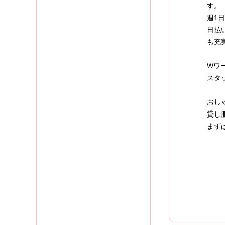
す。
週1
日払
も充
Wワ
スタ
おし
貸し
まず