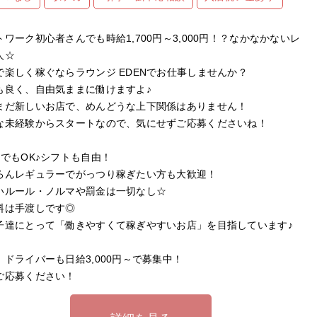
トワーク初心者さんでも時給1,700円～3,000円！？なかなかないレ
人☆
で楽しく稼ぐならラウンジ EDENでお仕事しませんか？
も良く、自由気ままに働けますよ♪
まだ新しいお店で、めんどうな上下関係はありません！
な未経験からスタートなので、気にせずご応募くださいね！
～でもOK♪シフトも自由！
ろんレギュラーでがっつり稼ぎたい方も大歓迎！
いルール・ノルマや罰金は一切なし☆
料は手渡しです◎
子達にとって「働きやすくて稼ぎやすいお店」を目指しています♪
、ドライバーも日給3,000円～で募集中！
ご応募ください！