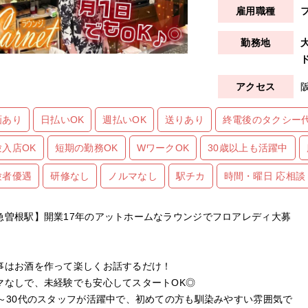
画あり
日払いOK
週払いOK
送りあり
終電後のタクシー
験入店OK
短期の勤務OK
WワークOK
30歳以上も活躍中
験者優遇
研修なし
ノルマなし
駅チカ
時間・曜日 応相談
急曽根駅】開業17年のアットホームなラウンジでフロアレディ大募
事はお酒を作って楽しくお話するだけ！
マなしで、未経験でも安心してスタートOK◎
代～30代のスタッフが活躍中で、初めての方も馴染みやすい雰囲気で