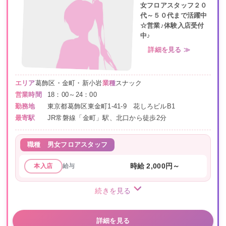
女フロアスタッフ２０
代～５０代まで活躍中
☆営業♪体験入店受付
中♪
詳細を見る ≫
エリア
葛飾区・金町・新小岩
業種
スナック
営業時間
18：00～24：00
勤務地
東京都葛飾区東金町1-41-9 花しろビルB1
最寄駅
JR常磐線「金町」駅、北口から徒歩2分
職種
男女フロアスタッフ
給与
時給 2,000円～
本入店
続きを見る
詳細を見る