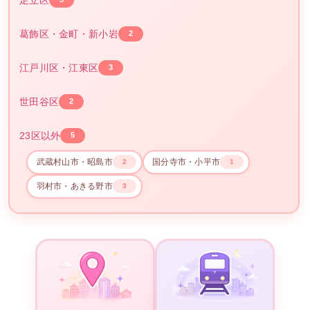
葛飾区・金町・新小岩
2
江戸川区・江東区
3
世田谷区
2
23区以外
5
武蔵村山市・昭島市
国分寺市・小平市
2
1
羽村市・あきる野市
3