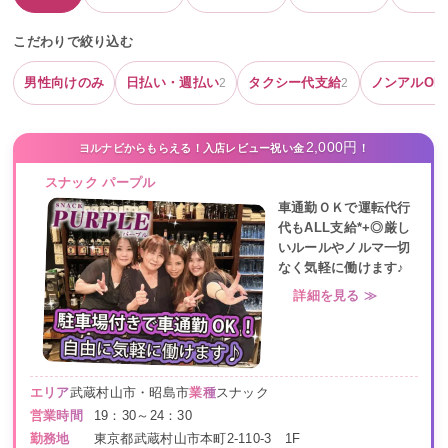
こだわりで絞り込む
男性向けのみ
日払い・週払い
タクシー代支給
ノンアルOK
2
2
2,000円
ヨルナビからもらえる！入店レビュー祝い金
！
スナック パープル
車通勤ＯＫで運転代行
代もALL支給*+◎厳し
いルールやノルマ一切
なく気軽に働けます♪
詳細を見る ≫
エリア
武蔵村山市・昭島市
業種
スナック
営業時間
19：30～24：30
勤務地
東京都武蔵村山市本町2-110-3 1F