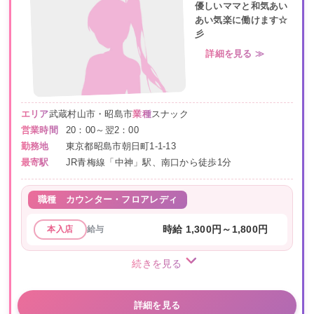
優しいママと和気あい
あい気楽に働けます☆
彡
詳細を見る ≫
エリア
武蔵村山市・昭島市
業種
スナック
営業時間
20：00～翌2：00
勤務地
東京都昭島市朝日町1-1-13
最寄駅
JR青梅線「中神」駅、南口から徒歩1分
職種
カウンター・フロアレディ
給与
時給 1,300円～1,800円
本入店
続きを見る
詳細を見る