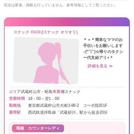
現在は募集・掲載を行っていません。参考情報としてご覧ください。
スナック OliOli(スナック オリオリ)
＊＋＊簡単なママのお
⼿伝いをお願いします
♪(*'▽')☆帰りのタクシ
ー代⽀給アリ+＊
詳細を見る ≫
エリア
武蔵村山市・昭島市
業種
スナック
営業時間
19：00～翌1：00
勤務地
東京都武蔵村山市大南3-98-2 コーポ指田1F
最寄駅
西武鉄道拝島線「武蔵砂川」駅から徒歩20分
職種
カウンターレディ