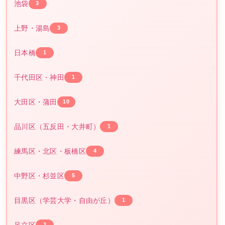
池袋
3
上野・湯島
3
日本橋
1
千代田区・神田
1
大田区・蒲田
10
品川区（五反田・大井町）
1
練馬区・北区・板橋区
4
中野区・杉並区
5
目黒区（学芸大学・自由が丘）
1
足立区
3