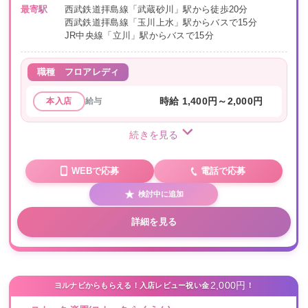
最寄駅
西武鉄道拝島線「武蔵砂川」駅から徒歩20分
西武鉄道拝島線「玉川上水」駅からバスで15分
JR中央線「立川」駅からバスで15分
職種
フロアレディ
給与
時給 1,400円～2,000円
本入店
続きを見る
WEBで応募
電話で応募
検討中に追加
詳細を見る
2,000円
ヨルナビからもらえる！入店レビュー祝い金
！