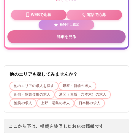
WEBで応募
電話で応募
検討中に追加
詳細を見る
他のエリアも探してみませんか？
他のエリアの求人を探す
銀座・新橋
の求人
新宿・歌舞伎町
の求人
港区（赤坂・六本木）
の求人
池袋
の求人
上野・湯島
の求人
日本橋
の求人
ここから下は、掲載を終了したお店の情報です