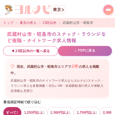
東京
トップ
＞
東京
の求人
＞
23区以外
＞
武蔵村山市・昭島市
武蔵村山市・昭島市のスナック・ラウンジな
ど夜職・ナイトワーク求人情報
⌂ TOPに戻る
◀
23区以外
の一覧へ戻る
2
件
現在、
武蔵村山市・昭島市
エリアで
の
求人を掲載
中。
武蔵村山市・昭島市のナイトワーク求人ならヨルナビ♪スナック・
ラウンジ求人を多数掲載！日払いOK・未経験歓迎の求人や体験入
店情報も充実◎
最低保証時給で絞り込む
すべて
1,250
円以上
1,500
円以上
1,750
円以上
2,000
円
2
2
1
1