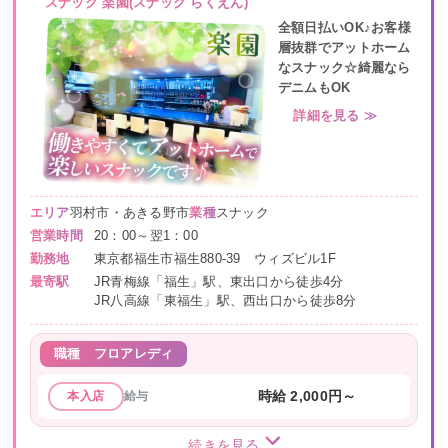
スナック 楽園(スナック らくえん)
全額日払いOK♪お客様
層抜群でアットホーム
なスナック☆綺麗なら
デニムもOK
詳細を見る ≫
エリア
羽村市・あきる野市
業種
スナック
営業時間
20：00～翌1：00
勤務地
東京都福生市福生880-39 ウィズビル1F
最寄駅
JR青梅線「福生」駅、東出口から徒歩4分
JR八高線「東福生」駅、西出口から徒歩8分
職種
フロアレディ
給与
時給 2,000円～
本入店
続きを見る