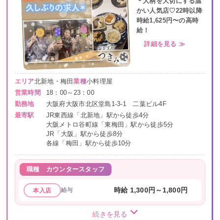
＊人柄を大切にする温
かい人気店♡22時以降
時給1,625円〜の高時
給！
詳細を見る ≫
エリア
北新地・梅田
業種
小料理屋
営業時間
18：00～23：00
勤務地
大阪府大阪市北区堂島1-3-1 二葉ビル4F
最寄駅
JR東西線「北新地」駅から徒歩4分
大阪メトロ谷町線「東梅田」駅から徒歩5分
JR「大阪」駅から徒歩8分
各線「梅田」駅から徒歩10分
職種
カウンタースタッフ
給与
時給 1,300円～1,800円
本入店
続きを見る