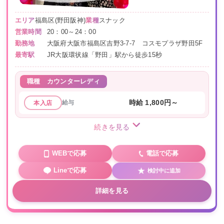
エリア
福島区(野田阪神)
業種
スナック
営業時間
20：00～24：00
勤務地
大阪府大阪市福島区吉野3-7-7 コスモプラザ野田5F
最寄駅
JR大阪環状線「野田」駅から徒歩15秒
職種
カウンターレディ
給与
時給 1,800円～
本入店
続きを見る
WEBで応募
電話で応募
Lineで応募
検討中に追加
詳細を見る