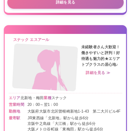
詳細を見る
スナック エスアール
未経験者さん大歓迎！
働きやすいと評判！好
待遇も魅力的★エリア
トプクラスの居心地♪
詳細を見る ≫
エリア
北新地・梅田
業種
スナック
営業時間
20：00～翌1：00
勤務地
大阪府大阪市北区曽根崎新地1-1-43 第二大川ビル4F
最寄駅
JR東西線「北新地」駅から徒歩6分
京阪中之島線「大江橋」駅から徒歩6分
大阪メトロ谷町線「東梅田」駅から徒歩6分