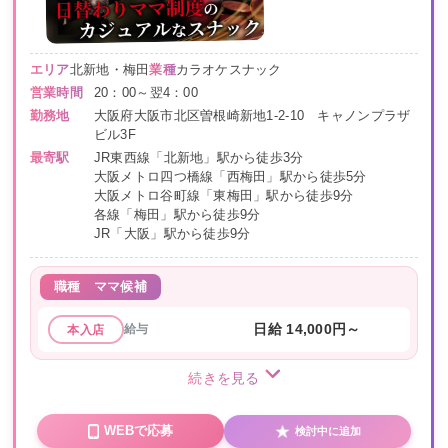
エリア
北新地・梅田
業種
カラオケスナック
営業時間
20：00～翌4：00
勤務地
大阪府大阪市北区曽根崎新地1-2-10 キャノンプラザ
ビル3F
最寄駅
JR東西線「北新地」駅から徒歩3分
大阪メトロ四つ橋線「西梅田」駅から徒歩5分
大阪メトロ谷町線「東梅田」駅から徒歩9分
各線「梅田」駅から徒歩9分
JR「大阪」駅から徒歩9分
職種
ママ候補
給与
日給 14,000円～
本入店
続きを見る
WEBで応募
検討中に追加