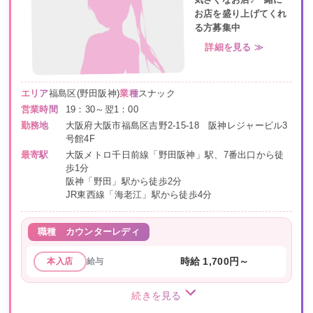
気さくなお店♪一緒に
お店を盛り上げてくれ
る方募集中
詳細を見る ≫
エリア
福島区(野田阪神)
業種
スナック
営業時間
19：30～翌1：00
勤務地
大阪府大阪市福島区吉野2-15-18 阪神レジャービル3
号館4F
最寄駅
大阪メトロ千日前線「野田阪神」駅、7番出口から徒
歩1分
阪神「野田」駅から徒歩2分
JR東西線「海老江」駅から徒歩4分
職種
カウンターレディ
給与
時給 1,700円～
本入店
続きを見る