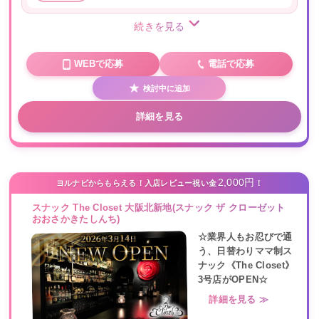
続きを見る
WEBで応募
電話で応募
検討中に追加
詳細を見る
2,000円
ヨルナビからもらえる！入店レビュー祝い金
！
スナック The Closet 大阪北新地(スナック ザ クローゼット
おおさかきたしんち)
☆業界人もお忍びで通
う、日替わりママ制ス
ナック《The Closet》
3号店がOPEN☆
詳細を見る ≫