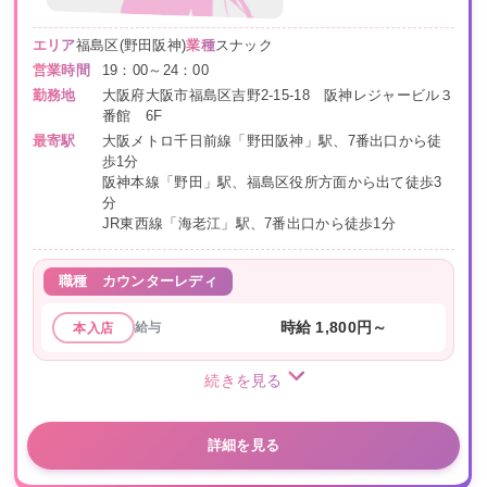
エリア
福島区(野田阪神)
業種
スナック
営業時間
19：00～24：00
勤務地
大阪府大阪市福島区吉野2-15-18 阪神レジャービル３
番館 6F
最寄駅
大阪メトロ千日前線「野田阪神」駅、7番出口から徒
歩1分
阪神本線「野田」駅、福島区役所方面から出て徒歩3
分
JR東西線「海老江」駅、7番出口から徒歩1分
職種
カウンターレディ
給与
時給 1,800円～
本入店
続きを見る
詳細を見る