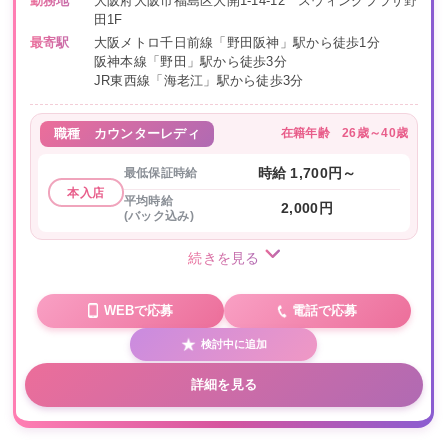
勤務地
大阪府大阪市福島区大開1-14-12 スウィングプラザ野
田1F
最寄駅
大阪メトロ千日前線「野田阪神」駅から徒歩1分
阪神本線「野田」駅から徒歩3分
JR東西線「海老江」駅から徒歩3分
在籍年齢
26歳～40歳
職種
カウンターレディ
最低保証時給
時給 1,700円～
本入店
平均時給
2,000円
(バック込み)
続きを見る
WEBで応募
電話で応募
検討中に追加
詳細を見る