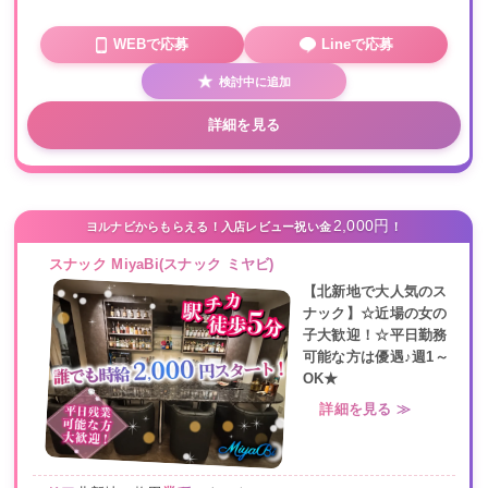
WEBで応募
Lineで応募
検討中に追加
詳細を見る
2,000円
ヨルナビからもらえる！入店レビュー祝い金
！
スナック MiyaBi(スナック ミヤビ)
【北新地で大人気のス
ナック】☆近場の女の
子大歓迎！☆平日勤務
可能な方は優遇♪週1～
OK★
詳細を見る ≫