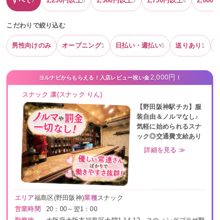
すべて
1,250
円以上
1,500
円以上
1,750
円以上
2,000
円
7
6
5
4
こだわりで絞り込む
男性向けのみ
オープニング
日払い・週払い
送りあり
1
5
1
2,000円
ヨルナビからもらえる！入店レビュー祝い金
！
スナック 凛(スナック りん)
【野田阪神駅チカ】服
装自由＆ノルマなし♪
気軽に始められるスナ
ック◎交通費支給あり
詳細を見る ≫
エリア
福島区(野田阪神)
業種
スナック
営業時間
20：00～翌1：00