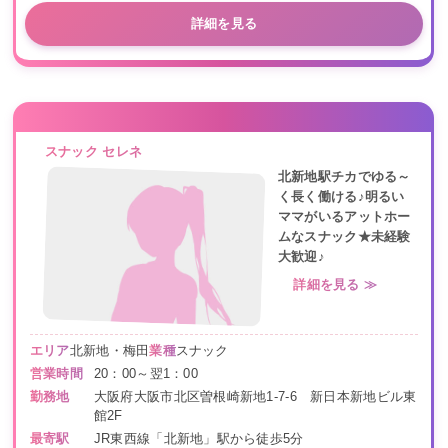
詳細を見る
スナック セレネ
北新地駅チカでゆる～
く長く働ける♪明るい
ママがいるアットホー
ムなスナック★未経験
大歓迎♪
詳細を見る ≫
エリア
北新地・梅田
業種
スナック
営業時間
20：00～翌1：00
勤務地
大阪府大阪市北区曽根崎新地1-7-6 新日本新地ビル東
館2F
最寄駅
JR東西線「北新地」駅から徒歩5分