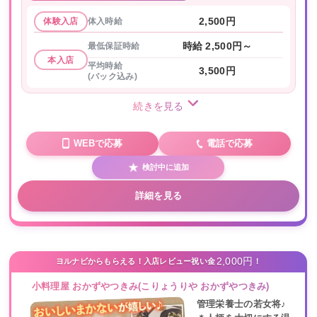
体入時給
2,500円
体験入店
最低保証時給
時給 2,500円～
本入店
平均時給
3,500円
(バック込み)
続きを見る
WEBで応募
電話で応募
検討中に追加
詳細を見る
2,000円
ヨルナビからもらえる！入店レビュー祝い金
！
小料理屋 おかずやつきみ(こりょうりや おかずやつきみ)
管理栄養士の若女将♪