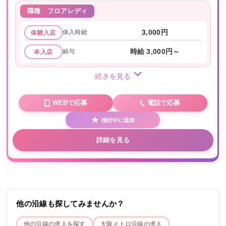
職種
フロアレディ
体入時給
3,000円
体験入店
給与
時給 3,000円～
本入店
続きを見る
WEBで応募
電話で応募
検討中に追加
詳細を見る
他の沿線も探してみませんか？
他の沿線の求人を探す
大阪メトロ
沿線の求人