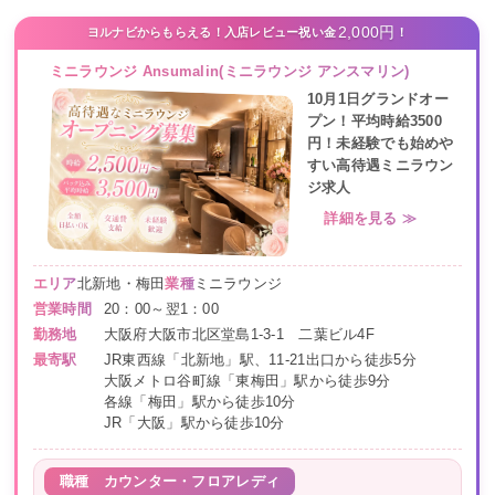
2,000円
ヨルナビからもらえる！入店レビュー祝い金
！
ミニラウンジ Ansumalin(ミニラウンジ アンスマリン)
10月1日グランドオー
プン！平均時給3500
円！未経験でも始めや
すい高待遇ミニラウン
ジ求人
詳細を見る ≫
エリア
北新地・梅田
業種
ミニラウンジ
営業時間
20：00～翌1：00
勤務地
大阪府大阪市北区堂島1-3-1 二葉ビル4F
最寄駅
JR東西線「北新地」駅、11-21出口から徒歩5分
大阪メトロ谷町線「東梅田」駅から徒歩9分
各線「梅田」駅から徒歩10分
JR「大阪」駅から徒歩10分
職種
カウンター・フロアレディ