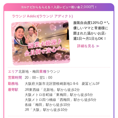
2,000円
ヨルナビからもらえる！入店レビュー祝い金
！
ラウンジ Addict(ラウンジ アディクト)
服装自由度120%◎＊*｡
優しいママと常連様に
囲まれた温かいお店♪
週1日〜月1日もOK！
詳細を見る ≫
エリア
北新地・梅田
業種
ラウンジ
営業時間
20：00～翌1：00
勤務地
大阪府大阪市北区曽根崎新地1-9-6 菱冨ビル3F
最寄駅
JR東西線「北新地」駅から徒歩2分
大阪メトロ谷町線「東梅田」駅から徒歩5分
大阪メトロ四つ橋線「西梅田」駅から徒歩5分
各線「梅田」駅から徒歩10分
JR「大阪」駅から徒歩10分