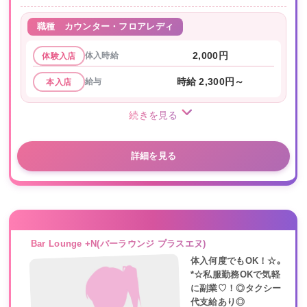
職種
カウンター・フロアレディ
体入時給
2,000円
体験入店
給与
時給 2,300円～
本入店
続きを見る
詳細を見る
Bar Lounge +N(バーラウンジ プラスエヌ)
体入何度でもOK！☆｡
*☆私服勤務OKで気軽
に副業♡！◎タクシー
代支給あり◎