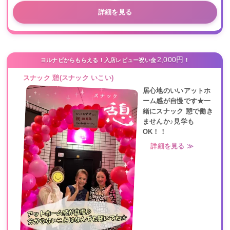
詳細を見る
2,000円
ヨルナビからもらえる！入店レビュー祝い金
！
スナック 憩(スナック いこい)
居心地のいいアットホ
ーム感が自慢です★一
緒にスナック 憩で働き
ませんか♪見学も
OK！！
詳細を見る ≫