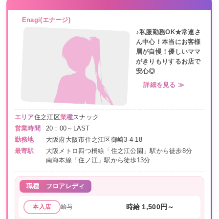
Enagi(エナージ)
♪私服勤務OK★常連さ
ん中心！本当にお客様
層が自慢！優しいママ
がきりもりするお店で
安心◎
詳細を見る ≫
エリア
住之江区
業種
スナック
営業時間
20：00～LAST
勤務地
大阪府大阪市住之江区御崎3-4-18
最寄駅
大阪メトロ四つ橋線「住之江公園」駅から徒歩8分
南海本線「住ノ江」駅から徒歩13分
職種
フロアレディ
給与
時給 1,500円～
本入店