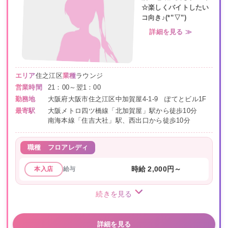
☆楽しくバイトしたい
コ向き♪(*”▽”)
詳細を見る ≫
エリア
住之江区
業種
ラウンジ
営業時間
21：00～翌1：00
勤務地
大阪府大阪市住之江区中加賀屋4-1-9 ぽてとビル1F
最寄駅
大阪メトロ四ツ橋線「北加賀屋」駅から徒歩10分
南海本線「住吉大社」駅、西出口から徒歩10分
職種
フロアレディ
給与
時給 2,000円～
本入店
続きを見る
詳細を見る