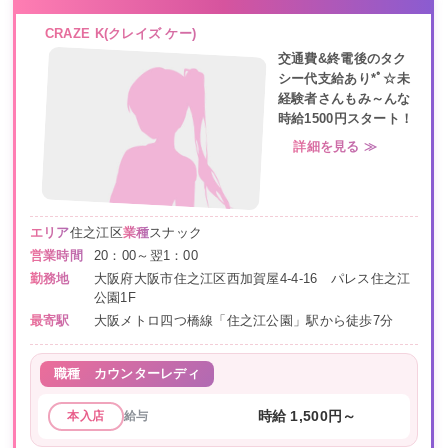
CRAZE K(クレイズ ケー)
交通費&終電後のタク
シー代支給あり*ﾟ☆未
経験者さんもみ～んな
時給1500円スタート！
詳細を見る ≫
エリア
住之江区
業種
スナック
営業時間
20：00～翌1：00
勤務地
大阪府大阪市住之江区西加賀屋4-4-16 パレス住之江
公園1F
最寄駅
大阪メトロ四つ橋線「住之江公園」駅から徒歩7分
職種
カウンターレディ
給与
時給 1,500円～
本入店