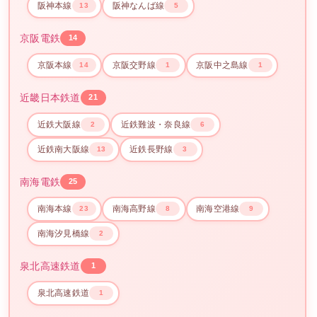
阪神本線
阪神なんば線
13
5
京阪電鉄
14
京阪本線
京阪交野線
京阪中之島線
14
1
1
近畿日本鉄道
21
近鉄大阪線
近鉄難波・奈良線
2
6
近鉄南大阪線
近鉄長野線
13
3
南海電鉄
25
南海本線
南海高野線
南海空港線
23
8
9
南海汐見橋線
2
泉北高速鉄道
1
泉北高速鉄道
1