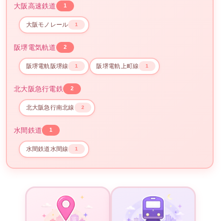
大阪高速鉄道
1
大阪モノレール
1
阪堺電気軌道
2
阪堺電軌阪堺線
阪堺電軌上町線
1
1
北大阪急行電鉄
2
北大阪急行南北線
2
水間鉄道
1
水間鉄道水間線
1