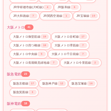
JR学研都市線(片町線)
JR阪和線
4
6
JR大和路線
JR関西空港線
JR宝塚線
7
1
10
大阪メトロ
41
大阪メトロ御堂筋線
大阪メトロ谷町線
19
17
大阪メトロ四つ橋線
大阪メトロ堺筋線
18
7
大阪メトロ中央線
大阪メトロ千日前線
5
7
大阪メトロ長堀鶴見緑地線
大阪メトロ今里筋線
7
2
阪急電鉄
23
阪急京都線
阪急神戸線
阪急宝塚線
17
12
16
阪急箕面線
3
阪神電鉄
18