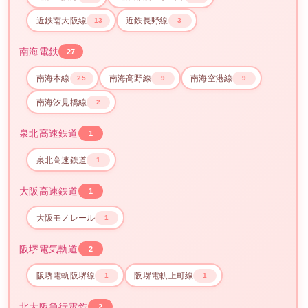
近鉄南大阪線
近鉄長野線
13
3
南海電鉄
27
南海本線
南海高野線
南海空港線
25
9
9
南海汐見橋線
2
泉北高速鉄道
1
泉北高速鉄道
1
大阪高速鉄道
1
大阪モノレール
1
阪堺電気軌道
2
阪堺電軌阪堺線
阪堺電軌上町線
1
1
北大阪急行電鉄
2