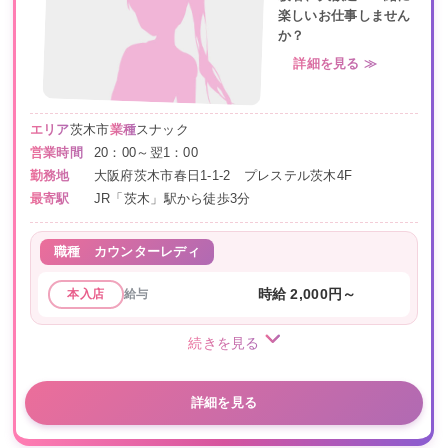
楽しいお仕事しません
か？
詳細を見る ≫
エリア
茨木市
業種
スナック
営業時間
20：00～翌1：00
勤務地
大阪府茨木市春日1-1-2 プレステル茨木4F
最寄駅
JR「茨木」駅から徒歩3分
職種
カウンターレディ
給与
時給 2,000円～
本入店
続きを見る
詳細を見る