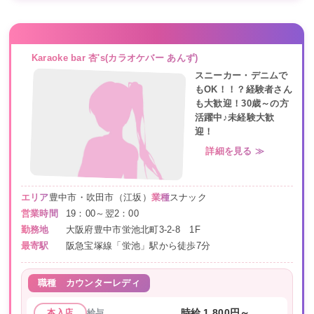
Karaoke bar 杏's(カラオケバー あんず)
スニーカー・デニムで
もOK！！？経験者さん
も大歓迎！30歳～の方
活躍中♪未経験大歓
迎！
詳細を見る ≫
エリア
豊中市・吹田市（江坂）
業種
スナック
営業時間
19：00～翌2：00
勤務地
大阪府豊中市蛍池北町3-2-8 1F
最寄駅
阪急宝塚線「蛍池」駅から徒歩7分
職種
カウンターレディ
給与
時給 1,800円～
本入店