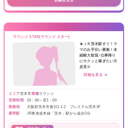
詳細を見る
ラウンジ STAR(ラウンジ スター)
★ＪＲ茨木駅すぐ！マ
マのお手伝い募集！未
経験大歓迎♪仕事帰り
にサクッと稼ぎたい方
必見☆
詳細を見る ≫
エリア
茨木市
業種
ラウンジ
営業時間
19：00～翌1：00
勤務地
大阪府茨木市春日1-1-2 プレステル茨木3F
最寄駅
JR東海道本線「茨木」駅から徒歩3分