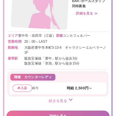
BAR♪ホールスタッフ
同時募集
詳細を見る ≫
エリア
豊中市・吹田市（江坂）
業種
コンカフェ＆バー
営業時間
20：00～LAST
勤務地
大阪府豊中市本町3-13-4 ギャラクシーエルベラーノ
1F
最寄駅
阪急宝塚線「豊中」駅から徒歩3分
阪急宝塚線「蛍池」駅から徒歩15分
職種
カウンターレディ
給与
時給 2,500円～
本入店
続きを見る