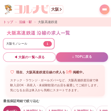
大阪
トップ
＞
沿線・駅
＞
大阪高速鉄道
大阪高速鉄道 沿線の求人一覧
大阪モノレール
1
⌂ TOPに戻る
◀
大阪
の一覧へ戻る
1
件
現在、
大阪高速鉄道沿線
の
求人を
掲載中。
スナック・ラウンジ・ガールズバーなど、
大阪高速鉄道沿線
で体
験入店OK・高収入・未経験歓迎のお店を厳選してご紹介します。
気になるお店は体入から気軽にスタートできます。
最低保証時給で絞り込む