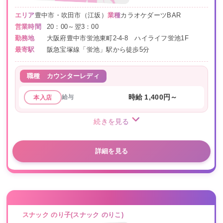
エリア
豊中市・吹田市（江坂）
業種
カラオケダーツBAR
営業時間
20：00～翌3：00
勤務地
大阪府豊中市蛍池東町2-4-8 ハイライフ蛍池1F
最寄駅
阪急宝塚線「蛍池」駅から徒歩5分
職種
カウンターレディ
給与
時給 1,400円～
本入店
続きを見る
詳細を見る
スナック のり子(スナック のりこ)