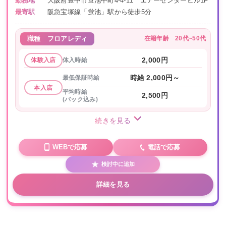
勤務地
大阪府豊中市蛍池中町4-4-11 エアーセンタービル1F
最寄駅
阪急宝塚線「蛍池」駅から徒歩5分
在籍年齢
20代~50代
職種
フロアレディ
体入時給
2,000円
体験入店
最低保証時給
時給 2,000円～
本入店
平均時給
2,500円
(バック込み)
続きを見る
WEBで応募
電話で応募
検討中に追加
詳細を見る