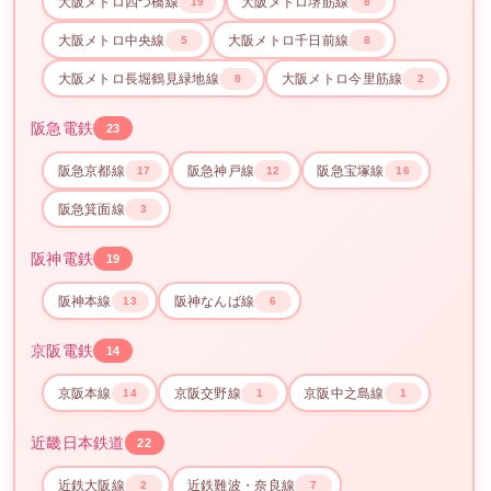
大阪メトロ四つ橋線
大阪メトロ堺筋線
19
8
大阪メトロ中央線
大阪メトロ千日前線
5
8
大阪メトロ長堀鶴見緑地線
大阪メトロ今里筋線
8
2
阪急電鉄
23
阪急京都線
阪急神戸線
阪急宝塚線
17
12
16
阪急箕面線
3
阪神電鉄
19
阪神本線
阪神なんば線
13
6
京阪電鉄
14
京阪本線
京阪交野線
京阪中之島線
14
1
1
近畿日本鉄道
22
近鉄大阪線
近鉄難波・奈良線
2
7