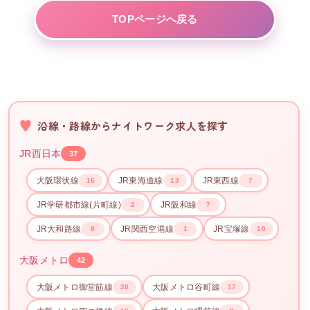
TOPページへ戻る
沿線・路線からナイトワーク求人を探す
JR西日本
37
大阪環状線
JR東海道線
JR東西線
16
13
7
JR学研都市線(片町線)
JR阪和線
2
7
JR大和路線
JR関西空港線
JR宝塚線
8
1
10
大阪メトロ
42
大阪メトロ御堂筋線
大阪メトロ谷町線
20
17