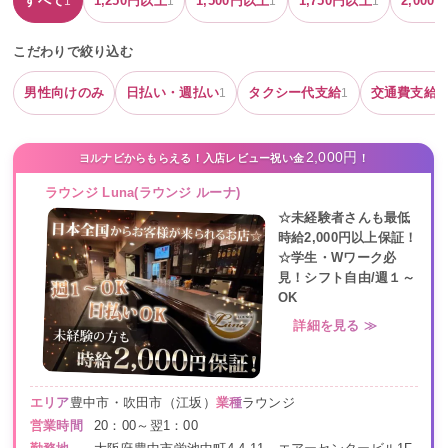
すべて
1,250
円以上
1,500
円以上
1,750
円以上
2,000
円
1
1
1
1
こだわりで絞り込む
男性向けのみ
日払い・週払い
タクシー代支給
交通費支給
1
1
1
2,000円
ヨルナビからもらえる！入店レビュー祝い金
！
ラウンジ Luna(ラウンジ ルーナ)
☆未経験者さんも最低
時給2,000円以上保証！
☆学生・Wワーク必
見！シフト自由/週１～
OK
詳細を見る ≫
エリア
豊中市・吹田市（江坂）
業種
ラウンジ
営業時間
20：00～翌1：00