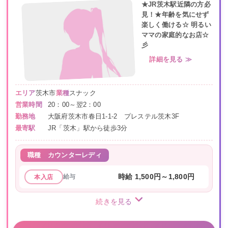
★JR茨木駅近隣の方必
見！★年齢を気にせず
楽しく働ける☆ 明るい
ママの家庭的なお店☆
彡
詳細を見る ≫
エリア
茨木市
業種
スナック
営業時間
20：00～翌2：00
勤務地
大阪府茨木市春日1-1-2 プレステル茨木3F
最寄駅
JR「茨木」駅から徒歩3分
職種
カウンターレディ
給与
時給 1,500円～1,800円
本入店
続きを見る