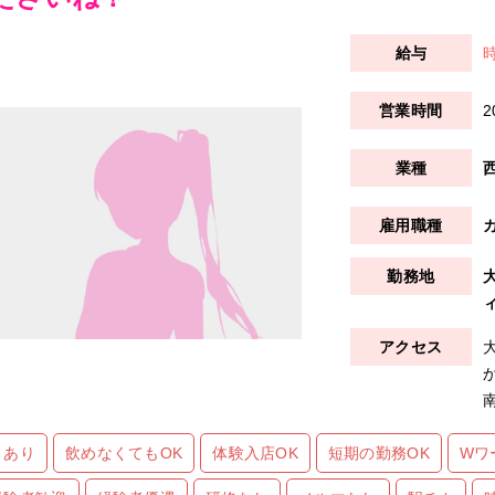
時
2
りあり
飲めなくてもOK
体験入店OK
短期の勤務OK
Wワ