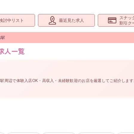
スナッ
検討中リスト
最近見た求人
割引ク
出
駅
求人一覧
。
出駅周辺
で体験入店OK・高収入・未経験歓迎のお店を厳選してご紹介しま