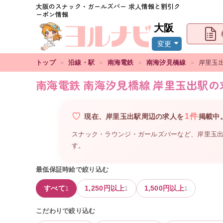
大阪
のスナック・ガールズバー 求人情報と割引ク
ーポン情報
大阪
変更
トップ
＞
沿線・駅
＞
南海電鉄
＞
南海汐見橋線
＞
岸里玉
南海電鉄 南海汐見橋線 岸里玉出駅の
1
件
現在、
岸里玉出駅周辺
の
求人を
掲載中
スナック・ラウンジ・ガールズバーなど、
岸里玉
す。
最低保証時給で絞り込む
すべて
1,250
円以上
1,500
円以上
1
1
1
こだわりで絞り込む