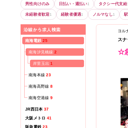
男性向けのみ
日払い・週払い
タクシー代支給
1
未経験者歓迎
経験者優遇
ノルマなし
1
1
1
沿線から求人検索
ヨル
スナ
南海電鉄
25
☆
南海汐見橋線
2
岸里玉出
1
南海本線
23
南海高野線
8
南海空港線
9
JR西日本
37
大阪メトロ
41
阪急電鉄
23