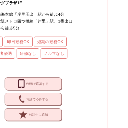
ングプラザ1F
南海本線「岸里玉出」駅から徒歩4分
大阪メトロ四つ橋線「岸里」駅、3番出口
から徒歩5分
即日勤務OK
短期の勤務OK
者優遇
研修なし
ノルマなし
WEBで応募する
電話で応募する
検討中に追加