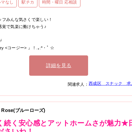
ルマなし
駅チカ
時間・曜日 応相談
ッフみんな気さくで楽しい！
感覚で気楽に働けちゃう♪
が
ozy <コージー> 』！.｡:*・ﾟ ☆
詳細を見る
西成区
スナック
求
関連求人：
e Rose(ブルーローズ)
く続く安心感とアットホームさが魅力★
ださいね！