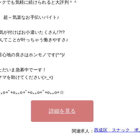
ークでも気軽に続けられると大評判＾＾
気楽なお手伝いバイト♪
付けばお小遣いたくさん!?!?
てことが叶っちゃう働きやすさ♪
居心地の良さはホンモノです(^^)/
いま急募中でーす！
を助けてください(>_<)
｡o+ﾟ+o｡｡o+ﾟ+o｡｡o+ﾟ+o｡｡o+☆
詳細を見る
西成区
スナック
求
関連求人：