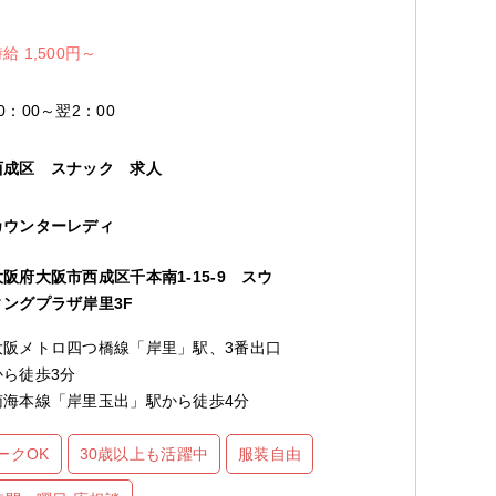
給 1,500円～
0：00～翌2：00
西成区
スナック
求人
カウンターレディ
大阪府大阪市西成区千本南1-15-9 スウ
ィングプラザ岸里3F
大阪メトロ四つ橋線「岸里」駅、3番出口
から徒歩3分
南海本線「岸里玉出」駅から徒歩4分
ークOK
30歳以上も活躍中
服装自由