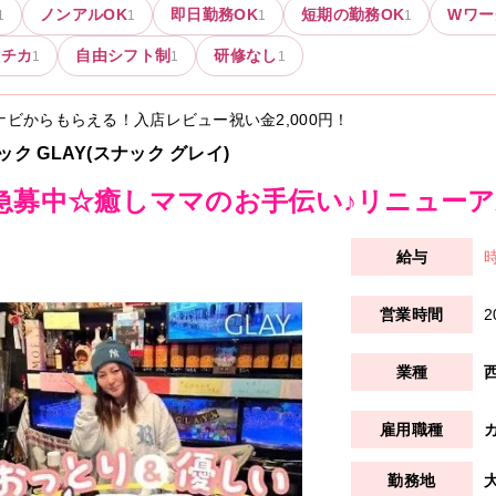
ノンアルOK
即日勤務OK
短期の勤務OK
Wワー
1
1
1
1
駅チカ
自由シフト制
研修なし
1
1
1
ナビからもらえる！入店レビュー祝い金
2,000円
！
ック GLAY(スナック グレイ)
急募中☆癒しママのお手伝い♪リニューアル
時
2