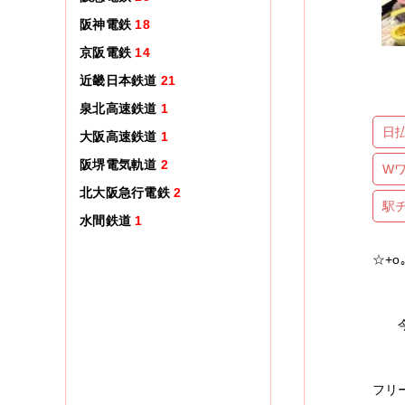
阪神電鉄
18
京阪電鉄
14
近畿日本鉄道
21
泉北高速鉄道
1
日
大阪高速鉄道
1
阪堺電気軌道
2
W
北大阪急行電鉄
2
駅
水間鉄道
1
☆+o｡
リニ
今な
癒し
フリ