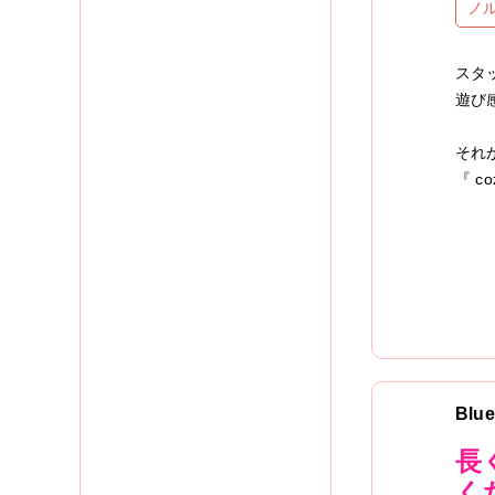
ノ
スタ
遊び
それ
『 c
Blu
長
く