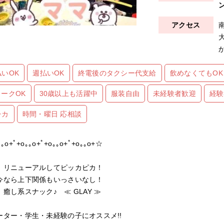
払いOK
週払いOK
終電後のタクシー代支給
飲めなくてもOK
ワークOK
30歳以上も活躍中
服装自由
未経験者歓迎
経験
チカ
時間・曜日 応相談
｡o+ﾟ+o｡｡o+ﾟ+o｡｡o+ﾟ+o｡｡o+☆
ューアルしてピッカピカ！
ら上下関係もいっさいなし！
系スナック♪ ≪ GLAY ≫
ーター・学生・未経験の子にオススメ!!