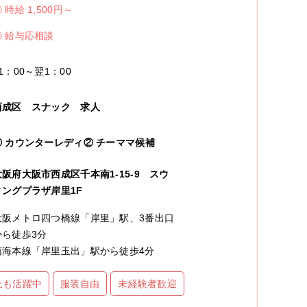
①
時給 1,500円～
②
給与応相談
1：00～翌1：00
西成区
スナック
求人
①
カウンターレディ
②
チーママ候補
大阪府大阪市西成区千本南1-15-9 スウ
ィングプラザ岸里1F
大阪メトロ四つ橋線「岸里」駅、3番出口
から徒歩3分
南海本線「岸里玉出」駅から徒歩4分
上も活躍中
服装自由
未経験者歓迎