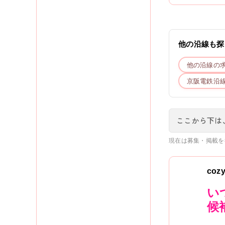
他の沿線も探
他の沿線の
京阪電鉄
沿
ここから下は
現在は募集・掲載を
coz
い
候