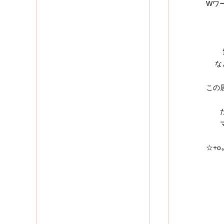
Wワ
超～
気が
なん
この
ただ
ママ
☆+o｡