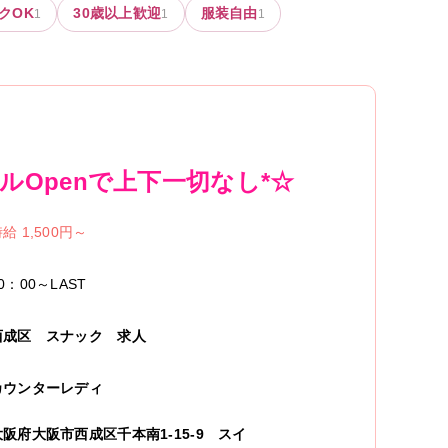
クOK
30歳以上歓迎
服装自由
1
1
1
Openで上下一切なし*☆
給 1,500円～
0：00～LAST
西成区
スナック
求人
カウンターレディ
大阪府大阪市西成区千本南1-15-9 スイ