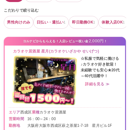
こだわりで絞り込む
男性向けのみ
日払い・週払い
即日勤務OK
体験入店OK
1
1
1
2,000円
ヨルナビからもらえる！入店レビュー祝い金
！
カラオケ居酒屋 星月(カラオケいざかや せいげつ)
☆私服で気軽に働ける
♪カラオケ好き歓迎！
未経験でも安心★20代
～40代活躍中！
詳細を見る ≫
エリア
西成区
業種
カラオケ居酒屋
営業時間
16：00～24：00
勤務地
大阪府大阪市西成区萩之茶屋1-7-18 星月ビル1F