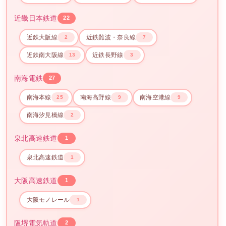
近畿日本鉄道
22
近鉄大阪線
近鉄難波・奈良線
2
7
近鉄南大阪線
近鉄長野線
13
3
南海電鉄
27
南海本線
南海高野線
南海空港線
25
9
9
南海汐見橋線
2
泉北高速鉄道
1
泉北高速鉄道
1
大阪高速鉄道
1
大阪モノレール
1
阪堺電気軌道
2