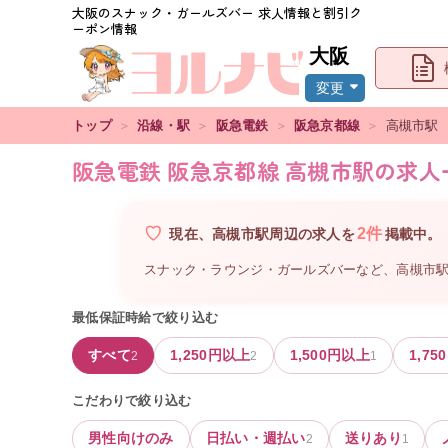
大阪
のスナック・ガールズバー 求人情報と割引ク
ーポン情報
大阪
変更
トップ
＞
沿線・駅
＞
阪急電鉄
＞
阪急京都線
＞
高槻市
駅
阪急電鉄 阪急京都線 高槻市駅の求人
2
件
現在、
高槻市駅周辺
の
求人を
掲載中。
スナック・ラウンジ・ガールズバーなど、
高槻市
最低保証時給で絞り込む
すべて
1,250
円以上
1,500
円以上
1,750
2
2
1
こだわりで絞り込む
男性向けのみ
日払い・週払い
送りあり
2
1