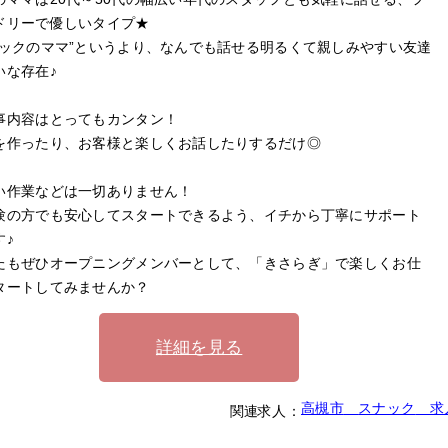
ドリーで優しいタイプ★
ナックのママ”というより、なんでも話せる明るくて親しみやすい友達
いな存在♪
事内容はとってもカンタン！
を作ったり、お客様と楽しくお話したりするだけ◎
い作業などは一切ありません！
験の方でも安心してスタートできるよう、イチから丁寧にサポート
す♪
たもぜひオープニングメンバーとして、「きさらぎ」で楽しくお仕
タートしてみませんか？
詳細を見る
高槻市
スナック
求
関連求人：