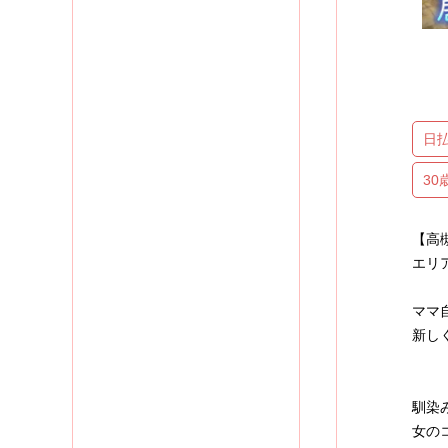
日
3
【高
エリ
ママ
新し
馴染
女の