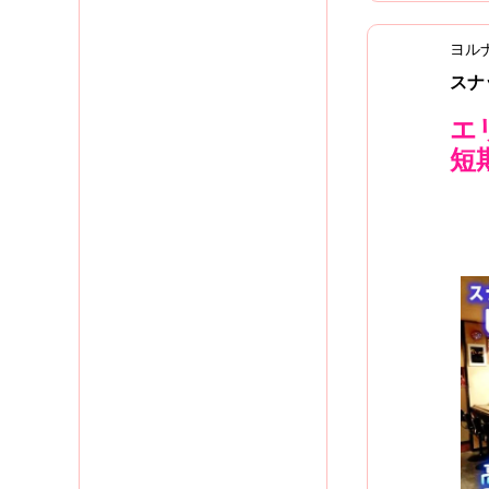
ヨル
スナ
エ
短