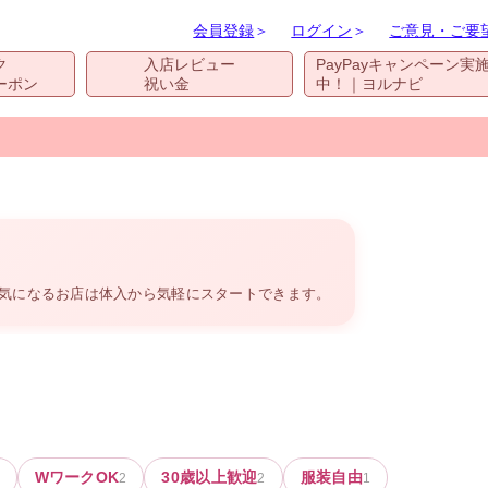
会員登録
＞
ログイン
＞
ご意見・ご要
ク
入店レビュー
PayPayキャンペーン実
ーポン
祝い金
中！｜ヨルナビ
。気になるお店は体入から気軽にスタートできます。
WワークOK
30歳以上歓迎
服装自由
2
2
1