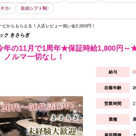
駅チカ
自由シフト制
2
2
ナビからもらえる！入店レビュー祝い金
2,000円
！
ック きさらぎ
今年の11月で1周年★保証時給1,800円
、ノルマ一切なし！
時
2
2