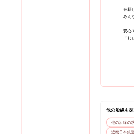
在籍
みん
安心
「じ
他の沿線も探
他の沿線の
近畿日本鉄