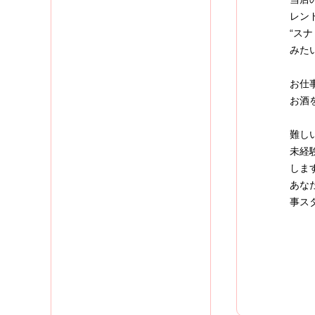
レン
“ス
みた
お仕
お酒
難し
未経
しま
あな
事ス