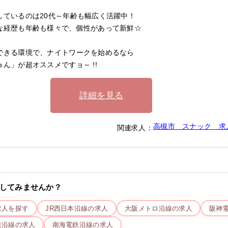
しているのは20代～年齢も幅広く活躍中！
な経歴も年齢も様々で、個性があって新鮮☆
できる環境で、ナイトワークを始めるなら
ゅん」が超オススメですョ～ !!
詳細を見る
高槻市
スナック
求
関連求人：
してみませんか？
求人を探す
JR西日本
沿線の求人
大阪メトロ
沿線の求人
阪神
道
沿線の求人
南海電鉄
沿線の求人