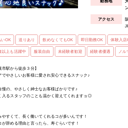
払いOK
送りあり
飲めなくてもOK
即日勤務OK
体験入店
0歳以上も活躍中
服装自由
未経験者歓迎
経験者優遇
ノル
槻市駅から徒歩３分】
アでやさしいお客様に愛され安心できるスナック♪
自慢の、やさしく紳士なお客様ばかりです♪
く入るスタッフのことも温かく迎えてくれますョ◎
みやすくて、長く働いてくれるコが多いんです！
コが辞める理由と言ったら、寿ぐらいです！