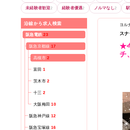
未経験者歓迎
経験者優遇
ノルマなし
2
2
2
沿線から求人検索
ヨル
スナ
阪急電鉄
23
★
阪急京都線
17
チ
高槻市
2
富田
1
茨木市
2
十三
2
大阪梅田
10
阪急神戸線
12
阪急宝塚線
16