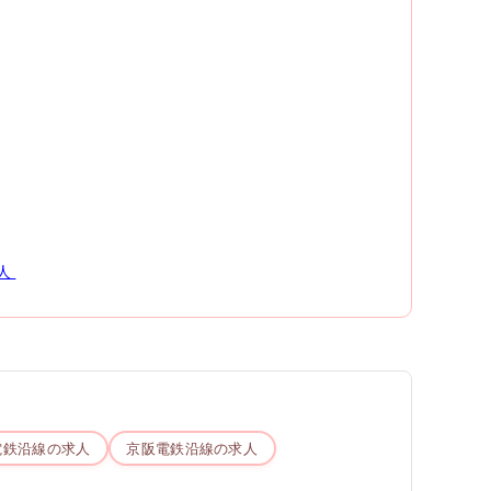
人
電鉄
沿線の求人
京阪電鉄
沿線の求人