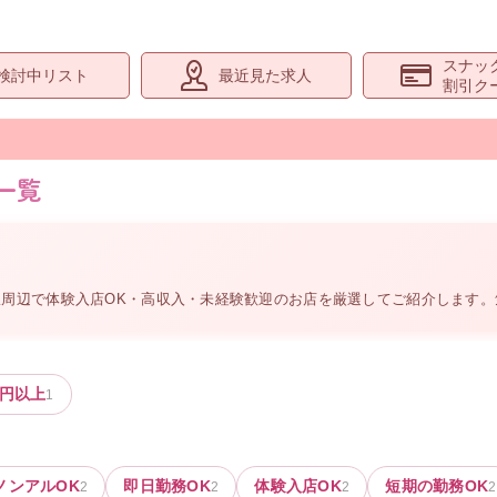
スナッ
検討中リスト
最近見た求人
割引ク
一覧
駅周辺
で体験入店OK・高収入・未経験歓迎のお店を厳選してご紹介します
円以上
1
ノンアルOK
即日勤務OK
体験入店OK
短期の勤務OK
2
2
2
2