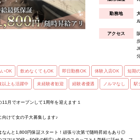
ル
払いOK
飲めなくてもOK
即日勤務OK
体験入店OK
短期の
0歳以上も活躍中
未経験者歓迎
経験者優遇
ノルマなし
駅
の11月でオープンして1周年を迎えます１
に向けて女の子大募集します♪
はなんと1,800円保証スタート！頑張り次第で随時昇給もあり◎
のママは20代～50代の幅広い年代のスタッフとも気軽に話せる、フ