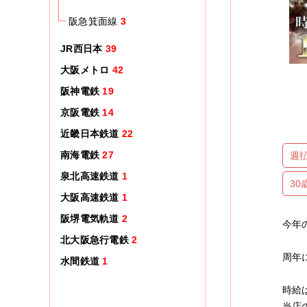
阪急箕面線
3
JR西日本
39
大阪メトロ
42
阪神電鉄
19
京阪電鉄
14
近畿日本鉄道
22
南海電鉄
27
週
泉北高速鉄道
1
3
大阪高速鉄道
1
阪堺電気軌道
2
今年
北大阪急行電鉄
2
周年
水間鉄道
1
時給
当店