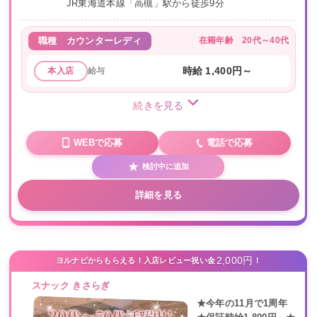
JR東海道本線「高槻」駅から徒歩9分
在籍年齢
20代～40代
職種
カウンターレディ
給与
時給 1,400円～
本入店
続きを見る
WEBで応募
電話で応募
検討中に追加
詳細を見る
2,000円
ヨルナビからもらえる！入店レビュー祝い金
！
スナック きさらぎ
★今年の11月で1周年