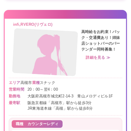
infi,RVERO(リヴェロ)
高時給をお約束！バッ
ク・交通費あり！姉妹
店ショットバーのバー
テンダー同時募集！
詳細を見る ≫
エリア
高槻市
業種
スナック
営業時間
20：00～翌4：00
勤務地
大阪府高槻市城北町2-14-3 青山メロディビル1F
最寄駅
阪急京都線「高槻市」駅から徒歩3分
JR東海道本線「高槻」駅から徒歩8分
職種
カウンターレディ