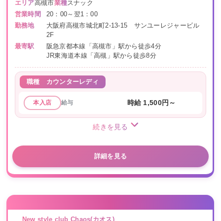
エリア
高槻市
業種
スナック
営業時間
20：00～翌1：00
勤務地
大阪府高槻市城北町2-13-15 サンユーレジャービル
2F
最寄駅
阪急京都本線「高槻市」駅から徒歩4分
JR東海道本線「高槻」駅から徒歩8分
職種
カウンターレディ
給与
時給 1,500円～
本入店
続きを見る
詳細を見る
New style club Chaos(カオス)