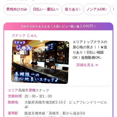
男性向けのみ
日払い・週払い
送りあり
ノンアルOK
即
2
1
2
2,000円
ヨルナビからもらえる！入店レビュー祝い金
！
スナック じゅん
エリアトップクラスの
居心地の良さ！！★送
りあり！日払い相談
OK！短期勤務OK♪
詳細を見る ≫
エリア
高槻市
業種
スナック
営業時間
20：00～翌1：00
勤務地
大阪府高槻市城北町2-13-2 ピュアフレンドリービル
4F
最寄駅
阪急京都本線「高槻市」駅から徒歩3分