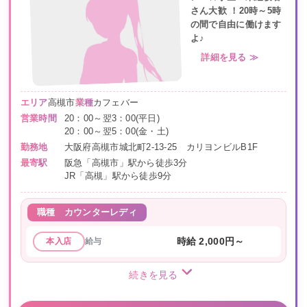
さん大歓 ！20時～5時
の間で自由に働けます
よ♪
詳細を見る ≫
エリア
高槻市
業種
カフェバー
営業時間
20：00～翌3：00(平日)
20：00～翌5：00(金・土)
勤務地
大阪府高槻市城北町2-13-25 カリヨンビルB1F
最寄駅
阪急「高槻市」駅から徒歩3分
JR「高槻」駅から徒歩9分
職種
カウンターレディ
給与
時給 2,000円～
本入店
続きを見る