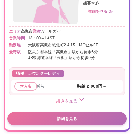
接客☆彡
詳細を見る ≫
エリア
高槻市
業種
ガールズバー
営業時間
18：00～LAST
勤務地
大阪府高槻市城北町2-4-15 MOビル5F
最寄駅
阪急京都本線「高槻市」駅から徒歩3分
JR東海道本線「高槻」駅から徒歩9分
職種
カウンターレディ
給与
時給 2,000円～
本入店
続きを見る
詳細を見る