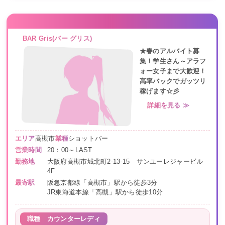
BAR Gris(バー グリス)
★春のアルバイト募
集！学生さん～アラフ
ォー女子まで大歓迎！
高率バックでガッツリ
稼げます☆彡
詳細を見る ≫
エリア
高槻市
業種
ショットバー
営業時間
20：00～LAST
勤務地
大阪府高槻市城北町2-13-15 サンユーレジャービル
4F
最寄駅
阪急京都線「高槻市」駅から徒歩3分
JR東海道本線「高槻」駅から徒歩10分
職種
カウンターレディ