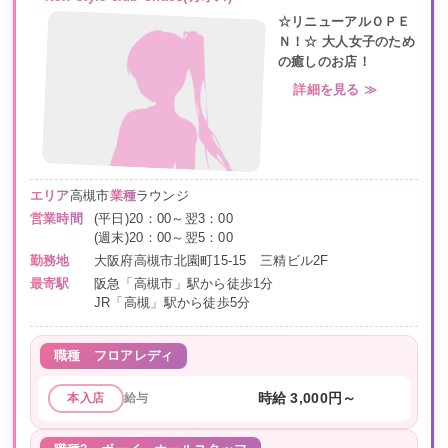
☆リニューアルＯＰＥ
Ｎ！☆ 大人女子のため
の癒しのお店！
詳細を見る ≫
エリア
高槻市
業種
ラウンジ
営業時間
(平日)20：00～翌3：00
(週末)20：00～翌5：00
勤務地
大阪府高槻市北園町15-15 三精ビル2F
最寄駅
阪急「高槻市」駅から徒歩1分
JR「高槻」駅から徒歩5分
職種
フロアレディ
給与
時給 3,000円～
本入店