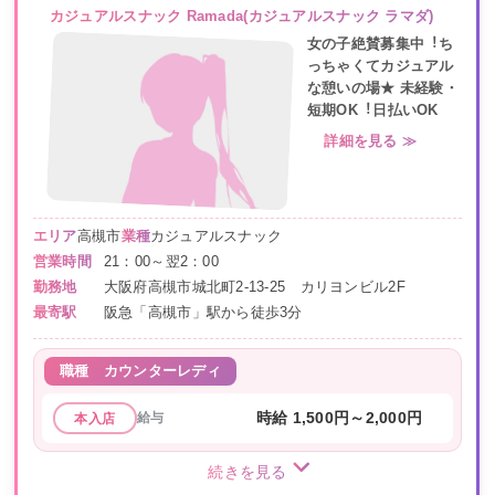
カジュアルスナック Ramada(カジュアルスナック ラマダ)
⼥の⼦絶賛募集中︕ち
っちゃくてカジュアル
な憩いの場★ 未経験・
短期OK︕⽇払いOK
詳細を見る ≫
エリア
高槻市
業種
カジュアルスナック
営業時間
21：00～翌2：00
勤務地
大阪府高槻市城北町2-13-25 カリヨンビル2F
最寄駅
阪急「高槻市」駅から徒歩3分
職種
カウンターレディ
給与
時給 1,500円～2,000円
本入店
続きを見る