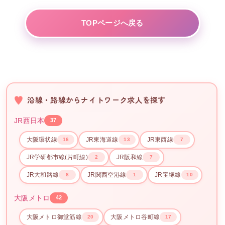
TOPページへ戻る
沿線・路線からナイトワーク求人を探す
JR西日本
37
大阪環状線
JR東海道線
JR東西線
16
13
7
JR学研都市線(片町線)
JR阪和線
2
7
JR大和路線
JR関西空港線
JR宝塚線
8
1
10
大阪メトロ
42
大阪メトロ御堂筋線
大阪メトロ谷町線
20
17