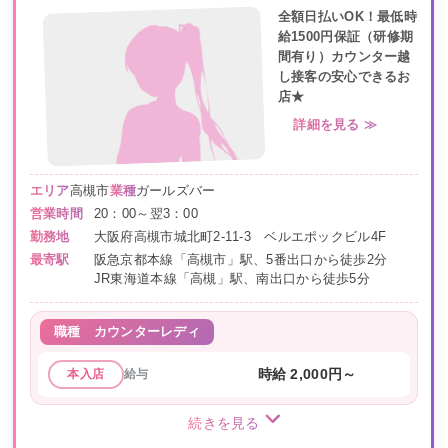
全額日払いOK！最低時
給1500円保証（研修期
間有り）カウンター越
し接客の安心できるお
店★
詳細を見る ≫
エリア
高槻市
業種
ガールズバー
営業時間
20：00～翌3：00
勤務地
大阪府高槻市城北町2-11-3 ベルエポックビル4F
最寄駅
阪急京都本線「高槻市」駅、5番出口から徒歩2分
JR東海道本線「高槻」駅、南出口から徒歩5分
職種
カウンターレディ
給与
時給 2,000円～
本入店
続きを見る