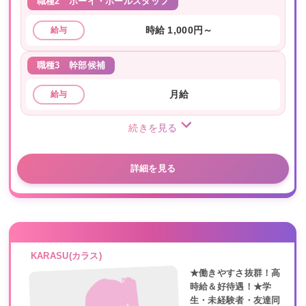
職種2
ボーイ・ホールスタッフ
時給 1,000円～
給与
職種3
幹部候補
月給
給与
続きを見る
詳細を見る
KARASU(カラス)
★働きやすさ抜群！高
時給＆好待遇！★学
生・未経験者・友達同