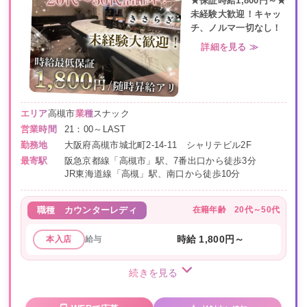
★保証時給1,800円～★
未経験大歓迎！キャッ
チ、ノルマ一切なし！
詳細を見る ≫
エリア
高槻市
業種
スナック
営業時間
21：00～LAST
勤務地
大阪府高槻市城北町2-14-11 シャリテビル2F
最寄駅
阪急京都線「高槻市」駅、7番出口から徒歩3分
JR東海道線「高槻」駅、南口から徒歩10分
在籍年齢
20代～50代
職種
カウンターレディ
給与
時給 1,800円～
本入店
続きを見る