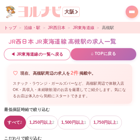
大阪
トップ
＞
沿線・駅
＞
JR西日本
＞
JR東海道線
＞
高槻
駅
JR西日本 JR東海道線 高槻駅の求人一覧
⌂ TOPに戻る
◀
JR東海道線
の一覧へ戻る
2
件
現在、
高槻駅周辺
の
求人を
掲載中。
スナック・ラウンジ・ガールズバーなど、
高槻駅周辺
で体験入店
OK・高収入・未経験歓迎のお店を厳選してご紹介します。気にな
るお店は体入から気軽にスタートできます。
最低保証時給で絞り込む
すべて
1,250
円以上
1,500
円以上
1,750
円以上
2
2
1
1
こだわりで絞り込む