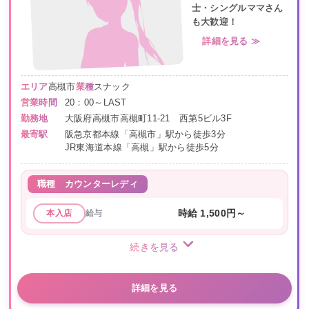
士・シングルママさん
も大歓迎！
詳細を見る ≫
エリア
高槻市
業種
スナック
営業時間
20：00～LAST
勤務地
大阪府高槻市高槻町11-21 西第5ビル3F
最寄駅
阪急京都本線「高槻市」駅から徒歩3分
JR東海道本線「高槻」駅から徒歩5分
職種
カウンターレディ
給与
時給 1,500円～
本入店
続きを見る
詳細を見る