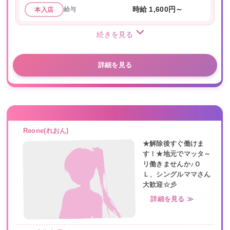
給与
時給 1,600円～
本入店
続きを見る
詳細を見る
Reone(れおん)
★解除後すぐ働けま
す！★地元でマッタ～
リ働きませんか♪Ｏ
Ｌ、シングルママさん
大歓迎☆彡
詳細を見る ≫