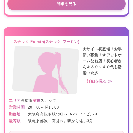
詳細を見る
スナック Fu-min(スナック フーミン)
★サイト初登場！お手
伝い募集！★アットホ
ームなお店！初心者さ
ん＆３０～４０代も活
躍中☆彡
詳細を見る ≫
エリア
高槻市
業種
スナック
営業時間
20：00～翌1：00
勤務地
大阪府高槻市城北町2-13-23 SKビル2F
最寄駅
阪急京都線「高槻市」駅から徒歩3分