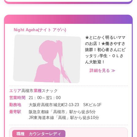
Night Ageha(ナイト アゲハ)
★とにかく明るいママ
のお店！★働きやすさ
抜群！初心者さんにピ
ッタリ♪学生・ＯＬさ
ん大歓迎！
詳細を見る ≫
エリア
高槻市
業種
スナック
営業時間
21：00～翌1：00
勤務地
大阪府高槻市城北町2-13-23 SKビル1F
最寄駅
阪急京都線「高槻市」駅から徒歩5分
JR東海道本線「高槻」駅から徒歩10分
職種
カウンターレディ