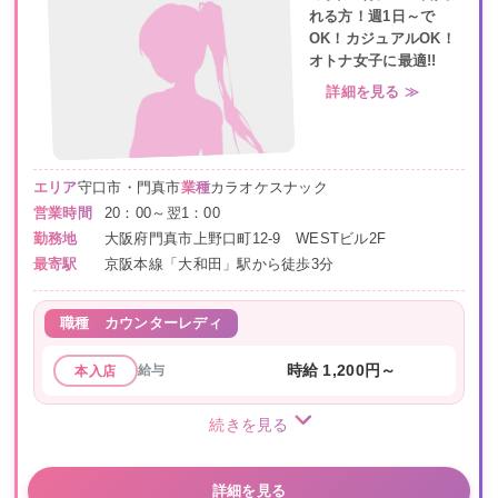
れる方！週1日～で
OK！カジュアルOK！
オトナ女子に最適!!
詳細を見る ≫
エリア
守口市・門真市
業種
カラオケスナック
営業時間
20：00～翌1：00
勤務地
大阪府門真市上野口町12-9 WESTビル2F
最寄駅
京阪本線「大和田」駅から徒歩3分
職種
カウンターレディ
給与
時給 1,200円～
本入店
続きを見る
詳細を見る