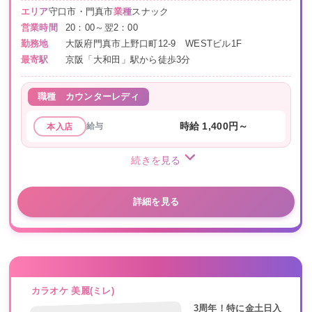
エリア
守口市・門真市
業種
スナック
営業時間
20：00～翌2：00
勤務地
大阪府門真市上野口町12-9 WESTビル1F
最寄駅
京阪「大和田」駅から徒歩3分
職種
カウンターレディ
給与
時給 1,400円～
本入店
続きを見る
詳細を見る
カラオケ 美麗(ミレ)
3周年！特に金土日入