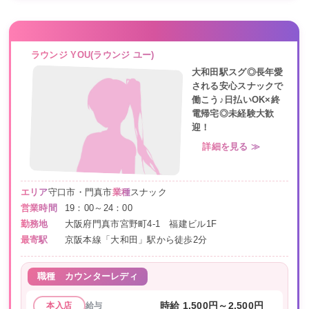
ラウンジ YOU(ラウンジ ユー)
大和田駅スグ◎長年愛
される安心スナックで
働こう♪日払いOK×終
電帰宅◎未経験大歓
迎！
詳細を見る ≫
エリア
守口市・門真市
業種
スナック
営業時間
19：00～24：00
勤務地
大阪府門真市宮野町4-1 福建ビル1F
最寄駅
京阪本線「大和田」駅から徒歩2分
職種
カウンターレディ
給与
時給 1,500円～2,500円
本入店