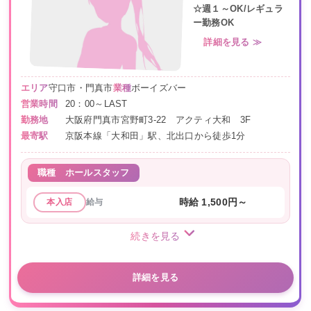
☆週１～OK/レギュラ
ー勤務OK
詳細を見る ≫
エリア
守口市・門真市
業種
ボーイズバー
営業時間
20：00～LAST
勤務地
大阪府門真市宮野町3-22 アクティ大和 3F
最寄駅
京阪本線「大和田」駅、北出口から徒歩1分
職種
ホールスタッフ
給与
時給 1,500円～
本入店
続きを見る
詳細を見る