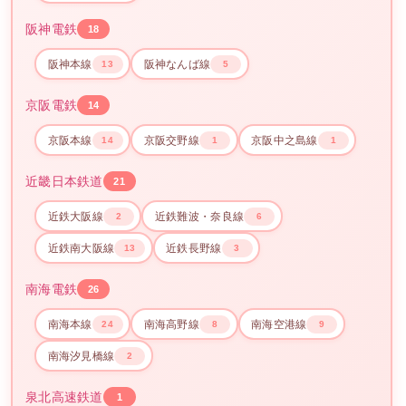
阪神電鉄
18
阪神本線
阪神なんば線
13
5
京阪電鉄
14
京阪本線
京阪交野線
京阪中之島線
14
1
1
近畿日本鉄道
21
近鉄大阪線
近鉄難波・奈良線
2
6
近鉄南大阪線
近鉄長野線
13
3
南海電鉄
26
南海本線
南海高野線
南海空港線
24
8
9
南海汐見橋線
2
泉北高速鉄道
1