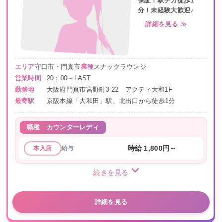
保証！駅チカ徒歩1
分！未経験大歓迎♪
詳細を見る ≫
エリア
守口市・門真市
業種
スナックラウンジ
営業時間
20：00～LAST
勤務地
大阪府門真市宮野町3-22 アクティ大和1F
最寄駅
京阪本線「大和田」駅、北出口から徒歩1分
職種
カウンターレディ
給与
時給 1,800円～
本入店
続きを見る
詳細を見る