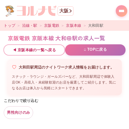
大阪
トップ
＞
沿線・駅
＞
京阪電鉄
＞
京阪本線
＞
大和田
駅
京阪電鉄 京阪本線 大和田駅の求人一覧
⌂ TOPに戻る
◀
京阪本線
の一覧へ戻る
大和田駅周辺
の
ナイトワーク求人情報をお届けします。
スナック・ラウンジ・ガールズバーなど、
大和田駅周辺
で体験入
店OK・高収入・未経験歓迎のお店を厳選してご紹介します。気に
なるお店は体入から気軽にスタートできます。
こだわりで絞り込む
男性向けのみ