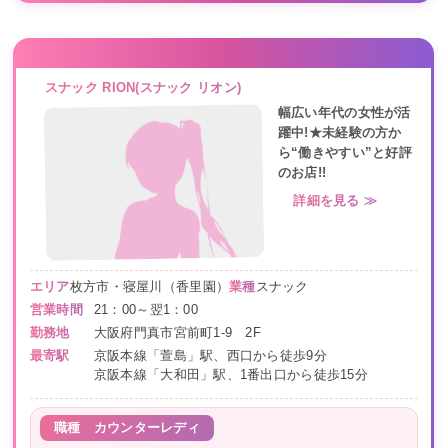
スナック RION(スナック リオン)
幅広い年代の女性が活
躍中!★未経験の方か
ら“働きやすい”と好評
のお店!!
詳細を見る ≫
エリア
枚方市・寝屋川（香里園）
業種
スナック
営業時間
21：00～翌1：00
勤務地
大阪府門真市宮前町1-9 2F
最寄駅
京阪本線「萱島」駅、西口から徒歩9分
京阪本線「大和田」駅、1番出口から徒歩15分
職種
カウンターレディ