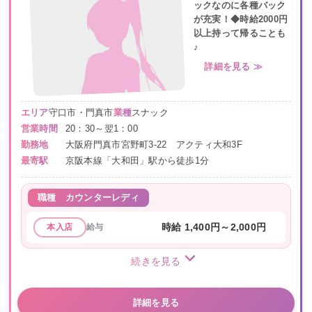
ックなのに各種バック
が充実！◆時給2000円
以上持って帰ることも
♪
詳細を見る ≫
エリア
守口市・門真市
業種
スナック
営業時間
20：30～翌1：00
勤務地
大阪府門真市宮野町3-22 アクティ大和3F
最寄駅
京阪本線「大和田」駅から徒歩1分
職種
カウンターレディ
給与
時給 1,400円～2,000円
本入店
続きを見る
詳細を見る