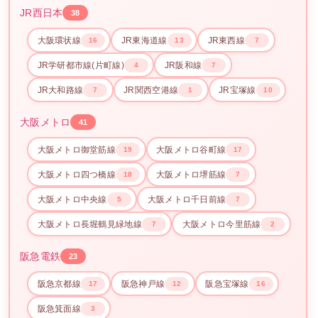
JR西日本
38
大阪環状線
JR東海道線
JR東西線
16
13
7
JR学研都市線(片町線)
JR阪和線
4
7
JR大和路線
JR関西空港線
JR宝塚線
7
1
10
大阪メトロ
41
大阪メトロ御堂筋線
大阪メトロ谷町線
19
17
大阪メトロ四つ橋線
大阪メトロ堺筋線
18
7
大阪メトロ中央線
大阪メトロ千日前線
5
7
大阪メトロ長堀鶴見緑地線
大阪メトロ今里筋線
7
2
阪急電鉄
23
阪急京都線
阪急神戸線
阪急宝塚線
17
12
16
阪急箕面線
3