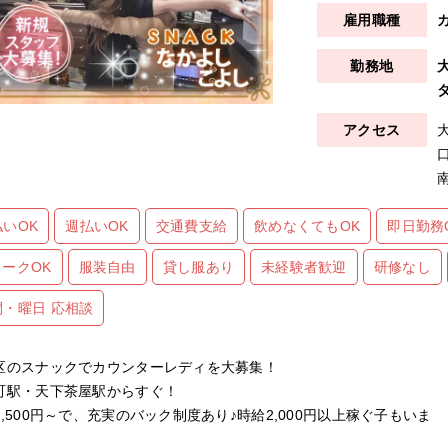
払いOK
週払いOK
交通費支給
飲めなくてもOK
即日勤務
ワークOK
服装自由
貸し服あり
未経験者歓迎
研修なし
間・曜日 応相談
区のスナックでカウンターレディを大募集！
町駅・天下茶屋駅からすぐ！
1,500円～で、充実のバック制度あり♪時給2,000円以上稼ぐ子もいま