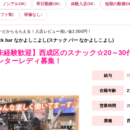
ノンアルOK
即日勤務OK
体験入店OK
短期の勤務O
1
1
1
シフト制
研修なし
1
1
ナビからもらえる！入店レビュー祝い金
2,000円
！
ack bar なかよしこよし(スナック バー なかよしこよし)
未経験歓迎】西成区のスナック☆20～30
ンターレディ募集！
時
2
2