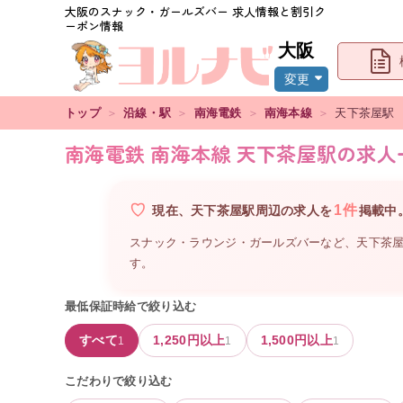
大阪
のスナック・ガールズバー 求人情報と割引ク
ーポン情報
大阪
変更
トップ
＞
沿線・駅
＞
南海電鉄
＞
南海本線
＞
天下茶屋
駅
南海電鉄 南海本線 天下茶屋駅の求人
1
件
現在、
天下茶屋駅周辺
の
求人を
掲載中
スナック・ラウンジ・ガールズバーなど、
天下茶
す。
最低保証時給で絞り込む
すべて
1,250
円以上
1,500
円以上
1
1
1
こだわりで絞り込む