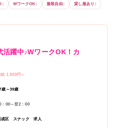
K
WワークOK
服装自由
貸し服あり
1
1
1
1
代活躍中♪WワークOK！カ
給 1,500円～
7歳～39歳
0：00～翌2：00
西成区
スナック
求人