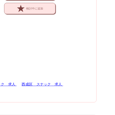
検討中に追加
ック
求人
西成区
スナック
求人