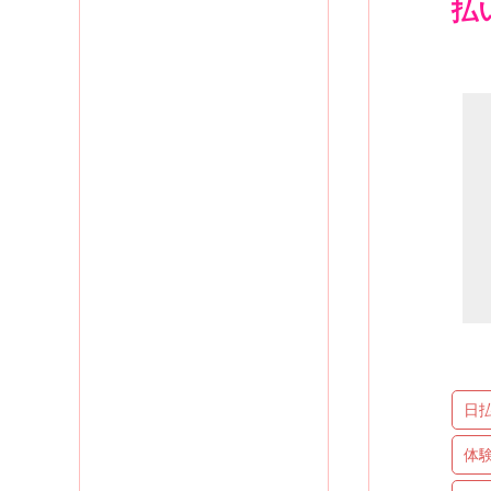
払
日
体