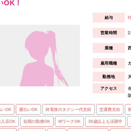
いOK！
時
2
払いOK
週払いOK
終電後のタクシー代支給
交通費支給
験入店OK
短期の勤務OK
WワークOK
30歳以上も活躍中