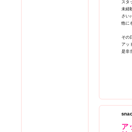
スタ
未経
さい♪
他に
その
アッ
是非
sna
ア