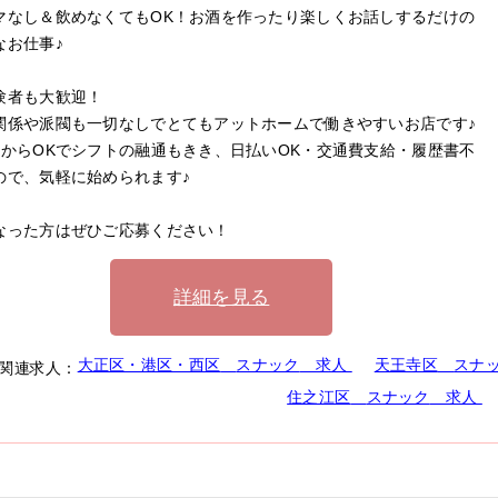
マなし＆飲めなくてもOK！お酒を作ったり楽しくお話しするだけの
なお仕事♪
験者も大歓迎！
関係や派閥も一切なしでとてもアットホームで働きやすいお店です♪
日からOKでシフトの融通もきき、日払いOK・交通費支給・履歴書不
ので、気軽に始められます♪
なった方はぜひご応募ください！
詳細を見る
大正区・港区・西区
スナック
求人
天王寺区
スナ
関連求人：
住之江区
スナック
求人