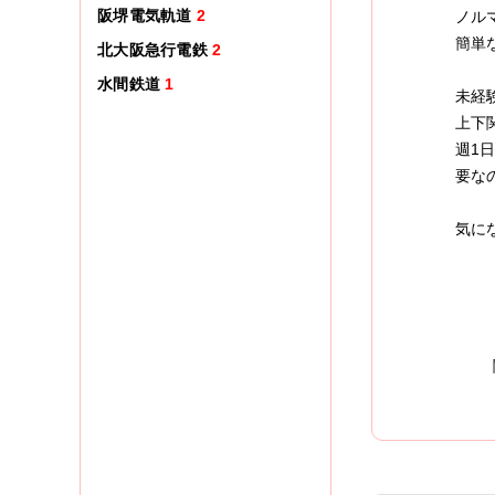
阪堺電気軌道
2
ノル
簡単
北大阪急行電鉄
2
水間鉄道
1
未経
上下
週1
要な
気に