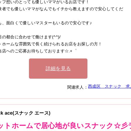
ッフ想いのとっても優しいママがいるお店です！
験者でも優しいママがなんでもイチから教えますので安心してくだ
も、面白くて優しいマスターもいるので安心です♪
日の都合に合わせて働けます(^^)/
トホームな雰囲気で長く続けられるお店をお探しの方！
当店へのご応募お待ちしております☆.+゜
詳細を見る
西成区
スナック
求
関連求人：
ck ace(スナック エース)
ットホームで居心地が良いスナック☆彡