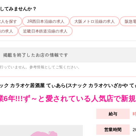
してみませんか？
求人を探す
JR西日本
沿線の求人
大阪メトロ
沿線の求人
阪急
線の求人
近畿日本鉄道
沿線の求人
、掲載を終了したお店の情報です
行っていません。参考情報としてご覧ください。
ック カラオケ居酒屋 てぃあら(スナック カラオケいざかや て
業6年!!!ず～と愛されている人気店で新
時
2