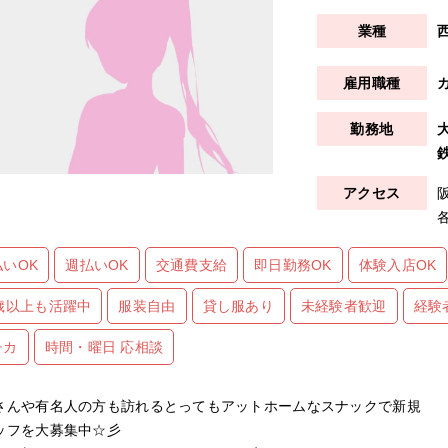
払いOK
週払いOK
交通費支給
即日勤務OK
体験入店OK
0歳以上も活躍中
服装自由
貸し服あり
未経験者歓迎
経験
チカ
時間・曜日 応相談
さんや有名人の方も訪れるとってもアットホームなスナックで新規
ッフを大募集中☆彡