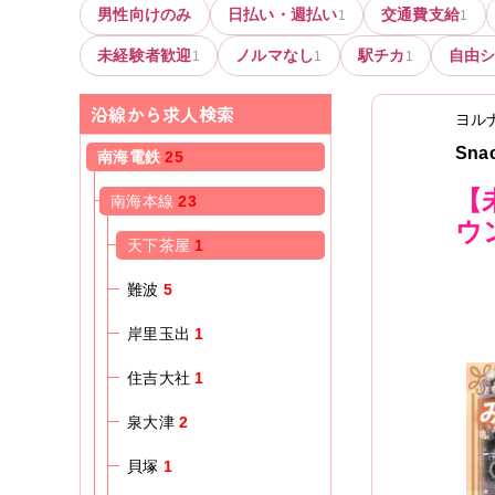
男性向けのみ
日払い・週払い
交通費支給
1
1
未経験者歓迎
ノルマなし
駅チカ
自由
1
1
1
沿線から求人検索
ヨル
Sn
南海電鉄
25
【
南海本線
23
ウ
天下茶屋
1
難波
5
岸里玉出
1
住吉大社
1
泉大津
2
貝塚
1