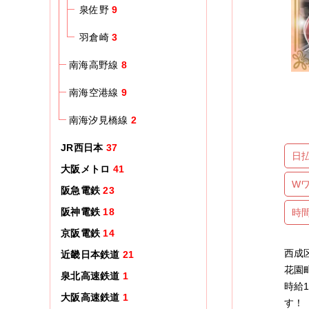
泉佐野
9
羽倉崎
3
南海高野線
8
南海空港線
9
南海汐見橋線
2
JR西日本
37
日
大阪メトロ
41
W
阪急電鉄
23
阪神電鉄
18
時
京阪電鉄
14
西成
近畿日本鉄道
21
花園
泉北高速鉄道
1
時給
大阪高速鉄道
1
す！