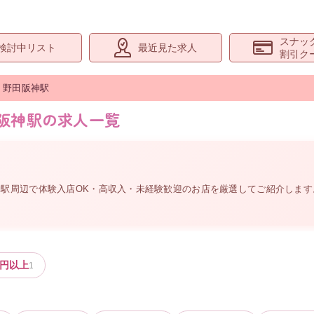
スナッ
検討中リスト
最近見た求人
割引ク
野田阪神
駅
田阪神駅の求人一覧
。
神駅周辺
で体験入店OK・高収入・未経験歓迎のお店を厳選してご紹介しま
円以上
1