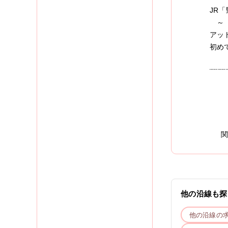
JR
～ 
アッ
初め
¨¨¨¨¨¨
他の沿線も探
他の沿線の