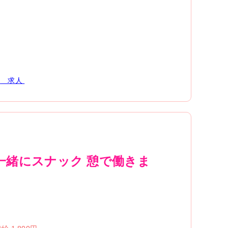
ク
求人
一緒にスナック 憩で働きま