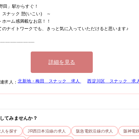
「野田」駅からすぐ！
スナック 憩(いこい) ～
トホーム感満載なお店！！
てのナイトワークでも、きっと気に入っていただけると思います♪
¨¨¨¨¨¨¨¨¨¨¨¨¨¨¨¨¨¨¨¨¨¨
詳細を見る
北新地・梅田
スナック
求人
西淀川区
スナック
求
関連求人：
してみませんか？
求人を探す
JR西日本
沿線の求人
阪急電鉄
沿線の求人
阪神電