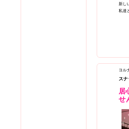
新し
私達
ヨル
スナ
居
せ