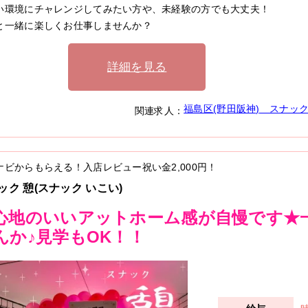
い環境にチャレンジしてみたい方や、未経験の方でも大丈夫！
と一緒に楽しくお仕事しませんか？
詳細を見る
福島区(野田阪神)
スナッ
関連求人：
ナビからもらえる！入店レビュー祝い金
2,000円
！
ック 憩(スナック いこい)
心地のいいアットホーム感が自慢です★
んか♪見学もOK！！