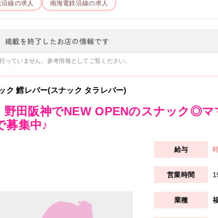
道
沿線の求人
南海電鉄
沿線の求人
、掲載を終了したお店の情報です
行っていません。参考情報としてご覧ください。
ック 鱈レバー(スナック タラレバー)
月 野田阪神でNEW OPENのスナック◎マ
で募集中♪
時
1