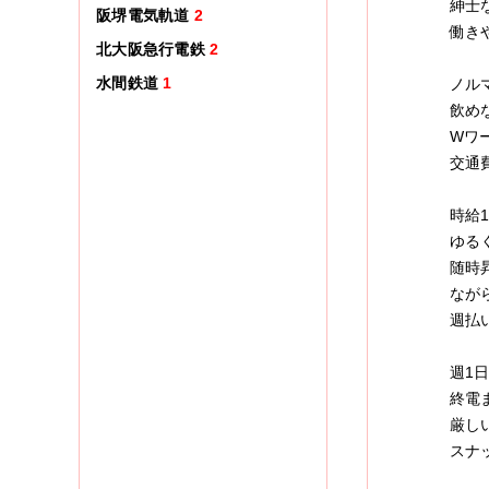
紳士
阪堺電気軌道
2
働き
北大阪急行電鉄
2
水間鉄道
1
ノル
飲め
Wワ
交通
時給1
ゆる
随時
なが
週払
週1
終電
厳し
スナ