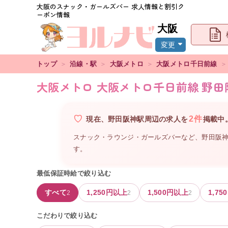
大阪
のスナック・ガールズバー 求人情報と割引ク
ーポン情報
大阪
変更
トップ
＞
沿線・駅
＞
大阪メトロ
＞
大阪メトロ千日前線
＞
大阪メトロ 大阪メトロ千日前線 野
2
件
現在、
野田阪神駅周辺
の
求人を
掲載中
スナック・ラウンジ・ガールズバーなど、
野田阪
す。
最低保証時給で絞り込む
すべて
1,250
円以上
1,500
円以上
1,750
2
2
2
こだわりで絞り込む