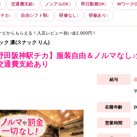
交通費支給
ノンアルOK
即日勤務OK
WワークO
1
1
2
1
駅チカ
自由シフト制
研修なし
研修あり
2
2
1
1
ナビからもらえる！入店レビュー祝い金
2,000円
！
ック 凛(スナック りん)
野田阪神駅チカ】服装自由＆ノルマなし
交通費支給あり
2
2