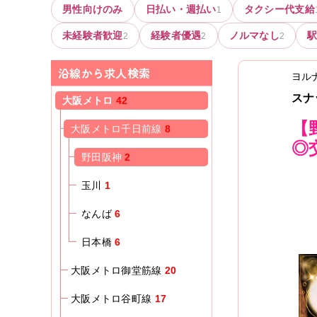
男性向けのみ
日払い・週払い
タクシー代支給
1
未経験者歓迎
経験者優遇
ノルマなし
2
2
2
沿線から求人検索
ヨル
スナ
大阪メトロ
42
【
大阪メトロ千日前線
8
◎
野田阪神
2
玉川
1
なんば
6
日本橋
6
大阪メトロ御堂筋線
20
大阪メトロ谷町線
17