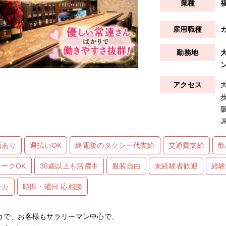
画あり
週払いOK
終電後のタクシー代支給
交通費支給
飲
ワークOK
30歳以上も活躍中
服装自由
未経験者歓迎
経験
チカ
時間・曜日 応相談
カで、お客様もサラリーマン中心で、