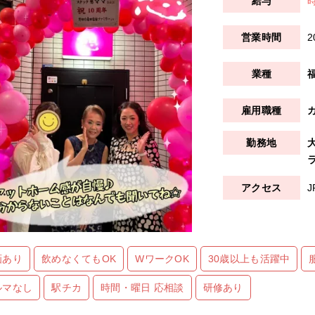
時
2
画あり
飲めなくてもOK
WワークOK
30歳以上も活躍中
ルマなし
駅チカ
時間・曜日 応相談
研修あり