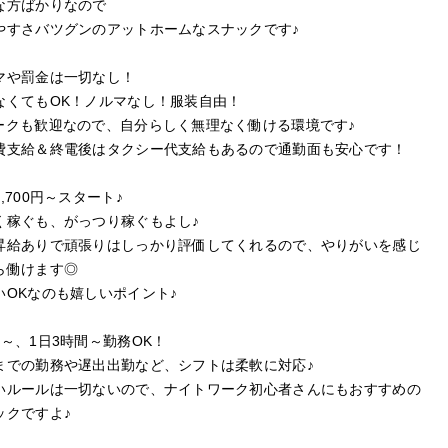
な方ばかりなので
やすさバツグンのアットホームなスナックです♪
マや罰金は一切なし！
なくてもOK！ノルマなし！服装自由！
ークも歓迎なので、自分らしく無理なく働ける環境です♪
費支給＆終電後はタクシー代支給もあるので通勤面も安心です！
,700円～スタート♪
く稼ぐも、がっつり稼ぐもよし♪
昇給ありで頑張りはしっかり評価してくれるので、やりがいを感じ
ら働けます◎
いOKなのも嬉しいポイント♪
日～、1日3時間～勤務OK！
までの勤務や遅出出勤など、シフトは柔軟に対応♪
いルールは一切ないので、ナイトワーク初心者さんにもおすすめの
ックですよ♪