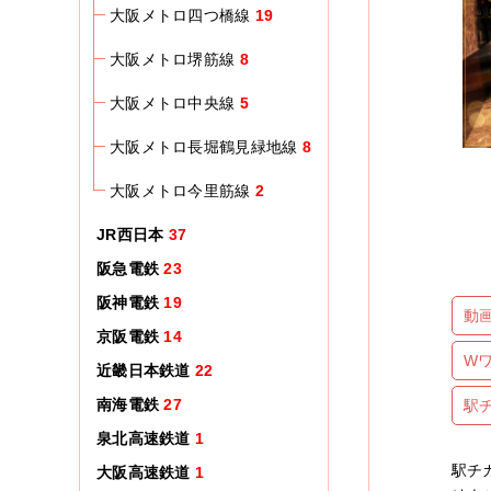
大阪メトロ四つ橋線
19
大阪メトロ堺筋線
8
大阪メトロ中央線
5
大阪メトロ長堀鶴見緑地線
8
大阪メトロ今里筋線
2
JR西日本
37
阪急電鉄
23
阪神電鉄
19
動
京阪電鉄
14
W
近畿日本鉄道
22
南海電鉄
27
駅
泉北高速鉄道
1
駅チ
大阪高速鉄道
1