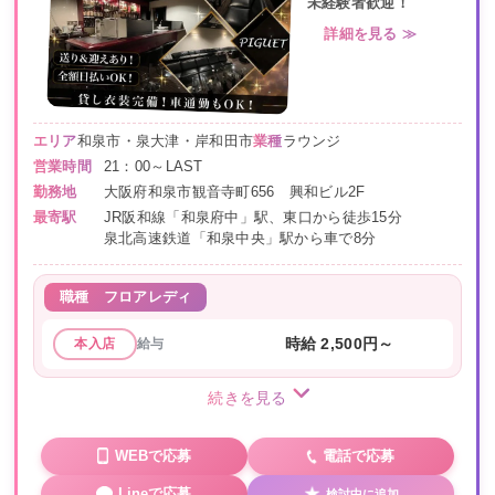
未経験者歓迎！
詳細を見る ≫
エリア
和泉市・泉大津・岸和田市
業種
ラウンジ
営業時間
21：00～LAST
勤務地
大阪府和泉市観音寺町656 興和ビル2F
最寄駅
JR阪和線「和泉府中」駅、東口から徒歩15分
泉北高速鉄道「和泉中央」駅から車で8分
職種
フロアレディ
給与
時給 2,500円～
本入店
続きを見る
WEBで応募
電話で応募
Lineで応募
検討中に追加