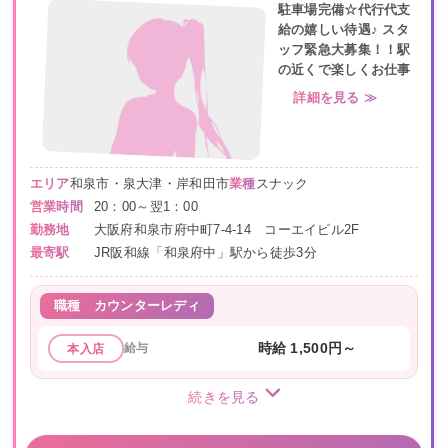
駐車場完備☆代行代支
給の嬉しい待遇♪ スタ
ッフ緊急大募集！！駅
の近くで楽しくお仕事
詳細を見る ≫
エリア
和泉市・泉大津・岸和田市
業種
スナック
営業時間
20：00～翌1：00
勤務地
大阪府和泉市府中町7-4-14 コーエイビル2F
最寄駅
JR阪和線「和泉府中」駅から徒歩3分
職種
カウンターレディ
給与
時給 1,500円～
本入店
続きを見る