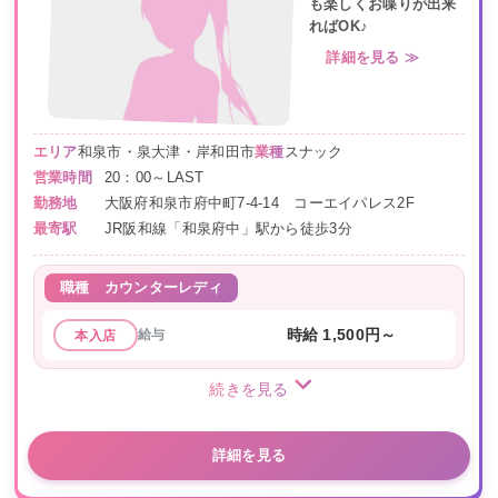
も楽しくお喋りが出来
ればOK♪
詳細を見る ≫
エリア
和泉市・泉大津・岸和田市
業種
スナック
営業時間
20：00～LAST
勤務地
大阪府和泉市府中町7-4-14 コーエイパレス2F
最寄駅
JR阪和線「和泉府中」駅から徒歩3分
職種
カウンターレディ
給与
時給 1,500円～
本入店
続きを見る
詳細を見る