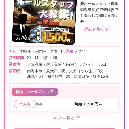
服ホールスタッフ募集
◎客層良好で未経験で
も安心して働けるお仕
事
詳細を見る ≫
エリア
和泉市・泉大津・岸和田市
業種
ラウンジ
営業時間
21：00～翌1：00
勤務地
大阪府泉大津市我孫子1-2-47 ホワイトビル1F
最寄駅
南海本線「泉大津」駅、東出口から徒歩10分
JR阪和線「和泉府中」駅、西出口から徒歩15分
職種
ホールスタッフ
給与
時給 1,500円～
本入店
続きを見る