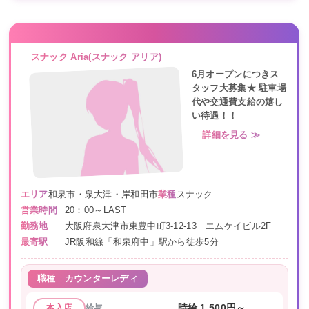
スナック Aria(スナック アリア)
6月オープンにつきス
タッフ大募集★ 駐車場
代や交通費支給の嬉し
い待遇！！
詳細を見る ≫
エリア
和泉市・泉大津・岸和田市
業種
スナック
営業時間
20：00～LAST
勤務地
大阪府泉大津市東豊中町3-12-13 エムケイビル2F
最寄駅
JR阪和線「和泉府中」駅から徒歩5分
職種
カウンターレディ
給与
時給 1,500円～
本入店