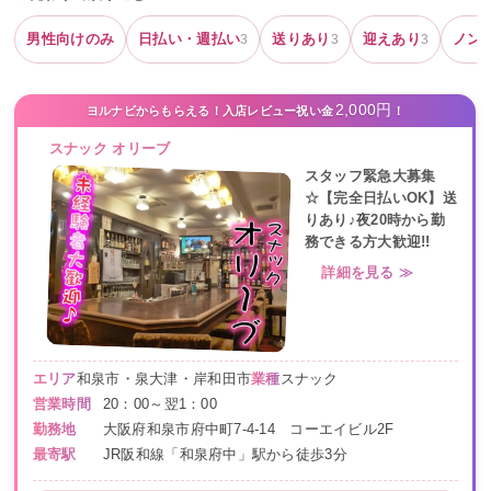
男性向けのみ
日払い・週払い
送りあり
迎えあり
ノン
3
3
3
2,000円
ヨルナビからもらえる！入店レビュー祝い金
！
スナック オリーブ
スタッフ緊急大募集
☆【完全日払いOK】送
りあり♪夜20時から勤
務できる方大歓迎!!
詳細を見る ≫
エリア
和泉市・泉大津・岸和田市
業種
スナック
営業時間
20：00～翌1：00
勤務地
大阪府和泉市府中町7-4-14 コーエイビル2F
最寄駅
JR阪和線「和泉府中」駅から徒歩3分