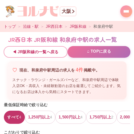
大阪
トップ
＞
沿線・駅
＞
JR西日本
＞
JR阪和線
＞
和泉府中
駅
JR西日本 JR阪和線 和泉府中駅の求人一覧
⌂ TOPに戻る
◀
JR阪和線
の一覧へ戻る
4
件
現在、
和泉府中駅周辺
の
求人を
掲載中。
スナック・ラウンジ・ガールズバーなど、
和泉府中駅周辺
で体験
入店OK・高収入・未経験歓迎のお店を厳選してご紹介します。気
になるお店は体入から気軽にスタートできます。
最低保証時給で絞り込む
すべて
1,250
円以上
1,500
円以上
1,750
円以上
2,000
円
4
4
4
2
こだわりで絞り込む