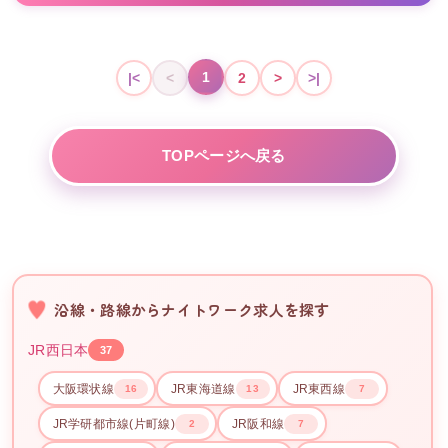
1
|<
<
2
>
>|
TOPページへ戻る
沿線・路線からナイトワーク求人を探す
JR西日本
37
大阪環状線
JR東海道線
JR東西線
16
13
7
JR学研都市線(片町線)
JR阪和線
2
7