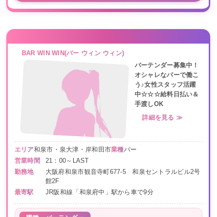
BAR WIN WIN(バー ウィン ウィン)
バーテンダー募集中！
オシャレなバーで働こ
う♪女性スタッフ活躍
中☆☆☆給料日払い＆
手渡しOK
詳細を見る ≫
エリア
和泉市・泉大津・岸和田市
業種
バー
営業時間
21：00～LAST
勤務地
大阪府和泉市観音寺町677-5 和泉セントラルビル2号
館2F
最寄駅
JR阪和線「和泉府中」駅から車で9分