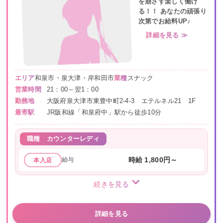
を崩さず楽しく働け
る！！ あなたの頑張り
次第でお給料UP♪
詳細を見る ≫
エリア
和泉市・泉大津・岸和田市
業種
スナック
営業時間
21：00～翌1：00
勤務地
大阪府泉大津市東豊中町2-4-3 エテルネル21 1F
最寄駅
JR阪和線「和泉府中」駅から徒歩10分
職種
カウンターレディ
給与
時給 1,800円～
本入店
続きを見る
詳細を見る