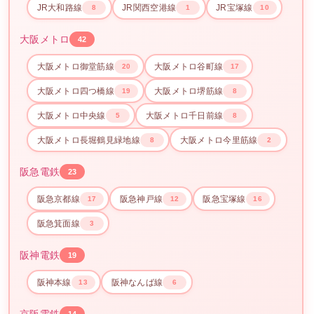
JR大和路線
JR関西空港線
JR宝塚線
8
1
10
大阪メトロ
42
大阪メトロ御堂筋線
大阪メトロ谷町線
20
17
大阪メトロ四つ橋線
大阪メトロ堺筋線
19
8
大阪メトロ中央線
大阪メトロ千日前線
5
8
大阪メトロ長堀鶴見緑地線
大阪メトロ今里筋線
8
2
阪急電鉄
23
阪急京都線
阪急神戸線
阪急宝塚線
17
12
16
阪急箕面線
3
阪神電鉄
19
阪神本線
阪神なんば線
13
6
14