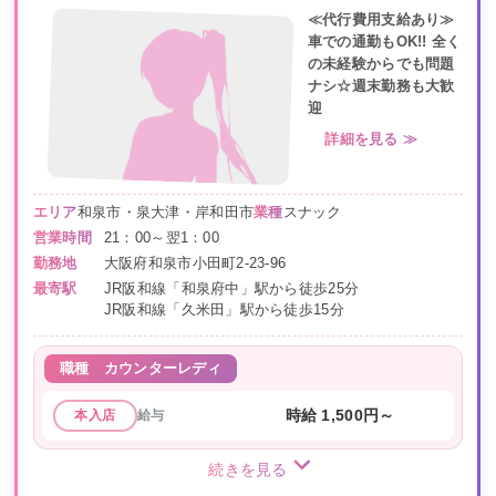
≪代行費用支給あり≫
車での通勤もOK!! 全く
の未経験からでも問題
ナシ☆週末勤務も大歓
迎
詳細を見る ≫
エリア
和泉市・泉大津・岸和田市
業種
スナック
営業時間
21：00～翌1：00
勤務地
大阪府和泉市小田町2-23-96
最寄駅
JR阪和線「和泉府中」駅から徒歩25分
JR阪和線「久米田」駅から徒歩15分
職種
カウンターレディ
給与
時給 1,500円～
本入店
続きを見る