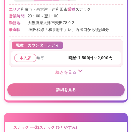
エリア
和泉市・泉大津・岸和田市
業種
スナック
営業時間
20：00～翌1：00
勤務地
大阪府泉大津市穴田78-9-2
最寄駅
JR阪和線「和泉府中」駅、西出口から徒歩6分
職種
カウンターレディ
給与
時給 1,500円～2,000円
本入店
続きを見る
詳細を見る
スナック 一休(スナック ひとやすみ)