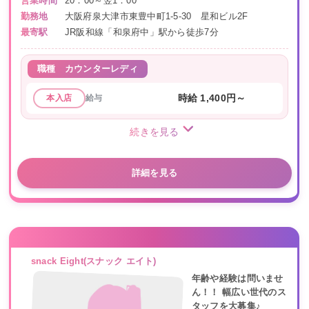
営業時間
20：00～翌1：00
勤務地
大阪府泉大津市東豊中町1-5-30 星和ビル2F
最寄駅
JR阪和線「和泉府中」駅から徒歩7分
職種
カウンターレディ
給与
時給 1,400円～
本入店
続きを見る
詳細を見る
snack Eight(スナック エイト)
年齢や経験は問いませ
ん！！ 幅広い世代のス
タッフを大募集♪