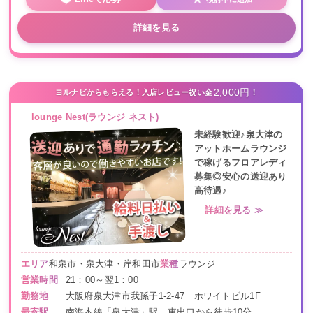
詳細を見る
2,000円
ヨルナビからもらえる！入店レビュー祝い金
！
lounge Nest(ラウンジ ネスト)
未経験歓迎♪泉大津の
アットホームラウンジ
で稼げるフロアレディ
募集◎安心の送迎あり
高待遇♪
詳細を見る ≫
エリア
和泉市・泉大津・岸和田市
業種
ラウンジ
営業時間
21：00～翌1：00
勤務地
大阪府泉大津市我孫子1-2-47 ホワイトビル1F
最寄駅
南海本線「泉大津」駅、東出口から徒歩10分