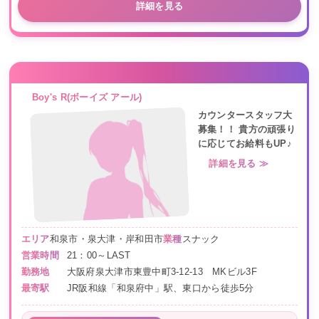
詳細を見る
Boy's R(ボーイズ アール)
カウンタースタッフ大
募集！！ 貴方の頑張り
に応じてお給料もUP♪
詳細を見る ≫
エリア
和泉市・泉大津・岸和田市
業種
スナック
営業時間
21：00～LAST
勤務地
大阪府泉大津市東豊中町3-12-13 MKビル3F
最寄駅
JR阪和線「和泉府中」駅、東口から徒歩5分