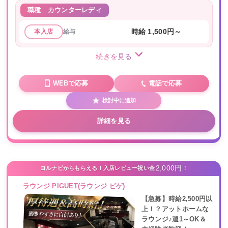
職種
カウンターレディ
給与
時給 1,500円～
本入店
続きを見る
WEBで応募
電話で応募
検討中に追加
詳細を見る
2,000円
ヨルナビからもらえる！入店レビュー祝い金
！
ラウンジ PIGUET(ラウンジ ピゲ)
【急募】時給2,500円以
上！？アットホームな
ラウンジ♪週1～OK＆