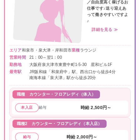
／自由度高く稼げるお
仕事です♪送り迎えあ
って働きやすいですよ
♪
詳細を見る ≫
エリア
和泉市・泉大津・岸和田市
業種
ラウンジ
営業時間
21：00～翌1：00
勤務地
大阪府泉大津市東豊中町1-5-30 星和ビル1F
最寄駅
JR阪和線「和泉府中」駅、西出口から徒歩4分
南海本線「泉大津」駅から徒歩20分
職種
カウンター・フロアレディ（体入）
給与
時給 2,500円～
本入店
職種2
カウンター・フロアレディ（本入店）
時給 2,000円～
給与