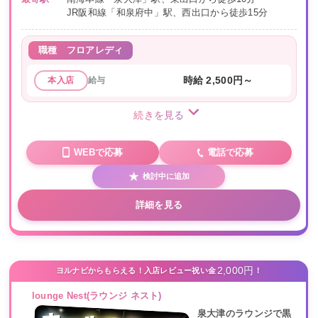
JR阪和線「和泉府中」駅、西出口から徒歩15分
職種
フロアレディ
給与
時給 2,500円～
本入店
続きを見る
WEBで応募
電話で応募
検討中に追加
詳細を見る
2,000円
ヨルナビからもらえる！入店レビュー祝い金
！
lounge Nest(ラウンジ ネスト)
泉大津のラウンジで黒