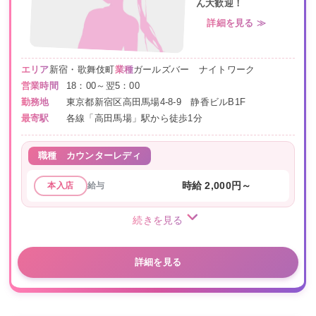
ん大歓迎！
詳細を見る ≫
エリア
新宿・歌舞伎町
業種
ガールズバー ナイトワーク
営業時間
18：00～翌5：00
勤務地
東京都新宿区高田馬場4-8-9 静香ビルB1F
最寄駅
各線「高田馬場」駅から徒歩1分
職種
カウンターレディ
給与
時給 2,000円～
本入店
続きを見る
詳細を見る