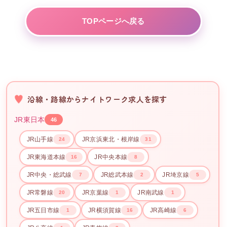
TOPページへ戻る
沿線・路線からナイトワーク求人を探す
JR東日本
46
JR山手線
JR京浜東北・根岸線
24
31
JR東海道本線
JR中央本線
16
8
JR中央・総武線
JR総武本線
JR埼京線
7
2
5
JR常磐線
JR京葉線
JR南武線
20
1
1
JR五日市線
JR横須賀線
JR高崎線
1
16
6