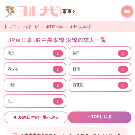
東京
トップ
＞
沿線・駅
＞
JR東日本
＞
JR中央本線
JR東日本 JR中央本線 沿線の求人一覧
東京
神田
1
1
四ツ谷
新宿
1
1
中野
西荻窪
2
1
立川
1
⌂ TOPに戻る
◀
JR東日本
の一覧へ戻る