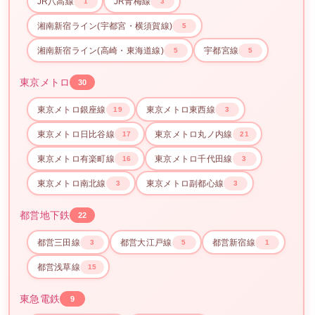
JR八高線
JR青梅線
1
3
湘南新宿ライン(宇都宮・横須賀線)
5
湘南新宿ライン(高崎・東海道線)
宇都宮線
5
5
東京メトロ
30
東京メトロ銀座線
東京メトロ東西線
19
3
東京メトロ日比谷線
東京メトロ丸ノ内線
17
21
東京メトロ有楽町線
東京メトロ千代田線
16
3
東京メトロ南北線
東京メトロ副都心線
3
3
都営地下鉄
22
都営三田線
都営大江戸線
都営新宿線
3
5
1
都営浅草線
15
東急電鉄
9