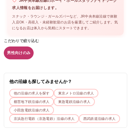
JR中央本線沿線
の
ボーイ・ホールスタッフ
ナイトワーク
求人情報をお届けします。
スナック・ラウンジ・ガールズバーなど、
JR中央本線沿線
で体験
入店OK・高収入・未経験歓迎のお店を厳選してご紹介します。気
になるお店は体入から気軽にスタートできます。
こだわりで絞り込む
男性向けのみ
他の沿線も探してみませんか？
他の沿線の求人を探す
東京メトロ
沿線の求人
都営地下鉄
沿線の求人
東急電鉄
沿線の求人
小田急電鉄
沿線の求人
京浜急行電鉄（京急電鉄）
沿線の求人
西武鉄道
沿線の求人