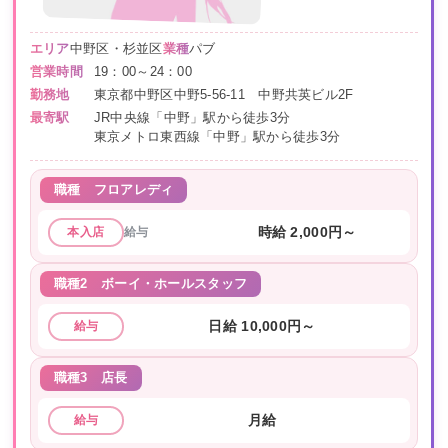
エリア
中野区・杉並区
業種
パブ
営業時間
19：00～24：00
勤務地
東京都中野区中野5-56-11 中野共英ビル2F
最寄駅
JR中央線「中野」駅から徒歩3分
東京メトロ東西線「中野」駅から徒歩3分
職種
フロアレディ
給与
時給 2,000円～
本入店
職種2
ボーイ・ホールスタッフ
日給 10,000円～
給与
職種3
店長
月給
給与