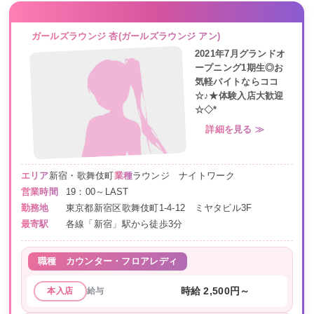
ガールズラウンジ 杏(ガールズラウンジ アン)
2021年7月グランドオ
ープニング1期生◎お
気軽バイトならココ
☆♪★体験入店大歓迎
☆◇*
詳細を見る ≫
エリア
新宿・歌舞伎町
業種
ラウンジ ナイトワーク
営業時間
19：00～LAST
勤務地
東京都新宿区歌舞伎町1-4-12 ミヤタビル3F
最寄駅
各線「新宿」駅から徒歩3分
職種
カウンター・フロアレディ
給与
時給 2,500円～
本入店