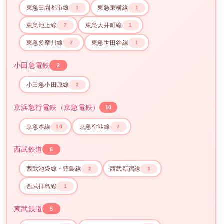
東急田園都市線
東急東横線
1
1
東急池上線
東急大井町線
7
1
東急多摩川線
東急世田谷線
7
1
小田急電鉄
2
小田急小田原線
2
京浜急行電鉄（京急電鉄）
10
京急本線
京急空港線
10
7
西武鉄道
6
西武池袋線・豊島線
西武新宿線
2
3
西武拝島線
1
東武鉄道
5