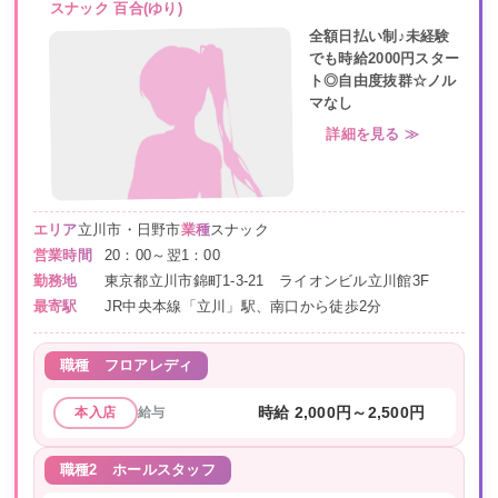
スナック 百合(ゆり)
全額日払い制♪未経験
でも時給2000円スター
ト◎自由度抜群☆ノル
マなし
詳細を見る ≫
エリア
立川市・日野市
業種
スナック
営業時間
20：00～翌1：00
勤務地
東京都立川市錦町1-3-21 ライオンビル立川館3F
最寄駅
JR中央本線「立川」駅、南口から徒歩2分
職種
フロアレディ
給与
時給 2,000円～2,500円
本入店
職種2
ホールスタッフ