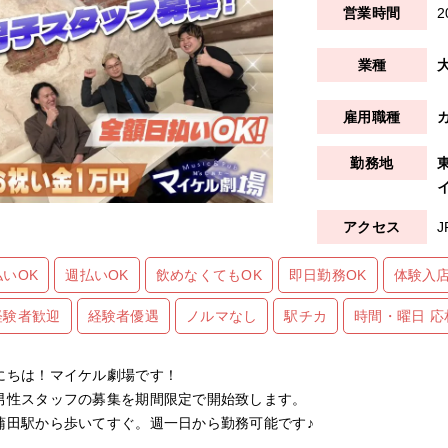
2
払いOK
週払いOK
飲めなくてもOK
即日勤務OK
体験入店
経験者歓迎
経験者優遇
ノルマなし
駅チカ
時間・曜日 応
にちは！マイケル劇場です！
男性スタッフの募集を期間限定で開始致します。
蒲田駅から歩いてすぐ。週一日から勤務可能です♪