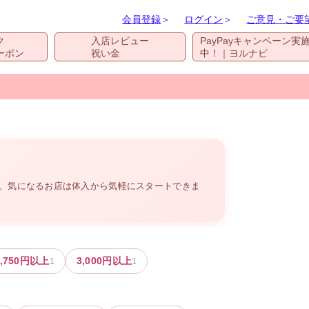
会員登録
＞
ログイン
＞
ご意見・ご要
ク
入店レビュー
PayPayキャンペーン実
ーポン
祝い金
中！｜ヨルナビ
す。気になるお店は体入から気軽にスタートできま
,750
円以上
3,000
円以上
1
1