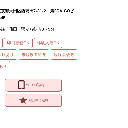
東京都大田区西蒲田7-31-2 第6DAIGOビ
4F
各線「蒲田」駅から徒歩3～5分
即日勤務OK
体験入店OK
し服あり
未経験者歓迎
経験者優遇
あり
WEBで応募する
検討中に追加