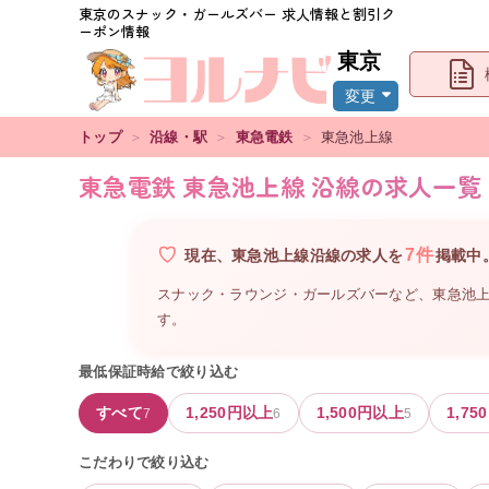
東京
のスナック・ガールズバー 求人情報と割引ク
ーポン情報
東京
変更
トップ
＞
沿線・駅
＞
東急電鉄
＞
東急池上線
東急電鉄 東急池上線 沿線の求人一覧
7
件
現在、
東急池上線沿線
の
求人を
掲載中
スナック・ラウンジ・ガールズバーなど、
東急池
す。
最低保証時給で絞り込む
すべて
1,250
円以上
1,500
円以上
1,750
7
6
5
こだわりで絞り込む