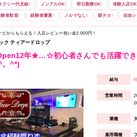
タクシー代支給
ノンアルOK
即日勤務OK
体験入店OK
2
7
7
経験者歓迎
経験者優遇
ノルマなし
駅チカ
自由シ
7
7
6
7
ナビからもらえる！入店レビュー祝い金
2,000円
！
ック ティアードロップ
Open12年★…☆初心者さんでも活躍で
*^。^*)
時
2