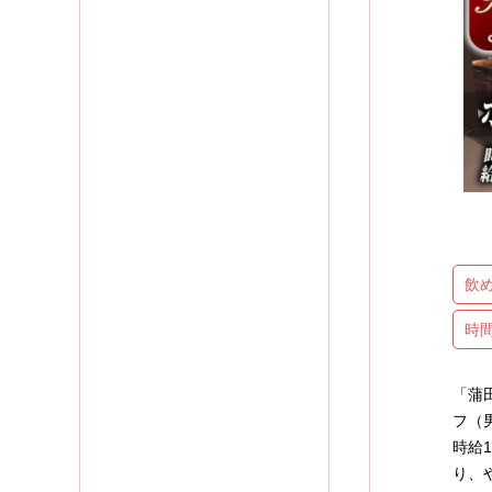
飲
時
「蒲
フ（
時給
り、