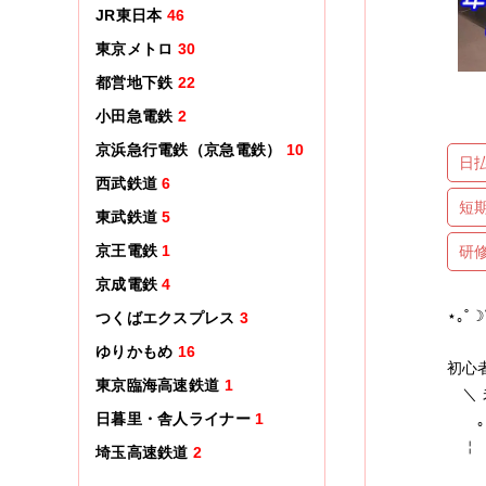
JR東日本
46
東京メトロ
30
都営地下鉄
22
小田急電鉄
2
京浜急行電鉄（京急電鉄）
10
日
西武鉄道
6
短
東武鉄道
5
京王電鉄
1
研
京成電鉄
4
⋆｡˚☽
つくばエクスプレス
3
ゆりかもめ
16
初心
東京臨海高速鉄道
1
＼ 
日暮里・舎人ライナー
1
｡.:
￤ 
埼玉高速鉄道
2