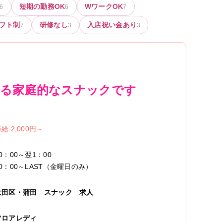
短期の勤務OK
WワークOK
6
6
7
フト制
研修なし
入店祝い金あり
7
3
3
きる家庭的なスナックです
給 2,000円～
0：00～翌1：00
20：00～LAST（金曜日のみ）
大田区・蒲田
スナック
求人
フロアレディ