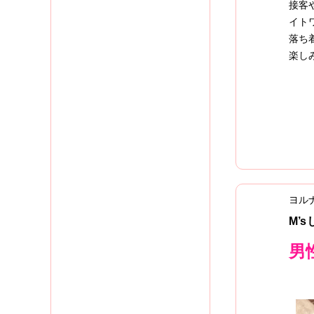
接客
イト
落ち
楽し
ヨル
M’
男