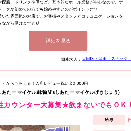
や配膳、ドリンク準備など、基本的なホール業務が中心なので、ナ
ワークが初めての方でも始めやすいのがポイント(^^♪
着いた雰囲気のお店で、お客様やスタッフとコミュニケーションを
みながら働けます☆彡
詳細を見る
大田区・蒲田
スナック
関連求人：
ナビからもらえる！入店レビュー祝い金
2,000円
！
sしあたー マイケル劇場(M’sしあたー マイケルげきじょう)
性カウンター大募集★飲まないでもＯＫ
日