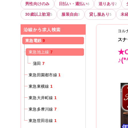
男性向けのみ
日払い・週払い
送りあり
6
2
30歳以上歓迎
服装自由
貸し服あり
未
5
3
5
沿線から求人検索
ヨル
スナ
東急電鉄
9
★
東急池上線
7
♪(
蒲田
7
東急田園都市線
1
東急東横線
1
東急大井町線
1
東急多摩川線
7
東急世田谷線
1