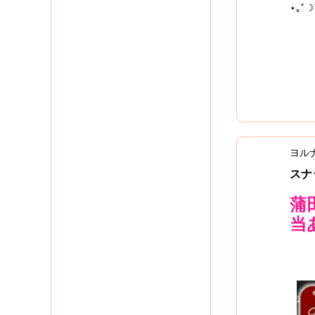
⋆｡˚☽
ヨル
スナ
蒲
当