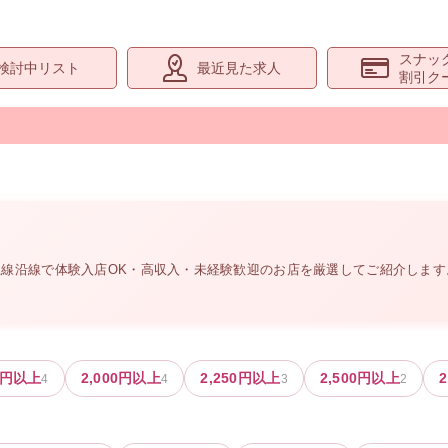
スナッ
検討中リスト
最近見た求人
割引ク
。
上線沿線
で体験入店OK・高収入・未経験歓迎のお店を厳選してご紹介しま
円以上
2,000
円以上
2,250
円以上
2,500
円以上
2
4
4
3
2