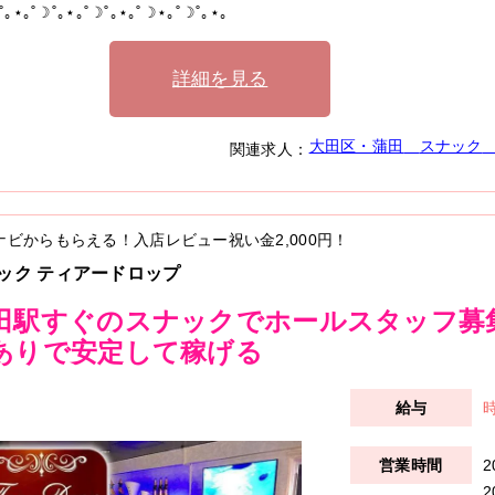
˚｡⋆｡˚☽˚｡⋆｡˚☽˚｡⋆｡˚☽⋆｡˚☽˚｡⋆｡
詳細を見る
大田区・蒲田
スナック
関連求人：
ナビからもらえる！入店レビュー祝い金
2,000円
！
ック ティアードロップ
田駅すぐのスナックでホールスタッフ募集！
ありで安定して稼げる
時
2