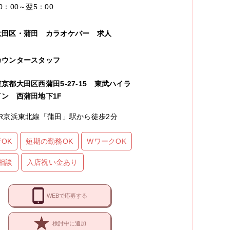
0：00～翌5：00
大田区・蒲田
カラオケバー
求人
カウンタースタッフ
東京都大田区西蒲田5-27-15 東武ハイラ
イン 西蒲田地下1F
JR京浜東北線「蒲田」駅から徒歩2分
OK
短期の勤務OK
WワークOK
相談
入店祝い金あり
WEBで応募する
検討中に追加