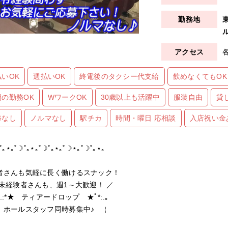
ル
払いOK
週払いOK
終電後のタクシー代支給
飲めなくてもOK
期の勤務OK
WワークOK
30歳以上も活躍中
服装自由
貸
修なし
ノルマなし
駅チカ
時間・曜日 応相談
入店祝い金
˚｡⋆｡˚☽˚｡⋆｡˚☽˚｡⋆｡˚☽⋆｡˚☽˚｡⋆｡
者さんも気軽に長く働けるスナック！
未経験者さんも、週1～大歓迎！ ／
*★ ティアードロップ ★ﾟ*:.｡
ホールスタッフ同時募集中♪ ￤