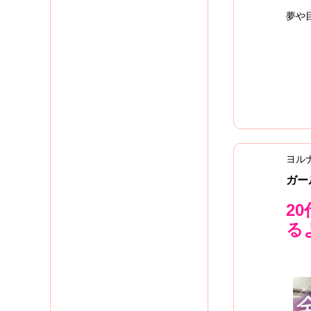
夢や
ヨル
ガー
2
る