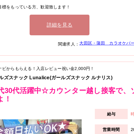
目標をもっている方、歓迎致します！
詳細を見る
大田区・蒲田
カラオケバ
関連求人：
ナビからもらえる！入店レビュー祝い金
2,000円
！
ルズスナック Lunalice(ガールズスナック ルナリス)
0代30代活躍中☆カウンター越し接客で
よ！
時
2