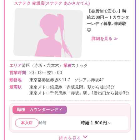
スナテク 赤坂店(スナテク あかさかてん)
【会員制で安心♪】時
給1500円～！カウンタ
ーレディ募集♪未経験
◎
詳細を見る ≫
エリア
港区（赤坂・六本木）
業種
スナック
営業時間
20：00～翌1：00
勤務地
東京都港区赤坂3-11-7 ソシアル赤坂4F
最寄駅
東京メトロ銀座線「赤坂見附」駅から徒歩3分
東京メトロ千代田線「赤坂」駅、1番出口から徒歩3分
職種
カウンターレディ
給与
時給 1,500円～
本入店
続きを見る