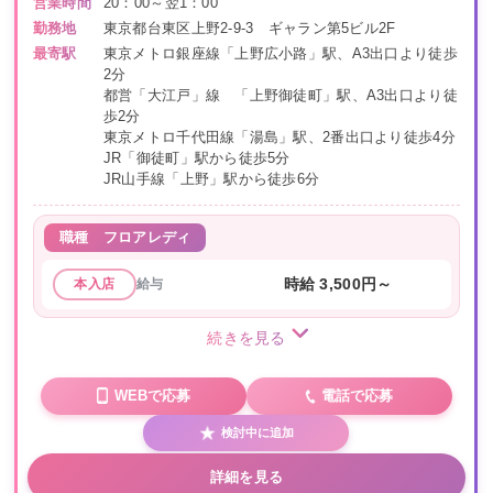
営業時間
20：00～翌1：00
勤務地
東京都台東区上野2-9-3 ギャラン第5ビル2F
最寄駅
東京メトロ銀座線「上野広小路」駅、A3出口より徒歩
2分
都営「大江戸」線 「上野御徒町」駅、A3出口より徒
歩2分
東京メトロ千代田線「湯島」駅、2番出口より徒歩4分
JR「御徒町」駅から徒歩5分
JR山手線「上野」駅から徒歩6分
職種
フロアレディ
給与
時給 3,500円～
本入店
続きを見る
WEBで応募
電話で応募
検討中に追加
詳細を見る