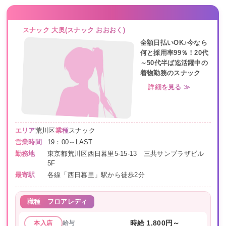
スナック 大奥(スナック おおおく)
全額日払いOK♪今なら
何と採用率99％！20代
～50代半ば迄活躍中の
着物勤務のスナック
詳細を見る ≫
エリア
荒川区
業種
スナック
営業時間
19：00～LAST
勤務地
東京都荒川区西日暮里5-15-13 三共サンプラザビル
5F
最寄駅
各線「西日暮里」駅から徒歩2分
職種
フロアレディ
給与
時給 1,800円～
本入店