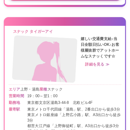
スナック タイガーアイ
嬉しい交通費支給♪当
日全額日払いOK♪お客
様層抜群でアットホー
ムなスナッくです☆
詳細を見る ≫
エリア
上野・湯島
業種
スナック
営業時間
19：00～翌1：00
勤務地
東京都文京区湯島3-44-8 北欧ビル4F
最寄駅
東京メトロ千代田線「湯島」駅、2番出口から徒歩3分
東京メトロ銀座線「上野広小路」駅、A3出口から徒歩
3分
都営大江戸線「上野御徒町」駅、A3出口から徒歩3分