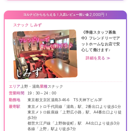
2,000円
ヨルナビからもらえる！入店レビュー祝い金
！
スナック しみず
《準備スタッフ募集
中》フレンドリーでア
ットホームなお店で安
心して働けます♪
詳細を見る ≫
エリア
上野・湯島
業種
スナック
営業時間
19：30～24：00
勤務地
東京都文京区湯島3-46-6 TS天神下ビル3F
最寄駅
東京メトロ千代田線「湯島」駅、2番出口より徒歩1分
東京メトロ銀座線「上野広小路」駅、A4番出口より徒
歩3分
都営大江戸線「上野御徒町」駅 A4出口より徒歩3分
各線「上野」駅より徒歩7分