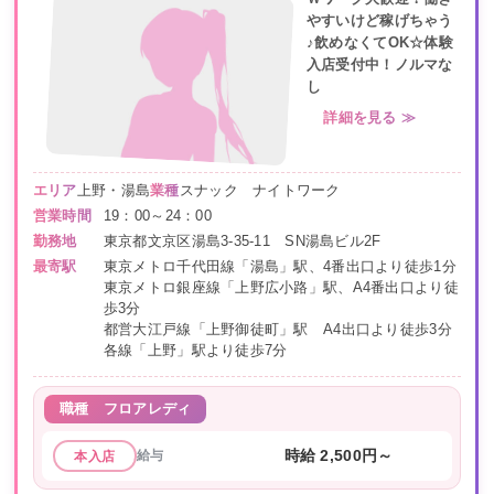
やすいけど稼げちゃう
♪飲めなくてOK☆体験
入店受付中！ノルマな
し
詳細を見る ≫
エリア
上野・湯島
業種
スナック ナイトワーク
営業時間
19：00～24：00
勤務地
東京都文京区湯島3-35-11 SN湯島ビル2F
最寄駅
東京メトロ千代田線「湯島」駅、4番出口より徒歩1分
東京メトロ銀座線「上野広小路」駅、A4番出口より徒
歩3分
都営大江戸線「上野御徒町」駅 A4出口より徒歩3分
各線「上野」駅より徒歩7分
職種
フロアレディ
給与
時給 2,500円～
本入店