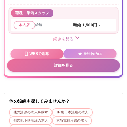
職種
準備スタッフ
給与
時給 1,500円～
本入店
続きを見る
WEBで応募
検討中に追加
詳細を見る
他の沿線も探してみませんか？
他の沿線の求人を探す
JR東日本
沿線の求人
都営地下鉄
沿線の求人
東急電鉄
沿線の求人