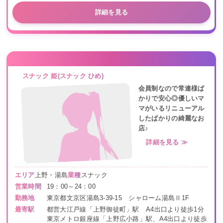
詳細を見る
スナック 姫(スナック ひめ)
会員制なので常連様ば
かりで安心◎優しいマ
マがいるリニューアル
したばかりの綺麗なお
店♪
詳細を見る ≫
エリア
上野・湯島
業種
スナック
営業時間
19：00～24：00
勤務地
東京都文京区湯島3-39-15 シャローム湯島Ⅱ1F
最寄駅
都営大江戸線「上野御徒町」駅 A4出口より徒歩1分
東京メトロ銀座線「上野広小路」駅、A4出口より徒歩