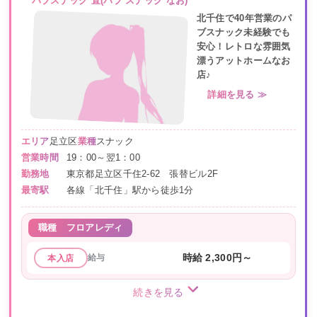
パブスナック 直(パブ スナック なお)
北千住で40年営業のパ
ブスナック未経験でも
安心！レトロな雰囲気
漂うアットホームなお
店♪
詳細を見る ≫
エリア
足立区
業種
スナック
営業時間
19：00～翌1：00
勤務地
東京都足立区千住2-62 張替ビル2F
最寄駅
各線「北千住」駅から徒歩1分
職種
フロアレディ
給与
時給 2,300円～
本入店
続きを見る