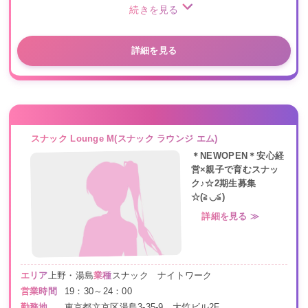
続きを見る
詳細を見る
スナック Lounge M(スナック ラウンジ エム)
＊NEWOPEN＊安心経
営×親子で育むスナッ
ク♪☆2期生募集
☆(≧◡≦)
詳細を見る ≫
エリア
上野・湯島
業種
スナック ナイトワーク
営業時間
19：30～24：00
勤務地
東京都文京区湯島3-35-9 大竹ビル2F