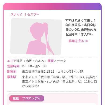
スナック ミセスブー
ママは気さくで優しく
自由度抜群！当日全額
日払いOK♪未経験の方
も活躍中！体入OK♪
詳細を見る ≫
エリア
港区（赤坂・六本木）
業種
スナック
営業時間
20：00～翌5：00
勤務地
東京都港区赤坂2-13-18 コリンズ33ビル4F
最寄駅
東京メトロ千代田線「赤坂」駅、2番出口から徒歩2分
東京メトロ銀座・丸ノ内線「赤坂見附」駅、11番出口
から徒歩5分
職種
フロアレディ