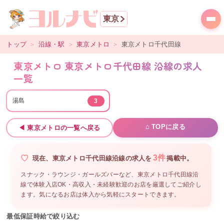
東京
トップ
＞
沿線・駅
＞
東京メトロ
＞
東京メトロ千代田線
東京メトロ 東京メトロ千代田線 沿線の求人
一覧
湯島
3
⌂ TOPに戻る
◀
東京メトロ
の一覧へ戻る
3
件
現在、
東京メトロ千代田線沿線
の
求人を
掲載中。
スナック・ラウンジ・ガールズバーなど、
東京メトロ千代田線沿
線
で体験入店OK・高収入・未経験歓迎のお店を厳選してご紹介し
ます。気になるお店は体入から気軽にスタートできます。
最低保証時給で絞り込む