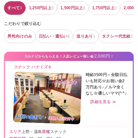
すべて
1,250
円以上
1,500
円以上
1,750
円以上
2,000
円
3
3
3
2
こだわりで絞り込む
男性向けのみ
日払い・週払い
送りあり
タクシー代支給
3
1
2
2,000円
ヨルナビからもらえる！入店レビュー祝い金
！
スナック ハナミズキ
時給3500円～全額日払
いも対応☆お祝い金2
万円あり♪ノルマ全く
なし☆優しいママ(^^♪
詳細を見る ≫
エリア
上野・湯島
業種
スナック