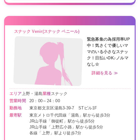
スナック Venir(スナック ベニール)
緊急募集の為採用率UP
中！気さくで優しいマ
マのいる小さなスナッ
ク！日払いOK♪ノルマ
なし☆
詳細を見る ≫
エリア
上野・湯島
業種
スナック
営業時間
20：00～24：00
勤務地
東京都文京区湯島3-39-7 STビル1F
最寄駅
東京メトロ千代田線「湯島」駅から徒歩3分
JR山手線「御徒町」駅から徒歩5分
JR山手線「上野広小路」駅から徒歩5分
各線「上野」駅より徒歩7分