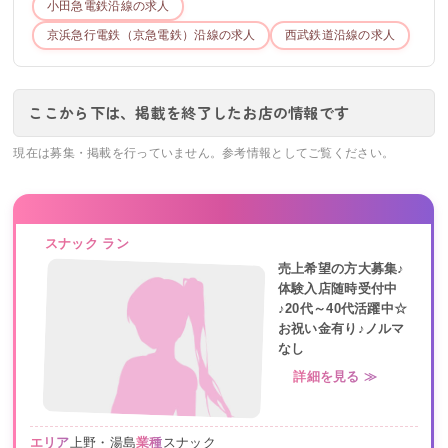
小田急電鉄
沿線の求人
京浜急行電鉄（京急電鉄）
沿線の求人
西武鉄道
沿線の求人
ここから下は、掲載を終了したお店の情報です
現在は募集・掲載を行っていません。参考情報としてご覧ください。
スナック ラン
売上希望の方大募集♪
体験入店随時受付中
♪20代～40代活躍中☆
お祝い金有り♪ノルマ
なし
詳細を見る ≫
エリア
上野・湯島
業種
スナック