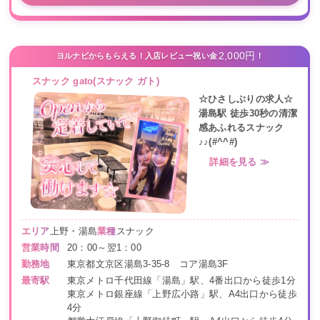
2,000円
ヨルナビからもらえる！入店レビュー祝い金
！
スナック gato(スナック ガト)
☆ひさしぶりの求人☆
湯島駅 徒歩30秒の清潔
感あふれるスナック
♪♪(#^^#)
詳細を見る ≫
エリア
上野・湯島
業種
スナック
営業時間
20：00～翌1：00
勤務地
東京都文京区湯島3-35-8 コア湯島3F
最寄駅
東京メトロ千代田線「湯島」駅、4番出口から徒歩1分
東京メトロ銀座線「上野広小路」駅、A4出口から徒歩
4分