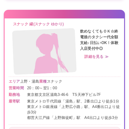
スナック 縁(スナック ゆかり)
飲めなくてもＯＫ☆終
電後のタクシー代全額
支給♪日払いOK！体験
入店受付中◎
詳細を見る ≫
エリア
上野・湯島
業種
スナック
営業時間
20：00～翌1：00
勤務地
東京都文京区湯島3-46-6 TS天神下ビル7F
最寄駅
東京メトロ千代田線「湯島」駅、2番出口より徒歩1分
東京メトロ銀座線「上野広小路」駅、A4番出口より徒
歩3分
都営大江戸線「上野御徒町」駅 A4出口より徒歩3分