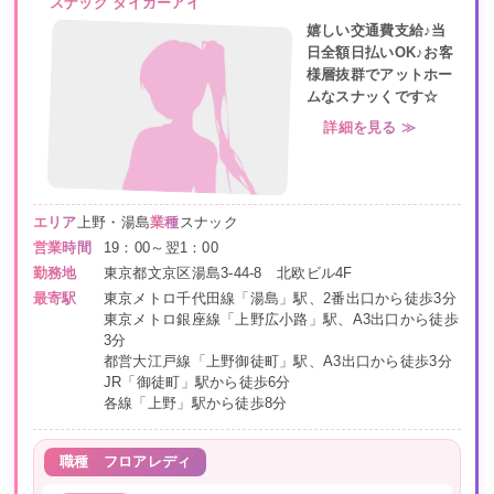
スナック タイガーアイ
嬉しい交通費支給♪当
日全額日払いOK♪お客
様層抜群でアットホー
ムなスナッくです☆
詳細を見る ≫
エリア
上野・湯島
業種
スナック
営業時間
19：00～翌1：00
勤務地
東京都文京区湯島3-44-8 北欧ビル4F
最寄駅
東京メトロ千代田線「湯島」駅、2番出口から徒歩3分
東京メトロ銀座線「上野広小路」駅、A3出口から徒歩
3分
都営大江戸線「上野御徒町」駅、A3出口から徒歩3分
JR「御徒町」駅から徒歩6分
各線「上野」駅から徒歩8分
職種
フロアレディ