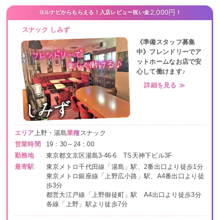
2,000円
ヨルナビからもらえる！入店レビュー祝い金
！
スナック しみず
《準備スタッフ募集
中》フレンドリーでア
ットホームなお店で安
心して働けます♪
詳細を見る ≫
エリア
上野・湯島
業種
スナック
営業時間
19：30～24：00
勤務地
東京都文京区湯島3-46-6 TS天神下ビル3F
最寄駅
東京メトロ千代田線「湯島」駅、2番出口より徒歩1分
東京メトロ銀座線「上野広小路」駅、A4番出口より徒
歩3分
都営大江戸線「上野御徒町」駅 A4出口より徒歩3分
各線「上野」駅より徒歩7分