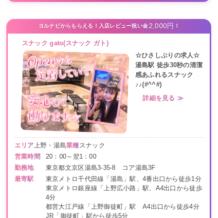
2,000円
ヨルナビからもらえる！入店レビュー祝い金
！
スナック gato(スナック ガト)
☆ひさしぶりの求人☆
湯島駅 徒歩30秒の清潔
感あふれるスナック
♪♪(#^^#)
詳細を見る ≫
エリア
上野・湯島
業種
スナック
営業時間
20：00～翌1：00
勤務地
東京都文京区湯島3-35-8 コア湯島3F
最寄駅
東京メトロ千代田線「湯島」駅、4番出口から徒歩1分
東京メトロ銀座線「上野広小路」駅、A4出口から徒歩
4分
都営大江戸線「上野御徒町」駅 A4出口から徒歩4分
JR「御徒町」駅から徒歩5分