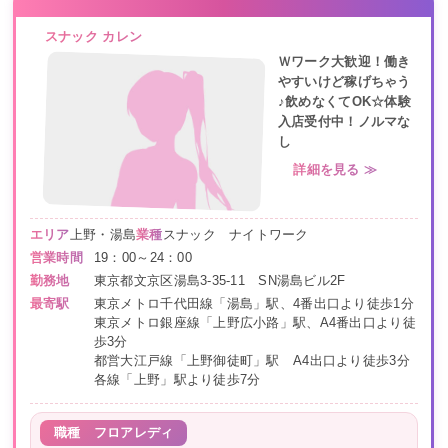
スナック カレン
Ｗワーク大歓迎！働き
やすいけど稼げちゃう
♪飲めなくてOK☆体験
入店受付中！ノルマな
し
詳細を見る ≫
エリア
上野・湯島
業種
スナック ナイトワーク
営業時間
19：00～24：00
勤務地
東京都文京区湯島3-35-11 SN湯島ビル2F
最寄駅
東京メトロ千代田線「湯島」駅、4番出口より徒歩1分
東京メトロ銀座線「上野広小路」駅、A4番出口より徒
歩3分
都営大江戸線「上野御徒町」駅 A4出口より徒歩3分
各線「上野」駅より徒歩7分
職種
フロアレディ