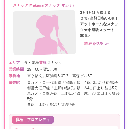
スナック Makana(スナック マカナ)
3月4月は面接１０
０％♪全額日払いOK！
アットホームなスナッ
ク★未経験スタート
90％♪
詳細を見る ≫
エリア
上野・湯島
業種
スナック
営業時間
19：00～翌1：00
勤務地
東京都文京区湯島3-37-7 高森ビル3F
最寄駅
東京メトロ千代田線「湯島」駅、4番出口より徒歩3分
都営大江戸線「上野御徒町」駅 A4出口より徒歩5分
東京メトロ銀座線「上野広小路」駅、A4出口より徒歩
5分
各線「上野」駅より徒歩7分
職種
フロアレディ