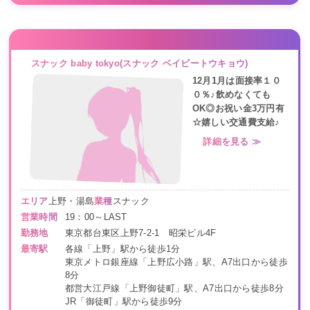
スナック baby tokyo(スナック ベイビートウキョウ)
12月1月は面接率１０
０％♪飲めなくても
OK◎お祝い金3万円有
☆嬉しい交通費支給♪
詳細を見る ≫
エリア
上野・湯島
業種
スナック
営業時間
19：00～LAST
勤務地
東京都台東区上野7-2-1 昭栄ビル4F
最寄駅
各線「上野」駅から徒歩1分
東京メトロ銀座線「上野広小路」駅、A7出口から徒歩
8分
都営大江戸線「上野御徒町」駅、A7出口から徒歩8分
JR「御徒町」駅から徒歩9分