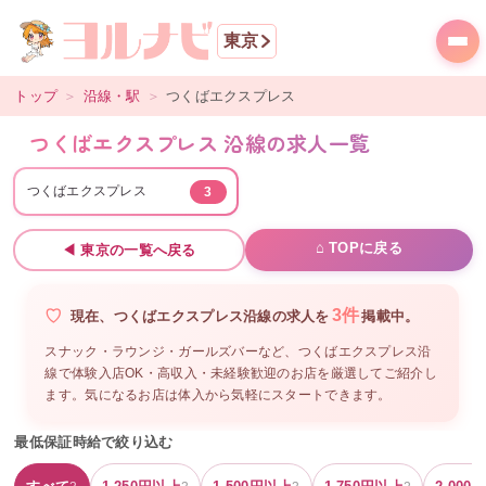
東京
トップ
＞
沿線・駅
＞
つくばエクスプレス
つくばエクスプレス 沿線の求人一覧
つくばエクスプレス
3
⌂ TOPに戻る
◀
東京
の一覧へ戻る
3
件
現在、
つくばエクスプレス沿線
の
求人を
掲載中。
スナック・ラウンジ・ガールズバーなど、
つくばエクスプレス沿
線
で体験入店OK・高収入・未経験歓迎のお店を厳選してご紹介し
ます。気になるお店は体入から気軽にスタートできます。
最低保証時給で絞り込む