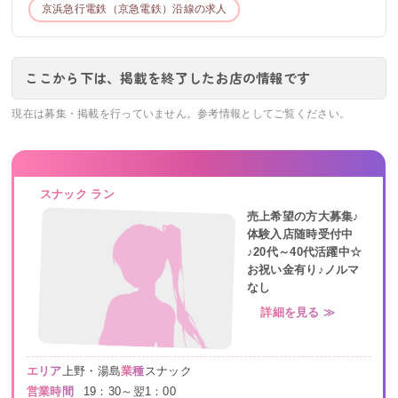
京浜急行電鉄（京急電鉄）
沿線の求人
ここから下は、掲載を終了したお店の情報です
現在は募集・掲載を行っていません。参考情報としてご覧ください。
スナック ラン
売上希望の方大募集♪
体験入店随時受付中
♪20代～40代活躍中☆
お祝い金有り♪ノルマ
なし
詳細を見る ≫
エリア
上野・湯島
業種
スナック
営業時間
19：30～翌1：00