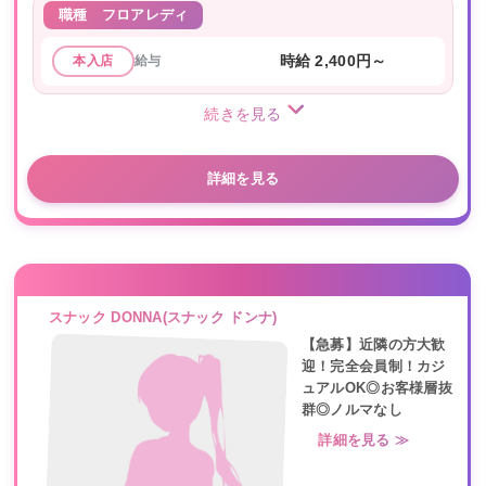
職種
フロアレディ
給与
時給 2,400円～
本入店
続きを見る
詳細を見る
スナック DONNA(スナック ドンナ)
【急募】近隣の方大歓
迎！完全会員制！カジ
ュアルOK◎お客様層抜
群◎ノルマなし
詳細を見る ≫