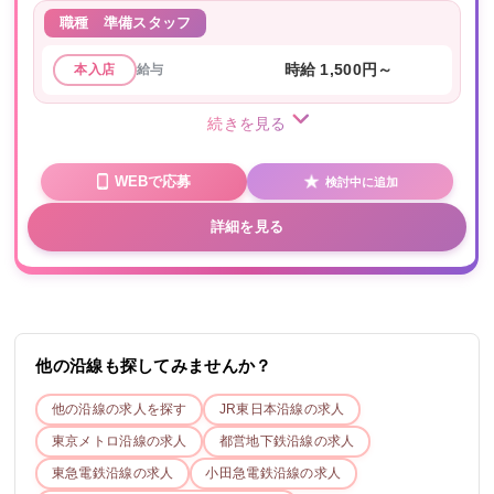
職種
準備スタッフ
給与
時給 1,500円～
本入店
続きを見る
WEBで応募
検討中に追加
詳細を見る
他の沿線も探してみませんか？
他の沿線の求人を探す
JR東日本
沿線の求人
東京メトロ
沿線の求人
都営地下鉄
沿線の求人
東急電鉄
沿線の求人
小田急電鉄
沿線の求人