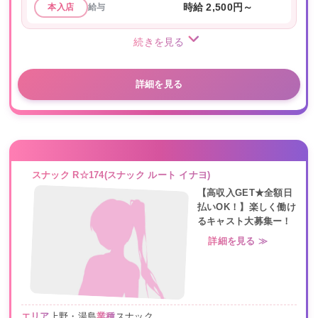
給与
時給 2,500円～
本入店
続きを見る
詳細を見る
スナック R☆174(スナック ルート イナヨ)
【高収入GET★全額日
払いOK！】楽しく働け
るキャスト大募集ー！
詳細を見る ≫
エリア
上野・湯島
業種
スナック