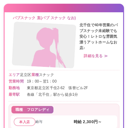
パブスナック 直(パブ スナック なお)
北千住で40年営業のパ
ブスナック未経験でも
安心！レトロな雰囲気
漂うアットホームなお
店♪
詳細を見る ≫
エリア
足立区
業種
スナック
営業時間
19：00～翌1：00
勤務地
東京都足立区千住2-62 張替ビル2F
最寄駅
各線「北千住」駅から徒歩1分
職種
フロアレディ
給与
時給 2,300円～
本入店