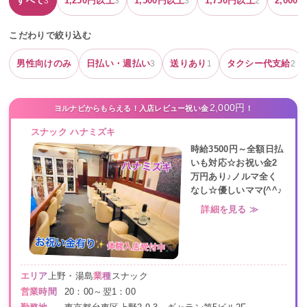
すべて
1,250
円以上
1,500
円以上
1,750
円以上
2,000
円
3
3
3
2
こだわりで絞り込む
男性向けのみ
日払い・週払い
送りあり
タクシー代支給
3
1
2
2,000円
ヨルナビからもらえる！入店レビュー祝い金
！
スナック ハナミズキ
時給3500円～全額日払
いも対応☆お祝い金2
万円あり♪ノルマ全く
なし☆優しいママ(^^♪
詳細を見る ≫
エリア
上野・湯島
業種
スナック
営業時間
20：00～翌1：00