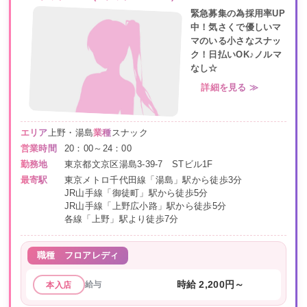
緊急募集の為採用率UP
中！気さくで優しいマ
マのいる小さなスナッ
ク！日払いOK♪ノルマ
なし☆
詳細を見る ≫
エリア
上野・湯島
業種
スナック
営業時間
20：00～24：00
勤務地
東京都文京区湯島3-39-7 STビル1F
最寄駅
東京メトロ千代田線「湯島」駅から徒歩3分
JR山手線「御徒町」駅から徒歩5分
JR山手線「上野広小路」駅から徒歩5分
各線「上野」駅より徒歩7分
職種
フロアレディ
給与
時給 2,200円～
本入店