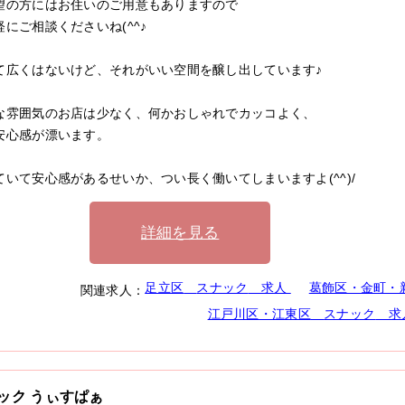
望の方にはお住いのご用意もありますので
軽にご相談くださいね(^^♪
て広くはないけど、それがいい空間を醸し出しています♪
な雰囲気のお店は少なく、何かおしゃれでカッコよく、
安心感が漂います。
ていて安心感があるせいか、つい長く働いてしまいますよ(^^)/
詳細を見る
足立区
スナック
求人
葛飾区・金町・
関連求人：
江戸川区・江東区
スナック
求
ック うぃすぱぁ