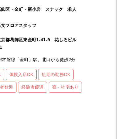
葛飾区・金町・新小岩
スナック
求人
男女フロアスタッフ
東京都葛飾区東金町1-41-9 花しろビル
1
JR常磐線「金町」駅、北口から徒歩2分
K
体験入店OK
短期の勤務OK
者歓迎
経験者優遇
寮・社宅あり