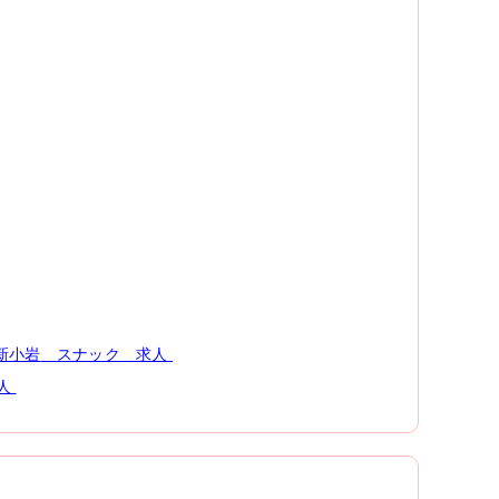
新小岩
スナック
求人
人