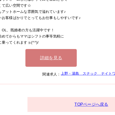
くて広い空間です☆
もアットホームな雰囲気で溢れています♪
いお客様ばかりでとってもお仕事もしやすいです♪
、OL、既婚者の方も活躍中です！
始めてからもママはシフトの事等気軽に
乗ってくれますョ(^^)/
詳細を見る
上野・湯島
スナック ナイト
関連求人：
TOPページへ戻る