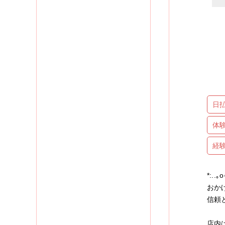
日
体
経
*:..｡
おか
信頼
店内