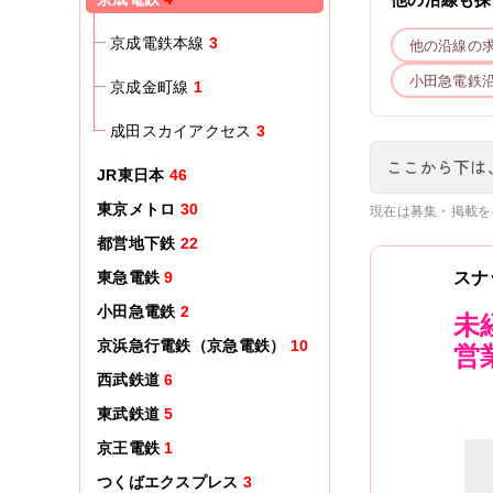
京成電鉄本線
3
他の沿線の
小田急電鉄
京成金町線
1
成田スカイアクセス
3
ここから下は
JR東日本
46
東京メトロ
30
現在は募集・掲載を
都営地下鉄
22
東急電鉄
9
スナ
小田急電鉄
2
未
京浜急行電鉄（京急電鉄）
10
営
西武鉄道
6
東武鉄道
5
京王電鉄
1
つくばエクスプレス
3