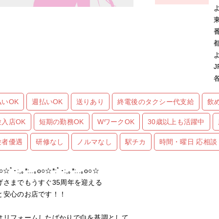
払いOK
週払いOK
送りあり
終電後のタクシー代支給
飲
験入店OK
短期の勤務OK
WワークOK
30歳以上も活躍中
験者優遇
研修なし
ノルマなし
駅チカ
時間・曜日 応相談
o○☆ﾟ･:,｡*:..｡o○☆*:ﾟ･:,｡*:..｡o○☆
げさまでもうすぐ35周年を迎える
と安心のお店です！！
はリフォームしたばかりで白を基調として