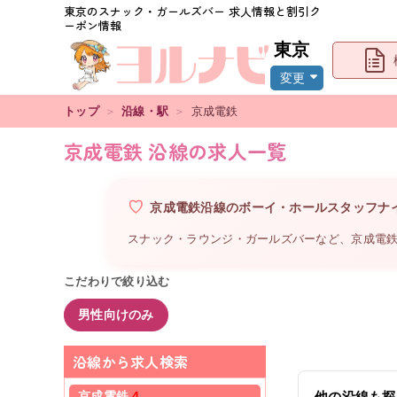
東京
のスナック・ガールズバー 求人情報と割引ク
ーポン情報
東京
変更
トップ
＞
沿線・駅
＞
京成電鉄
京成電鉄 沿線の求人一覧
京成電鉄沿線
の
ボーイ・ホールスタッフ
ナ
スナック・ラウンジ・ガールズバーなど、
京成電
こだわりで絞り込む
男性向けのみ
沿線から求人検索
京成電鉄
4
他の沿線も探