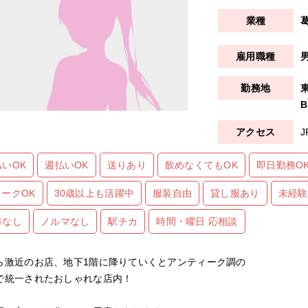
B
払いOK
週払いOK
送りあり
飲めなくてもOK
即日勤務O
ワークOK
30歳以上も活躍中
服装自由
貸し服あり
未経験
修なし
ノルマなし
駅チカ
時間・曜日 応相談
ら激近のお店、地下1階に降りていくとアンティーク調の
で統一されたおしゃれな店内！