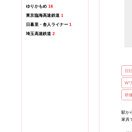
ゆりかもめ
16
東京臨海高速鉄道
1
日暮里・舎人ライナー
1
埼玉高速鉄道
2
日
W
研
駅か
家具