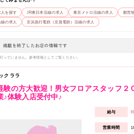
求人を探す
JR東日本
沿線の求人
東京メトロ
沿線の求人
都営
沿線の求人
京浜急行電鉄（京急電鉄）
沿線の求人
、掲載を終了したお店の情報です
行っていません。参考情報としてご覧ください。
ック ララ
経験の方大歓迎！男女フロアスタッフ２
業♪体験入店受付中♪
時
1