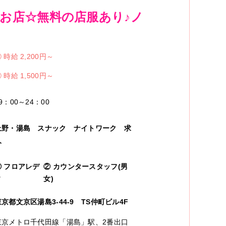
お店☆無料の店服あり♪ノ
①
時給 2,200円～
②
時給 1,500円～
9：00～24：00
上野・湯島
スナック ナイトワーク
求
人
①
フロアレデ
②
カウンタースタッフ(男
ィ
女)
東京都文京区湯島3-44-9 TS仲町ビル4F
東京メトロ千代田線「湯島」駅、2番出口