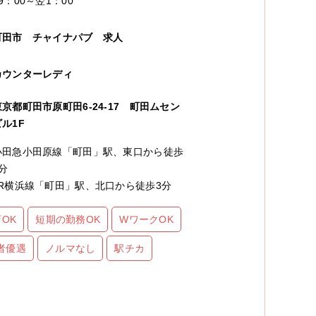
9：00～翌1：00
町田市
チャイナパブ
求人
カウンターレディ
東京都町田市原町田6-24-17 町田ムセン
ビル1F
小田急小田原線「町田」駅、東口から徒歩
3分
JR横浜線「町田」駅、北口から徒歩3分
OK
短期の勤務OK
WワークOK
者優遇
ノルマなし
駅チカ