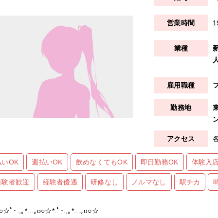
1
払いOK
週払いOK
飲めなくてもOK
即日勤務OK
体験入店
経験者歓迎
経験者優遇
研修なし
ノルマなし
駅チカ
o○☆ﾟ･:,｡*:..｡o○☆*:ﾟ･:,｡*:..｡o○☆