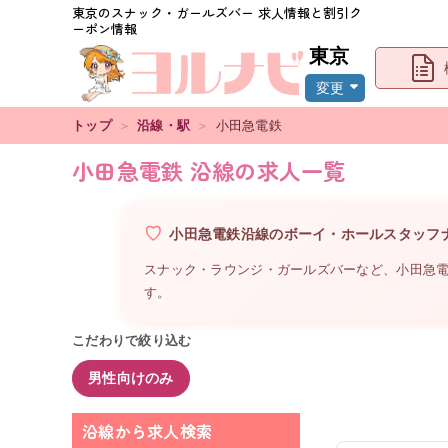
東京
のスナック・ガールズバー 求人情報と割引ク
ーポン情報
東京
変更
トップ
＞
沿線・駅
＞
小田急電鉄
小田急電鉄 沿線の求人一覧
小田急電鉄沿線
の
ボーイ・ホールスタッフ
スナック・ラウンジ・ガールズバーなど、
小田急
す。
こだわりで絞り込む
男性向けのみ
沿線から求人検索