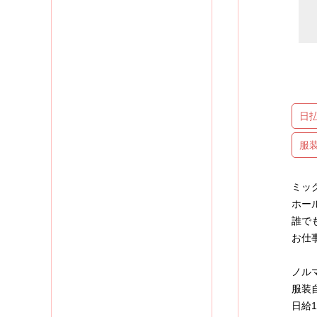
日
服
ミック
ホー
誰で
お仕
ノル
服装
日給