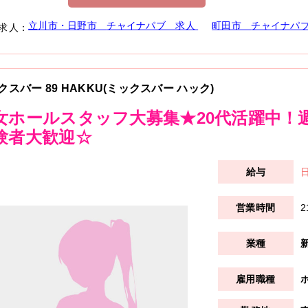
立川市・日野市
チャイナパブ
求人
町田市
チャイナパ
求人：
クスバー 89 HAKKU(ミックスバー ハック)
女ホールスタッフ大募集★20代活躍中！
験者大歓迎☆
日
2