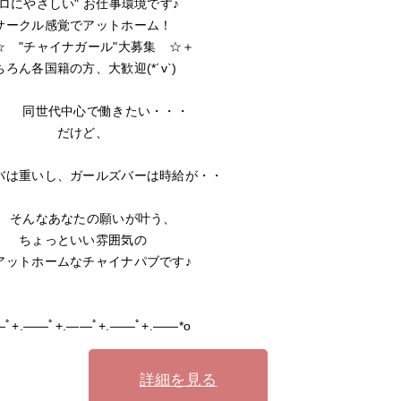
コロにやさしい" お仕事環境です♪
クル感覚でアットホーム！
 "チャイナガール"大募集 ☆＋
ろん各国籍の方、大歓迎(*´v`)
世代中心で働きたい・・・
だけど、
バは重いし、ガールズバーは時給が・・
なあなたの願いが叶う、
ょっといい雰囲気の
トホームなチャイナパブです♪
―ﾟ+.――ﾟ+.――ﾟ+.――ﾟ+.――*o
詳細を見る