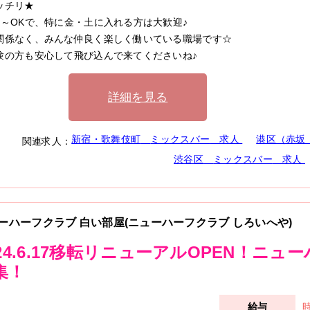
ッチリ★
日～OKで、特に金・土に入れる方は大歓迎♪
関係なく、みんな仲良く楽しく働いている職場です☆
験の方も安心して飛び込んで来てくださいね♪
詳細を見る
新宿・歌舞伎町
ミックスバー
求人
港区（赤坂
関連求人：
渋谷区
ミックスバー
求人
ーハーフクラブ 白い部屋(ニューハーフクラブ しろいへや)
024.6.17移転リニューアルOPEN！ニ
集！
時