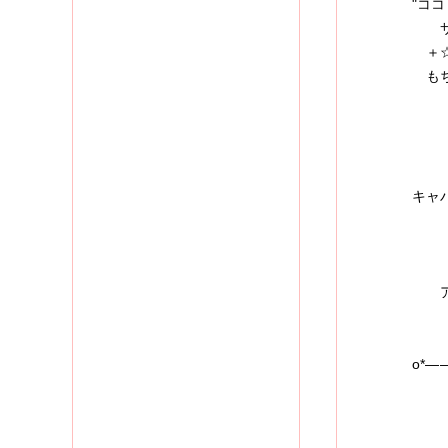
"コ
サー
＋☆
もち
同
キャ
そん
ち
アッ
o*―