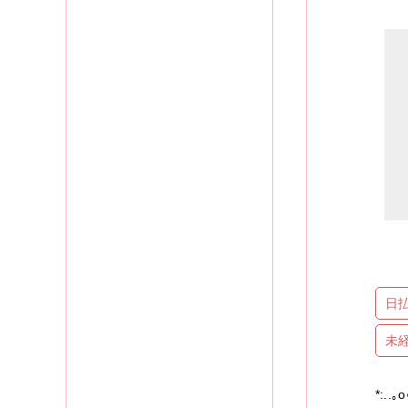
日
未
*:..｡