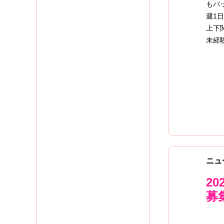
もバ
週1
上下
未経
ニュ
2
募