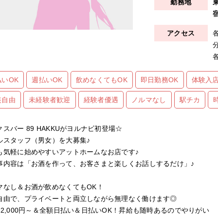
払いOK
週払いOK
飲めなくてもOK
即日勤務OK
体験入店
装自由
未経験者歓迎
経験者優遇
ノルマなし
駅チカ
スバー 89 HAKKUがヨルナビ初登場☆
ルスタッフ（男女）を大募集♪
も気軽に始めやすいアットホームなお店です♪
事内容は「お酒を作って、お客さまと楽しくお話しするだけ」♪
マなし＆お酒が飲めなくてもOK！
自由で、プライベートと両立しながら無理なく働けます◎
12,000円～＆全額日払い＆日払いOK！昇給も随時あるのでやりがい