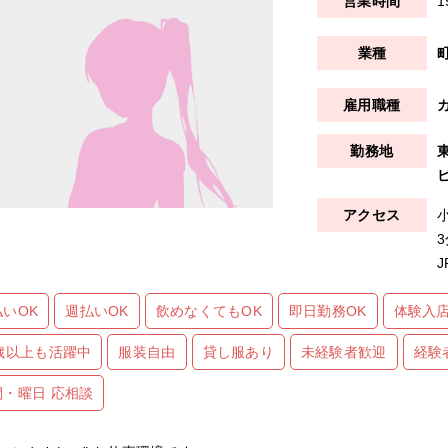
1
払いOK
週払いOK
飲めなくてもOK
即日勤務OK
体験入店
0歳以上も活躍中
服装自由
貸し服あり
未経験者歓迎
経験
間・曜日 応相談