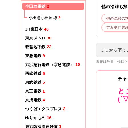
小田急電鉄
2
他の沿線も探
小田急小田原線
2
他の沿線の
京浜急行電
JR東日本
46
東京メトロ
30
都営地下鉄
22
ここから下は
東急電鉄
9
現在は募集・掲載を
京浜急行電鉄（京急電鉄）
10
西武鉄道
6
チャ
東武鉄道
5
と
京王電鉄
1
(´
京成電鉄
4
つくばエクスプレス
3
ゆりかもめ
16
東京臨海高速鉄道
1