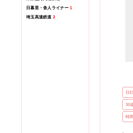
日暮里・舎人ライナー
1
埼玉高速鉄道
2
日
3
時