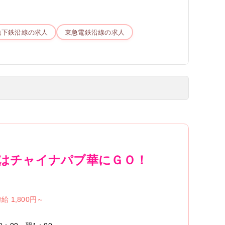
地下鉄
沿線の求人
東急電鉄
沿線の求人
たはチャイナパブ華にＧＯ！
給 1,800円～