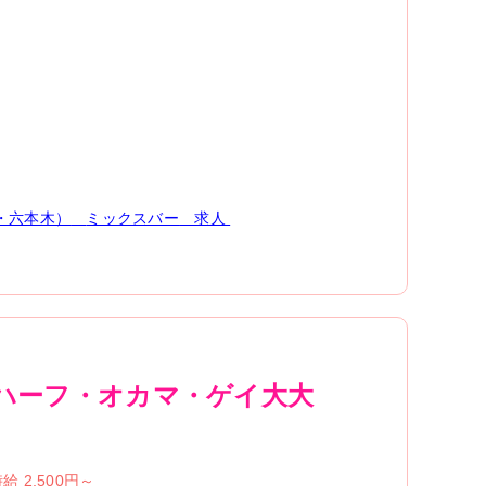
・六本木）
ミックスバー
求人
ューハーフ・オカマ・ゲイ大大
給 2,500円～