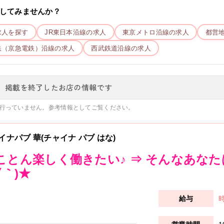
してみませんか？
求人を探す
JR東日本
沿線の求人
東京メトロ
沿線の求人
都営
鉄（京急電鉄）
沿線の求人
西武鉄道
沿線の求人
、掲載を終了したお店の情報です
行っていません。参考情報としてご覧ください。
イナパブ 華(チャイナ パブ はな)
ことん楽しく働きたい♪ ⇒ そんなあな
▽｀)★
時