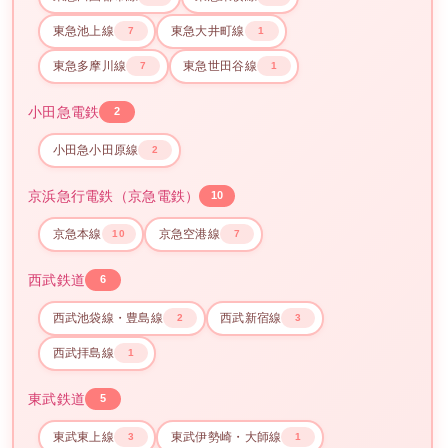
東急池上線
東急大井町線
7
1
東急多摩川線
東急世田谷線
7
1
小田急電鉄
2
小田急小田原線
2
京浜急行電鉄（京急電鉄）
10
京急本線
京急空港線
10
7
西武鉄道
6
西武池袋線・豊島線
西武新宿線
2
3
西武拝島線
1
東武鉄道
5
東武東上線
東武伊勢崎・大師線
3
1