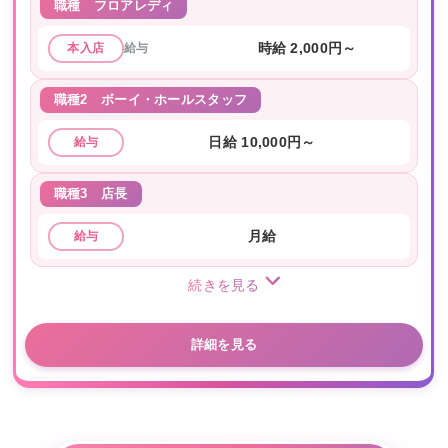
職種
フロアレディ
給与
時給 2,000円～
本入店
職種2
ボーイ・ホールスタッフ
日給 10,000円～
給与
職種3
店長
月給
給与
続きを見る
詳細を見る