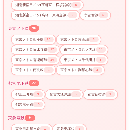
湘南新宿ライン(宇都宮・横須賀線)
5
湘南新宿ライン(高崎・東海道線)
宇都宮線
5
5
東京メトロ
30
東京メトロ銀座線
東京メトロ東西線
19
3
東京メトロ日比谷線
東京メトロ丸ノ内線
17
21
東京メトロ有楽町線
東京メトロ千代田線
16
3
東京メトロ南北線
東京メトロ副都心線
3
3
都営地下鉄
22
都営三田線
都営大江戸線
都営新宿線
3
5
1
都営浅草線
15
東急電鉄
9
東急田園都市線
東急東横線
1
1