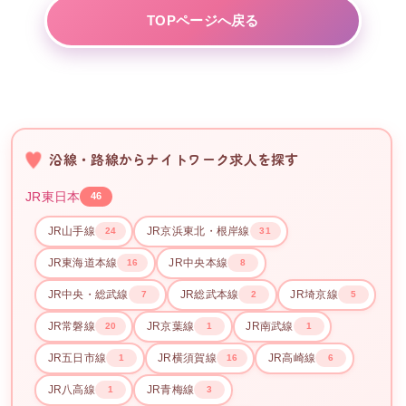
TOPページへ戻る
沿線・路線からナイトワーク求人を探す
JR東日本
46
JR山手線
JR京浜東北・根岸線
24
31
JR東海道本線
JR中央本線
16
8
JR中央・総武線
JR総武本線
JR埼京線
7
2
5
JR常磐線
JR京葉線
JR南武線
20
1
1
JR五日市線
JR横須賀線
JR高崎線
1
16
6
JR八高線
JR青梅線
1
3