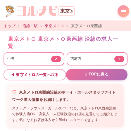
東京
トップ
＞
沿線・駅
＞
東京メトロ
＞
東京メトロ東西線
東京メトロ 東京メトロ東西線 沿線の求人一
覧
中野
西葛西
2
1
⌂ TOPに戻る
◀
東京メトロ
の一覧へ戻る
東京メトロ東西線沿線
の
ボーイ・ホールスタッフ
ナイト
ワーク求人情報をお届けします。
スナック・ラウンジ・ガールズバーなど、
東京メトロ東西線沿線
で体験入店OK・高収入・未経験歓迎のお店を厳選してご紹介しま
す。気になるお店は体入から気軽にスタートできます。