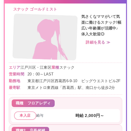
スナック ゴールドミスト
気さくなママがいて気
楽に働けるスナック!幅
広い年齢層が活躍中♪
体入大歓迎◎
詳細を見る ≫
エリア
江戸川区・江東区
業種
スナック
営業時間
20：00～LAST
勤務地
東京都江戸川区西葛西6-9-10 ビッグウエストビル2F
最寄駅
東京メトロ東西線「西葛西」駅、南口から徒歩2分
職種
フロアレディ
給与
時給 2,000円～
本入店
職種2
店長候補