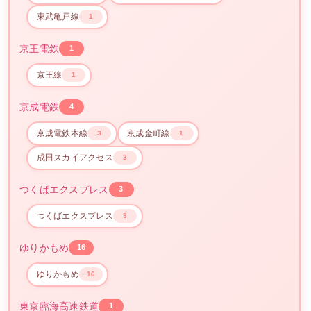
東武亀戸線
1
京王電鉄
1
京王線
1
京成電鉄
4
京成電鉄本線
京成金町線
3
1
成田スカイアクセス
3
つくばエクスプレス
3
つくばエクスプレス
3
ゆりかもめ
16
ゆりかもめ
16
東京臨海高速鉄道
1