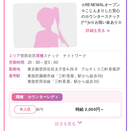
☆RENEWALオープン
☆こじんまりした安心
のカウンタースナック
(^^)v☆お祝い金あり☆
詳細を見る ≫
エリア
世田谷区
業種
スナック ナイトワーク
営業時間
20：00～翌3：00
勤務地
東京都世田谷区太子堂4-26-9 アルテミス三軒茶屋2F
最寄駅
東急田園都市線「三軒茶屋」駅から徒歩3分
東急世田谷線「三軒茶屋」駅から徒歩3分
職種
カウンターレディ
給与
時給 2,000円～
本入店
続きを見る