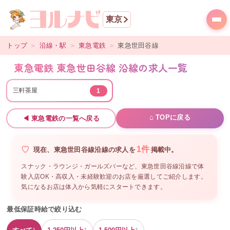
東京
トップ
＞
沿線・駅
＞
東急電鉄
＞
東急世田谷線
東急電鉄 東急世田谷線 沿線の求人一覧
三軒茶屋
1
⌂ TOPに戻る
◀
東急電鉄
の一覧へ戻る
1
件
現在、
東急世田谷線沿線
の
求人を
掲載中。
スナック・ラウンジ・ガールズバーなど、
東急世田谷線沿線
で体
験入店OK・高収入・未経験歓迎のお店を厳選してご紹介します。
気になるお店は体入から気軽にスタートできます。
最低保証時給で絞り込む