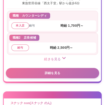
東急世田谷線「西太子堂」駅から徒歩6分
職種
カウンターレディ
給与
時給 1,700円～
本入店
職種2
店長候補
時給 2,500円～
給与
続きを見る
詳細を見る
スナック non(スナック のん)