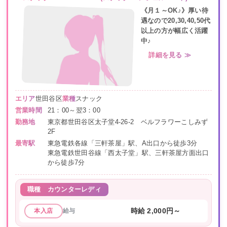
《月１～OK♪》厚い待
遇なので20,30,40,50代
以上の方が幅広く活躍
中♪
詳細を見る ≫
エリア
世田谷区
業種
スナック
営業時間
21：00～翌3：00
勤務地
東京都世田谷区太子堂4-26-2 ベルフラワーこしみず
2F
最寄駅
東急電鉄各線「三軒茶屋」駅、A出口から徒歩3分
東急電鉄世田谷線「西太子堂」駅、三軒茶屋方面出口
から徒歩7分
職種
カウンターレディ
給与
時給 2,000円～
本入店