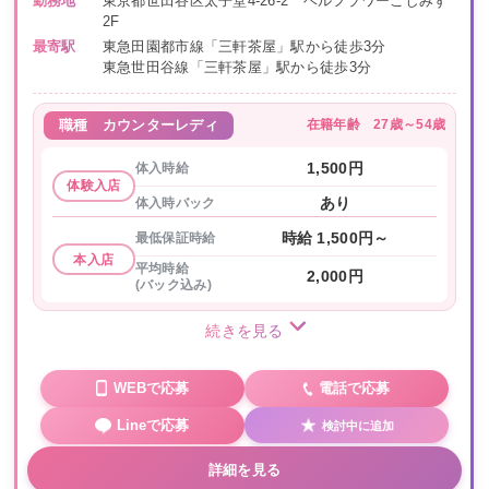
勤務地
東京都世田谷区太子堂4-26-2 ベルフラワーこしみず
2F
最寄駅
東急田園都市線「三軒茶屋」駅から徒歩3分
東急世田谷線「三軒茶屋」駅から徒歩3分
在籍年齢
27歳～54歳
職種
カウンターレディ
体入時給
1,500円
体験入店
体入時バック
あり
最低保証時給
時給 1,500円～
本入店
平均時給
2,000円
(バック込み)
続きを見る
WEBで応募
電話で応募
Lineで応募
検討中に追加
詳細を見る