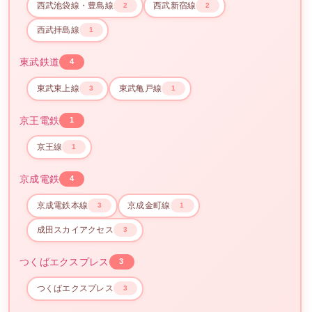
西武池袋線・豊島線
西武新宿線
2
2
西武拝島線
1
東武鉄道
4
東武東上線
東武亀戸線
3
1
京王電鉄
1
京王線
1
京成電鉄
4
京成電鉄本線
京成金町線
3
1
成田スカイアクセス
3
つくばエクスプレス
3
つくばエクスプレス
3