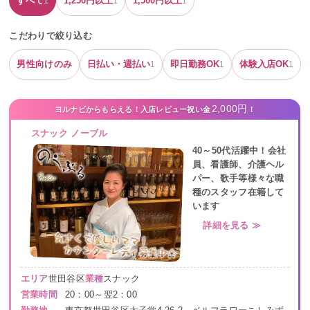
すべて
1,250
円以上
1,500
円以上
1
1
1
こだわりで絞り込む
男性向けのみ
日払い・週払い
即日勤務OK
体験入店OK
1
1
1
2,000円
ヨルナビからもらえる！入店レビュー祝い金
！
スナック ノーブル
40～50代活躍中！会社
員、看護師、介護ヘル
パー、歌手等様々な職
種のスタッフ在籍して
います
詳細を見る ≫
エリア
世田谷区
業種
スナック
営業時間
20：00～翌2：00