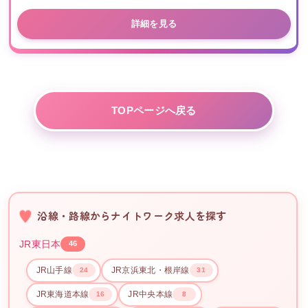
詳細を見る
TOPページへ戻る
沿線・路線からナイトワーク求人を探す
JR東日本
46
JR山手線
JR京浜東北・根岸線
24
31
JR東海道本線
JR中央本線
16
8