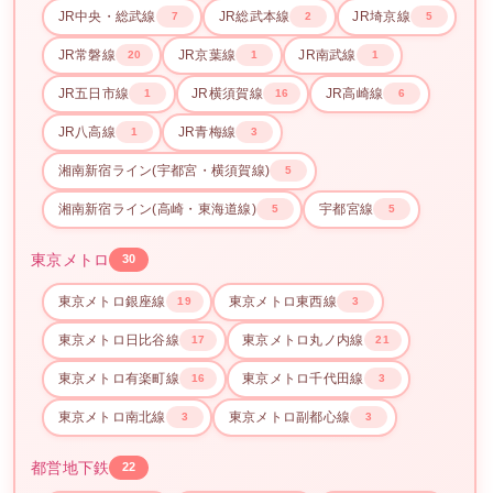
JR中央・総武線
JR総武本線
JR埼京線
7
2
5
JR常磐線
JR京葉線
JR南武線
20
1
1
JR五日市線
JR横須賀線
JR高崎線
1
16
6
JR八高線
JR青梅線
1
3
湘南新宿ライン(宇都宮・横須賀線)
5
湘南新宿ライン(高崎・東海道線)
宇都宮線
5
5
東京メトロ
30
東京メトロ銀座線
東京メトロ東西線
19
3
東京メトロ日比谷線
東京メトロ丸ノ内線
17
21
東京メトロ有楽町線
東京メトロ千代田線
16
3
東京メトロ南北線
東京メトロ副都心線
3
3
都営地下鉄
22