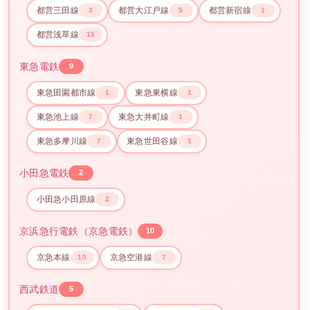
都営三田線
都営大江戸線
都営新宿線
3
5
1
都営浅草線
15
東急電鉄
9
東急田園都市線
東急東横線
1
1
東急池上線
東急大井町線
7
1
東急多摩川線
東急世田谷線
7
1
小田急電鉄
2
小田急小田原線
2
京浜急行電鉄（京急電鉄）
10
京急本線
京急空港線
10
7
西武鉄道
5