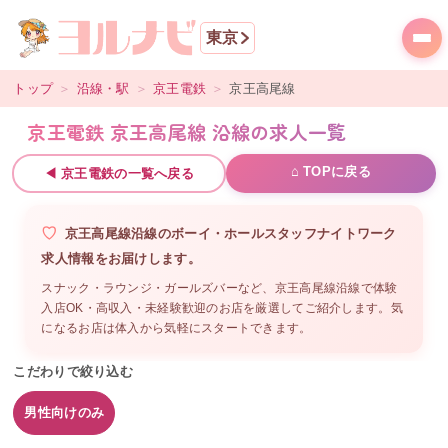
東京
トップ
＞
沿線・駅
＞
京王電鉄
＞
京王高尾線
京王電鉄 京王高尾線 沿線の求人一覧
⌂ TOPに戻る
◀
京王電鉄
の一覧へ戻る
京王高尾線沿線
の
ボーイ・ホールスタッフ
ナイトワーク
求人情報をお届けします。
スナック・ラウンジ・ガールズバーなど、
京王高尾線沿線
で体験
入店OK・高収入・未経験歓迎のお店を厳選してご紹介します。気
になるお店は体入から気軽にスタートできます。
こだわりで絞り込む
男性向けのみ