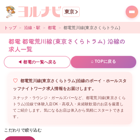
東京
トップ
＞
沿線・駅
＞
都電
＞
都電荒川線(東京さくらトラム)
都電 都電荒川線(東京さくらトラム) 沿線の
求人一覧
⌂ TOPに戻る
◀
都電
の一覧へ戻る
都電荒川線(東京さくらトラム)沿線
の
ボーイ・ホールスタ
ッフ
ナイトワーク求人情報をお届けします。
スナック・ラウンジ・ガールズバーなど、
都電荒川線(東京さくら
トラム)沿線
で体験入店OK・高収入・未経験歓迎のお店を厳選し
てご紹介します。気になるお店は体入から気軽にスタートできま
す。
こだわりで絞り込む