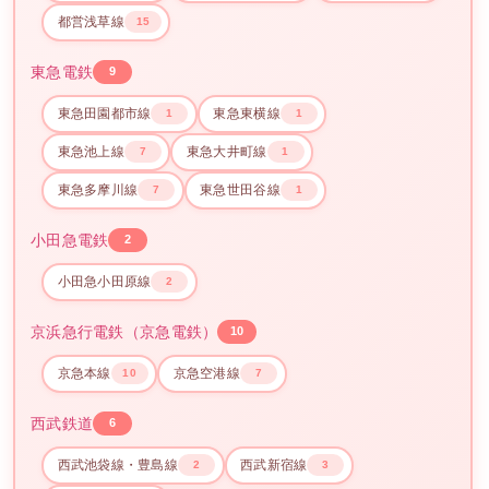
都営浅草線
15
東急電鉄
9
東急田園都市線
東急東横線
1
1
東急池上線
東急大井町線
7
1
東急多摩川線
東急世田谷線
7
1
小田急電鉄
2
小田急小田原線
2
京浜急行電鉄（京急電鉄）
10
京急本線
京急空港線
10
7
西武鉄道
6
西武池袋線・豊島線
西武新宿線
2
3