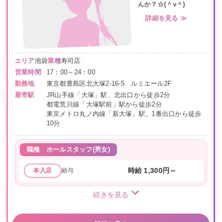
んか？☆(＾ν＾)
詳細を見る ≫
エリア
池袋
業種
寿司店
営業時間
17：00～24：00
勤務地
東京都豊島区北大塚2-16-5 ルミエール2F
最寄駅
JR山手線「大塚」駅、北出口から徒歩2分
都電荒川線「大塚駅前」駅から徒歩2分
東京メトロ丸ノ内線「新大塚」駅、1番出口から徒歩
10分
職種
ホールスタッフ(男女)
給与
時給 1,300円～
本入店
続きを見る