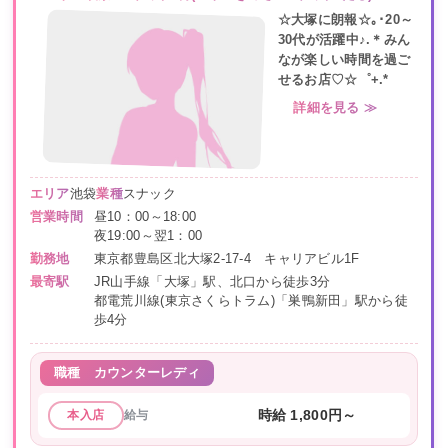
☆大塚に朗報☆｡･20～
30代が活躍中♪.＊みん
なが楽しい時間を過ご
せるお店♡☆゜+.*
詳細を見る ≫
エリア
池袋
業種
スナック
営業時間
昼10：00～18:00
夜19:00～翌1：00
勤務地
東京都豊島区北大塚2-17-4 キャリアビル1F
最寄駅
JR山手線「大塚」駅、北口から徒歩3分
都電荒川線(東京さくらトラム)「巣鴨新田」駅から徒
歩4分
職種
カウンターレディ
給与
時給 1,800円～
本入店