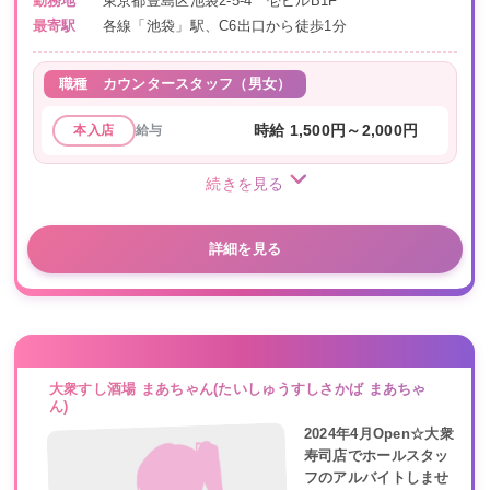
勤務地
東京都豊島区池袋2-5-4 壱ビルB1F
最寄駅
各線「池袋」駅、C6出口から徒歩1分
職種
カウンタースタッフ（男女）
給与
時給 1,500円～2,000円
本入店
続きを見る
詳細を見る
大衆すし酒場 まあちゃん(たいしゅうすしさかば まあちゃ
ん)
2024年4月Open☆大衆
寿司店でホールスタッ
フのアルバイトしませ