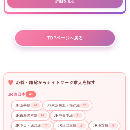
詳細を見る
TOPページへ戻る
沿線・路線からナイトワーク求人を探す
JR東日本
46
JR山手線
JR京浜東北・根岸線
24
31
JR東海道本線
JR中央本線
16
8
JR中央・総武線
JR総武本線
JR埼京線
7
2
5