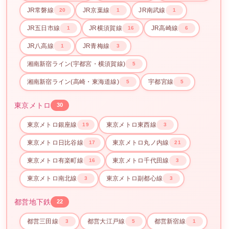
JR常磐線
JR京葉線
JR南武線
20
1
1
JR五日市線
JR横須賀線
JR高崎線
1
16
6
JR八高線
JR青梅線
1
3
湘南新宿ライン(宇都宮・横須賀線)
5
湘南新宿ライン(高崎・東海道線)
宇都宮線
5
5
東京メトロ
30
東京メトロ銀座線
東京メトロ東西線
19
3
東京メトロ日比谷線
東京メトロ丸ノ内線
17
21
東京メトロ有楽町線
東京メトロ千代田線
16
3
東京メトロ南北線
東京メトロ副都心線
3
3
都営地下鉄
22
都営三田線
都営大江戸線
都営新宿線
3
5
1