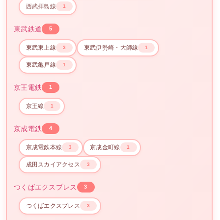
西武拝島線
1
東武鉄道
5
東武東上線
東武伊勢崎・大師線
3
1
東武亀戸線
1
京王電鉄
1
京王線
1
京成電鉄
4
京成電鉄本線
京成金町線
3
1
成田スカイアクセス
3
つくばエクスプレス
3
つくばエクスプレス
3